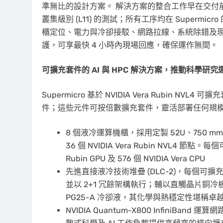
準無比的設計方案。 解決方案的整合工作早在交付前便
叢集級別 (L11) 的測試；所有工序均在 Super
櫃定位、電力與冷卻接駁、網路拉線、系統除錯及
護，可享最快 4 小時內現場回應，確保運作無間。
可擴充套件的 AI 與 HPC 解決方案，推動科學研
Supermicro 基於 NVIDIA Vera Rubin NV
件；這些元件可按倍數擴充套件，靈活部署任何規模的叢集
8 個液冷運算機櫃，採用定製 52U、750 m
36 個 NVIDIA Vera Rubin NVL4 節點
Rubin GPU 及 576 個 NVIDIA Vera CPU
先進直接液冷技術堆疊 (DLC-2)，每個可擴
並以 2+1 冗餘架構執行；輔以直觸晶片銅冷板及
PG25-A 冷卻液，其化學與熱穩定性堪稱
NVIDIA Quantum-X800 Infini