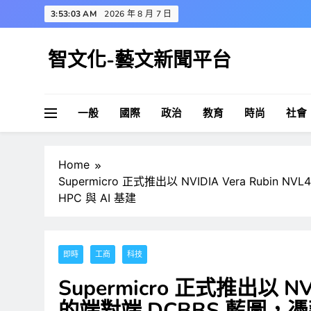
Skip
3:53:04 AM
2026 年 8 月 7 日
to
content
智文化-藝文新聞平台
一般
國際
政治
教育
時尚
社會
Home
Supermicro 正式推出以 NVIDIA Vera Rubi
HPC 與 AI 基建
即時
工商
科技
Supermicro 正式推出以 NVI
的端對端 DCBBS 藍圖，憑