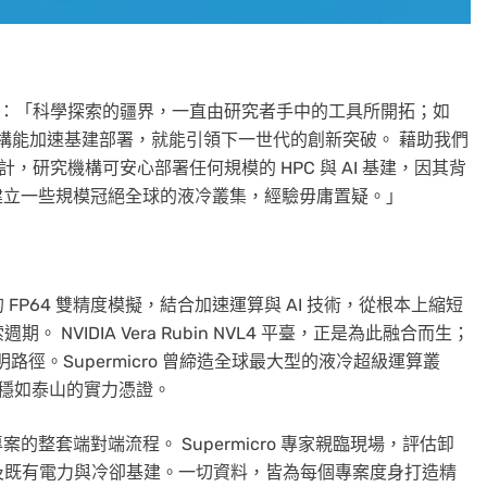
iang 指出：「科學探索的疆界，一直由研究者手中的工具所開拓；如
機構能加速基建部署，就能引領下一世代的創新突破。 藉助我們
BS 參考設計，研究機構可安心部署任何規模的 HPC 與 AI 基建，因其背
我們曾建立一些規模冠絕全球的液冷叢集，經驗毋庸置疑。」
P64 雙精度模擬，結合加速運算與 AI 技術，從根本上縮短
VIDIA Vera Rubin NVL4 平臺，正是為此融合而生；
指明路徑。Supermicro 曾締造全球最大型的液冷超級運算叢
方案穩如泰山的實力憑證。
專案的整套端對端流程。 Supermicro 專家親臨現場，評估卸
及既有電力與冷卻基建。一切資料，皆為每個專案度身打造精