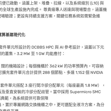
已啟動，涵蓋上架、堆疊、拉線，以及系統級別 (L10) 與
micro 的全球生產設施內完成。 尊貴級專人送達與現場整合，涵蓋機
現場驗證；更設有持續支援方案，關鍵任務系統如需緊急維
究運算基建現代化
L4 可擴充套件單元所設計的 DCBBS HPC 與 AI 參考設計，涵蓋以下元
，3.2 MW 至 1 GW 均能應付：
m 闊的機箱設計；每個機櫃於 362 kW 的功率預算內，可容納
。每個可擴充套件單元合計提供 288 個節點、多達 1,152 個 NVIDIA
充套件單元搭配 3 座行間冷卻分配單元（每座最高 1.8 MW），
垂直安裝的冷卻分配歧管。當中採用 Supermicro SMC
卓越典範，為系統提供可靠保障
Band 運算網路，置於專屬網路交換機櫃之中，更可選配全液冷方案，為分