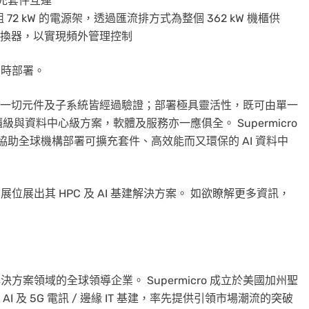
擴充套件互連
2 kW 的電源架，透過匯流排方式為整個 362 kW 機櫃供
理交換器，以實現頻外管理控制
亦可即時部署。
AI 基建，一切元件及子系統皆經過驗證；部署極具靈活性，既可由單一
資料中心級方案，軟體及服務亦一應俱全。 Supermicro
協助全球機構部署可擴充套件、高效能而又環保的 AI 資料中
廳 B10 展位展出其 HPC 及 AI 基建解決方案。 如欲瞭解更多資訊，
體 IT 解決方案領域的全球領導企業。 Supermicro 成立於美國加州聖
及 5G 電訊 / 邊緣 IT 基建，率先提供引領市場潮流的突破