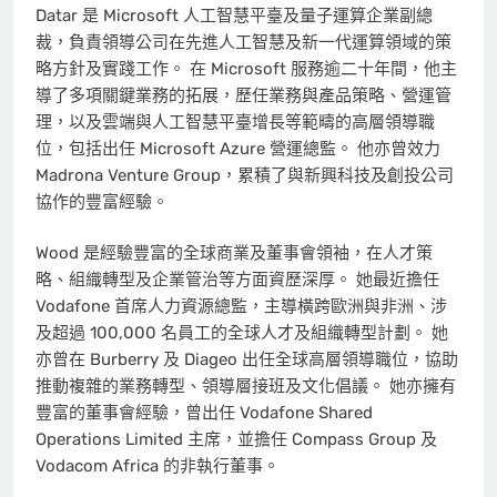
Datar 是 Microsoft 人工智慧平臺及量子運算企業副總
裁，負責領導公司在先進人工智慧及新一代運算領域的策
略方針及實踐工作。 在 Microsoft 服務逾二十年間，他主
導了多項關鍵業務的拓展，歷任業務與產品策略、營運管
理，以及雲端與人工智慧平臺增長等範疇的高層領導職
位，包括出任 Microsoft Azure 營運總監。 他亦曾效力
Madrona Venture Group，累積了與新興科技及創投公司
協作的豐富經驗。
Wood 是經驗豐富的全球商業及董事會領袖，在人才策
略、組織轉型及企業管治等方面資歷深厚。 她最近擔任
Vodafone 首席人力資源總監，主導橫跨歐洲與非洲、涉
及超過 100,000 名員工的全球人才及組織轉型計劃。 她
亦曾在 Burberry 及 Diageo 出任全球高層領導職位，協助
推動複雜的業務轉型、領導層接班及文化倡議。 她亦擁有
豐富的董事會經驗，曾出任 Vodafone Shared
Operations Limited 主席，並擔任 Compass Group 及
Vodacom Africa 的非執行董事。