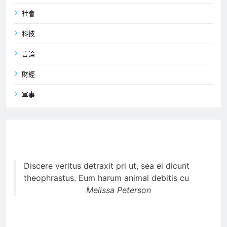
社會
科技
言論
財經
軍事
Discere veritus detraxit pri ut, sea ei dicunt
theophrastus. Eum harum animal debitis cu
Melissa Peterson