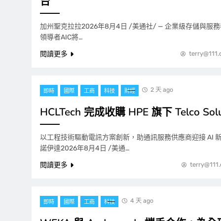
台
加州聖克拉拉2026年8月4日 /美通社/ — 企業級存儲與
領導者AIC將…
閱讀更多
terry@111
2 天 ago
即時
國際
工商
科技
財經
HCLTech 完成收購 HPE 旗下 Telco Sol
以工程技術驅動電訊方案創新，助通訊服務供應商迎接 AI 
諾伊達2026年8月4日 /美通…
閱讀更多
terry@111
4 天 ago
即時
國際
工商
科技