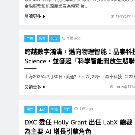
金融服務和能源產業最為頻繁 台…
閱讀更多
terry@111
1 週 ago
工商
教育
科技
跨越數字鴻溝，邁向物理智能：晶泰科技發布
Science，並發起「科學智能開放生態
上海2026年7月30日 /美通社/ — 7月29日，晶泰科技（2228
閱讀更多
terry@111
1 週 ago
國際
工商
科技
財經
DXC 委任 Holly Grant 出任 LabX
為主要 AI 增長引擎角色