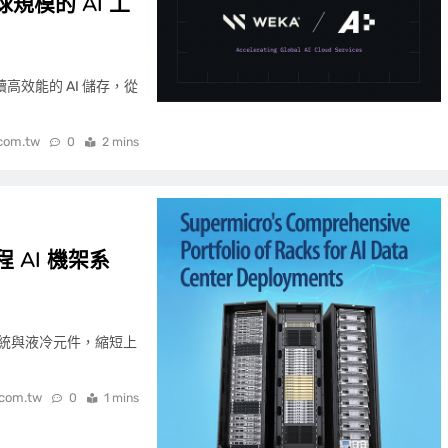
球規模的 AI 工
續高效能的 AI 儲存，從
.com.tw
0
2 mins
程 AI 機架系
統與液冷元件，縮短上
.com.tw
0
1 mins