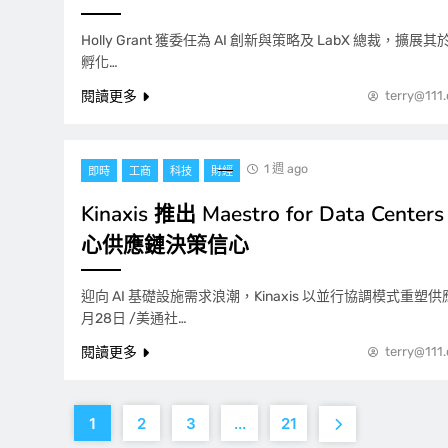
Holly Grant 獲委任為 AI 創新與策略及 LabX 總裁，擴展其於
孵化…
閱讀更多
terry@111
1 週 ago
即時
工商
科技
財經
Kinaxis 推出 Maestro for Data Ce
心供應鏈決策信心
迎向 AI 基礎設施需求浪潮，Kinaxis 以並行協調模式重塑供
月28日 /美通社…
閱讀更多
terry@111
1
2
3
...
21