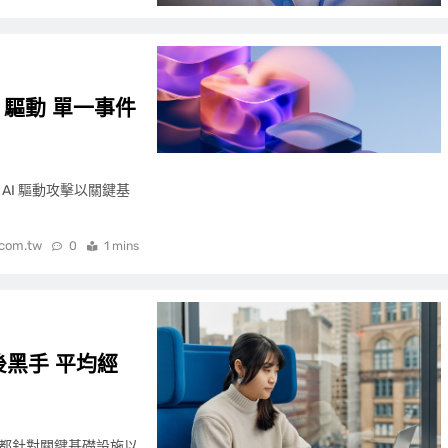
 驅動 單一事件
 AI 驅動攻擊以關鍵基
.com.tw
0
1 mins
後黑手 平均經
擊都針對關鍵基礎設施以