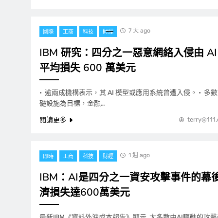
7 天 ago
國際
工商
科技
財經
IBM 研究：四分之一惡意網絡入侵由 AI
平均損失 600 萬美元
• 逾兩成機構表示，其 AI 模型或應用系統曾遭入侵。 • 多數
礎設施為目標，金融…
閱讀更多
terry@111
1 週 ago
即時
工商
科技
財經
IBM：AI是四分之一資安攻擊事件的幕
濟損失達600萬美元
最新IBM《資料外洩成本報告》顯示 大多數由AI驅動的攻