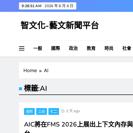
Skip
9:28:52 AM
2026 年 8 月 6 日
to
content
智文化-藝文新聞平台
一般
國際
政治
教育
時尚
社會
Home
AI
標籤:
AI
2 天 ago
國際
工商
科技
AIC將在FMS 2026上展出上下文內存