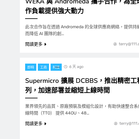
WEKA 與 Andromeda 攜手合作，為全
作負載提供強大動力
此次合作旨在透過 Andromeda 的全球供應商網絡，提供持
而降低 AI 團隊的創…
閱讀更多
terry@111
6 天 ago
即時
工商
科技
Supermicro 擴展 DCBBS，推出精密工
列，加速部署並縮短上線時間
業界領先的品質、原廠預裝及模組化設計，有助快速整合系
線時間（TTO） 提供 44OU、48…
閱讀更多
terry@111