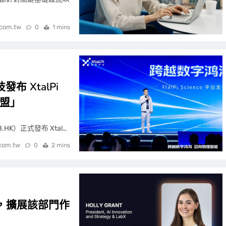
.com.tw
0
1 mins
 XtalPi
聯盟」
.HK）正式發布 Xtal…
.com.tw
0
2 mins
 總裁，擴展該部門作