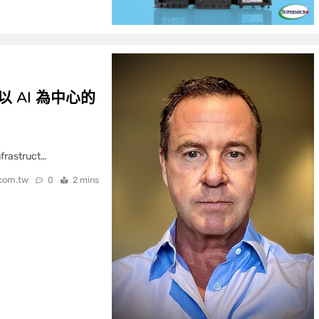
 AI 為中心的
rastruct…
.com.tw
0
2 mins