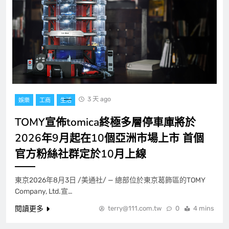
3 天 ago
娛樂
工商
生活
TOMY宣佈tomica終極多層停車庫將於
2026年9月起在10個亞洲市場上市 首個
官方粉絲社群定於10月上線
東京2026年8月3日 /美通社/ — 總部位於東京葛飾區的TOMY
Company, Ltd.宣…
閱讀更多
terry@111.com.tw
0
4 mins