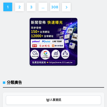
1
2
3
...
308
分類廣告
人事資訊