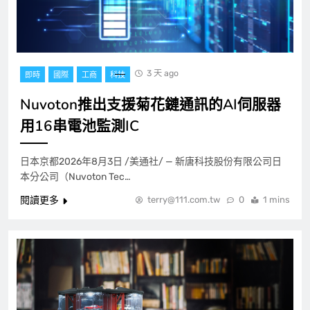
3 天 ago
即時
國際
工商
科技
Nuvoton推出支援菊花鏈通訊的AI伺服器
用16串電池監測IC
日本京都2026年8月3日 /美通社/ — 新唐科技股份有限公司日
本分公司（Nuvoton Tec…
閱讀更多
terry@111.com.tw
0
1 mins