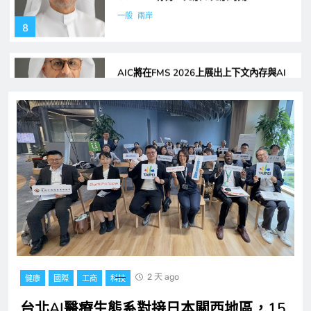
AIC將在FMS 2026上展出上下文內存與AI
推理存儲平台
國際
工商
1
創科實業二零二六年上半年錄得穩健的業績
工商
科技
2
富匙科技 AI Agent 落地海外商戶，全面承
接一線客戶服務與經營轉化
一般
工商
3
杜拜如何成功將暑假轉化為預防工作及青少
2 天 ago
健康
國際
工商
科技
年正向發展的平台
國際
教育
4
台北AI醫療生態系對接日本關西地區，15