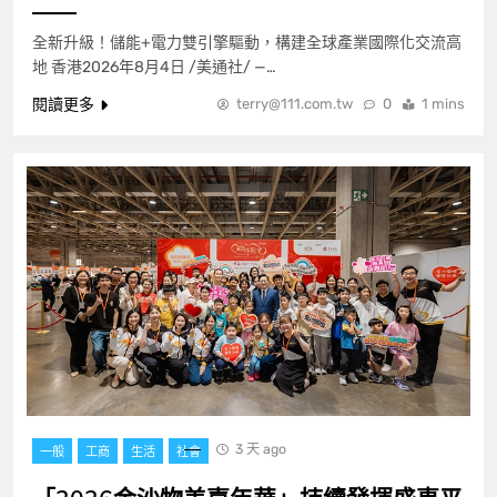
全新升級！儲能+電力雙引擎驅動，構建全球產業國際化交流高
地 香港2026年8月4日 /美通社/ —…
閱讀更多
terry@111.com.tw
0
1 mins
3 天 ago
一般
工商
生活
社會