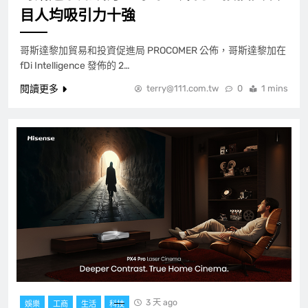
目人均吸引力十強
哥斯達黎加貿易和投資促進局 PROCOMER 公佈，哥斯達黎加在
fDi Intelligence 發佈的 2…
閱讀更多
terry@111.com.tw
0
1 mins
3 天 ago
娛樂
工商
生活
科技