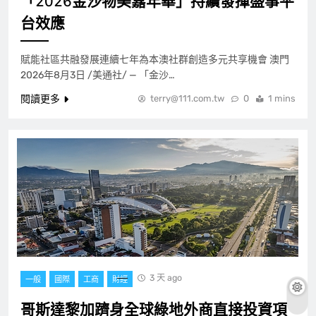
「2026金沙物美嘉年華」持續發揮盛事平
台效應
賦能社區共融發展連續七年為本澳社群創造多元共享機會 澳門
2026年8月3日 /美通社/ — 「金沙…
閱讀更多
terry@111.com.tw
0
1 mins
3 天 ago
一般
國際
工商
財經
哥斯達黎加躋身全球綠地外商直接投資項