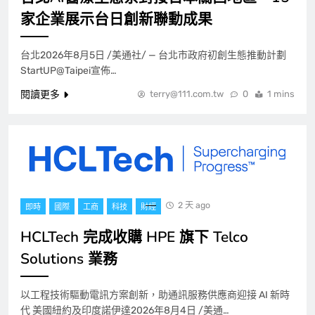
家企業展示台日創新聯動成果
星星充電榮膺「微電網品牌TOP1」，定義
全球微電網產業新高度
台北2026年8月5日 /美通社/ — 台北市政府初創生態推動計劃
StartUP@Taipei宣佈…
國際
工商
5
閱讀更多
terry@111.com.tw
0
1 mins
Games of the Future 2026 在阿斯塔納揭
幕
一般
國際
6
2 天 ago
即時
國際
工商
科技
財經
特許房屋經理學會亞太分會迎 60 周年里程
碑
HCLTech 完成收購 HPE 旗下 Telco
國際
工商
7
Solutions 業務
以工程技術驅動電訊方案創新，助通訊服務供應商迎接 AI 新時
CCTV+：你好，北京！北京時刻
代 美國紐約及印度諾伊達2026年8月4日 /美通…