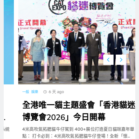
1
創科實業二零二六年上半年錄得穩健的業績
工商
科技
2
富匙科技 AI Agent 落地海外商戶，全面承
接一線客戶服務與經營轉化
一般
工商
3
6 天 ago
一般
娛樂
杜拜如何成功將暑假轉化為預防工作及青少
全港唯一貓主題盛會「香港貓迷
年正向發展的平台
國際
教育
4
博覽會2026」今日開幕
4米高吹氣拓腮貓牛仔駕到 400+展位打造夏日貓咪嘉年華 焦
星星充電榮膺「微電網品牌TOP1」，定義
點： 打卡必到：4米高吹氣拓腮貓牛仔登場！全新「懷…