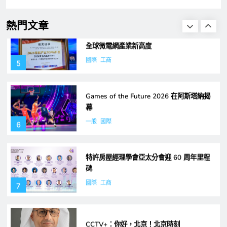
全球微電網產業新高度
國際
工商
5
熱門文章
Games of the Future 2026 在阿斯塔納揭
幕
一般
國際
6
特許房屋經理學會亞太分會迎 60 周年里程
碑
國際
工商
7
CCTV+：你好，北京！北京時刻
一般
兩岸
8