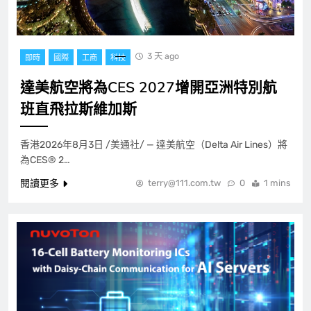
3 天 ago
即時
國際
工商
科技
達美航空將為CES 2027增開亞洲特別航
班直飛拉斯維加斯
香港2026年8月3日 /美通社/ — 達美航空（Delta Air Lines）將
為CES® 2…
閱讀更多
terry@111.com.tw
0
1 mins