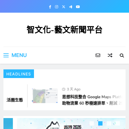
Skip
Games of the Future 2026 在阿斯塔納揭
to
幕
content
一般
國際
6
智文化-藝文新聞平台
特許房屋經理學會亞太分會迎 60 周年里程
碑
MENU
國際
工商
7
HEADLINES
CCTV+：你好，北京！北京時刻
3 天 Ago
一般
兩岸
8
思想科技整合 Google Maps Platform 
生活圈生態
助物流業 60 秒極速排單、削減 25% 
AIC將在FMS 2026上展出上下文內存與AI
推理存儲平台
國際
工商