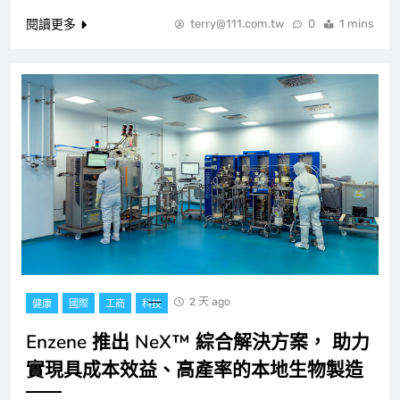
一般
兩岸
8
閱讀更多
terry@111.com.tw
0
1 mins
2 天 ago
健康
國際
工商
科技
Enzene 推出 NeX™ 綜合解決方案， 助力
實現具成本效益、高產率的本地生物製造