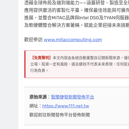
憑藉全球佈局及端到端能力——涵蓋研發、製造至全球支援—
應用提供靈活的客製化平臺，確保最佳效能與可擴充
進展，並整合MiTAC品牌與Intel DSG及TYAN伺
及軟硬體整合解決方案著稱，賦能企業迎接未來挑
歡迎參訪
www.mitaccomputing.com
【免責聲明】
本文內容由系統自動彙整自公開新聞來源，僅
立場。投資一定有風險，過去績效不代表未來表現，任何投
行為負責。
原始來源
：
智聞捷發新聞發佈平台
網址：
https://www.111.net.tw
歡迎前往新聞發佈平台發佈新聞