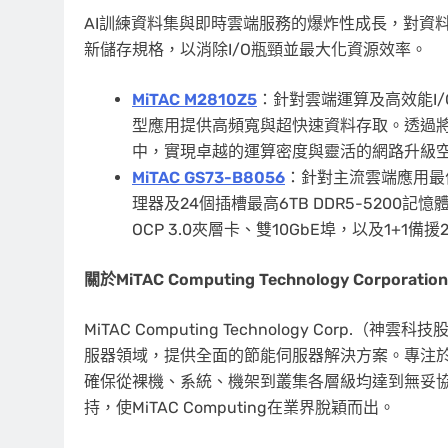
AI訓練資料集與即時雲端服務的爆炸性成長，對資料
新儲存規格，以消除I/O瓶頸並最大化資源效率。
MiTAC M2810Z5
：針對雲端運算及高效能I
型應用提供高頻寬與超快速資料存取。透過將OCP
中，實現卓越的運算密度與靈活的網路升級
MiTAC GS73-B8056
：針對主流雲端應用最
理器及24個插槽最高6TB DDR5-5200記憶體。
OCP 3.0夾層卡、雙10GbE埠，以及1+1備援2,
關於
MiTAC Computing Technology Corporation
MiTAC Computing Technology Cor
服器領域，提供全面的節能伺服器解決方案。專注於A
確保從裸機、系統、機架到叢集各層級均達到無妥
持，使MiTAC Computing在業界脫穎而出。