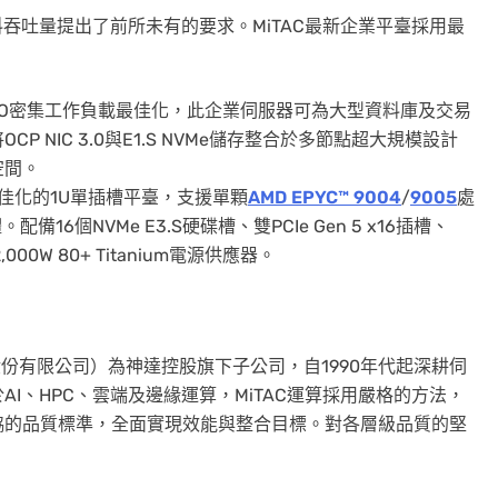
吞吐量提出了前所未有的要求。MiTAC最新企業平臺採用最
/O密集工作負載最佳化，此企業伺服器可為大型資料庫及交易
 NIC 3.0與E1.S NVMe儲存整合於多節點超大規模設計
空間。
佳化的1U單
插槽
平臺，支援單顆
AMD EPYC™ 9004
/
9005
處
配備16個NVMe E3.S硬碟槽、雙PCIe Gen 5 x16插槽、
000W 80+ Titanium電源供應器。
p.（神雲科技股份有限公司）為神達控股旗下子公司，自1990年代起深耕伺
I、HPC、雲端及邊緣運算，MiTAC運算採用嚴格的方法，
協的品質標準，全面實現效能與整合目標。對各層級品質的堅