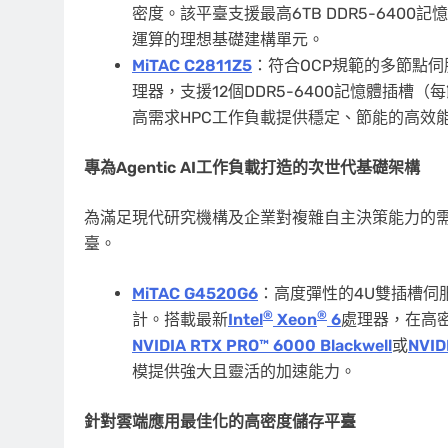
密度。該平臺支援最高6TB DDR5-6400記憶
運算的理想基礎建構單元。
MiTAC C2811Z5
：符合OCP規範的多節點
理器，支援12個DDR5-6400記憶體插槽（
高需求HPC工作負載提供穩定、節能的高效
專為
Agentic AI工作負載打造的次世代基礎架構
為滿足現代研究機構及企業對複雜自主決策能力的需求，M
臺。
MiTAC G4520G6
：高度彈性的4U雙
插槽
伺
®
®
計。搭載最新
Intel
Xeon
6
處理器，在高密
NVIDIA RTX PRO™ 6000 Blackwell
或
NVID
模提供強大且靈活的加速能力。
針對雲端應用最佳化的高密度儲存平臺