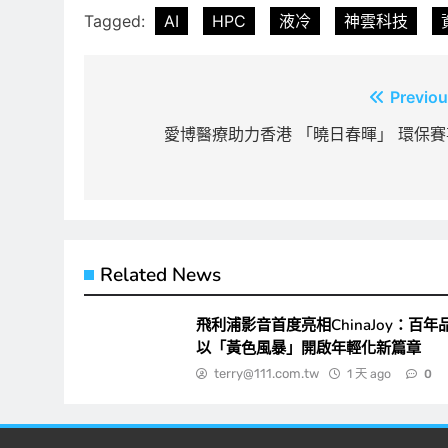
Tagged:
AI
HPC
液冷
神雲科技
文
Previou
章
愛博醫療助力香港 「曉日春暉」 環保賽
導
覽
Related News
飛利浦影音首度亮相ChinaJoy：百年
以「黃色風暴」開啟年輕化新篇章
terry@111.com.tw
1 天 ago
0