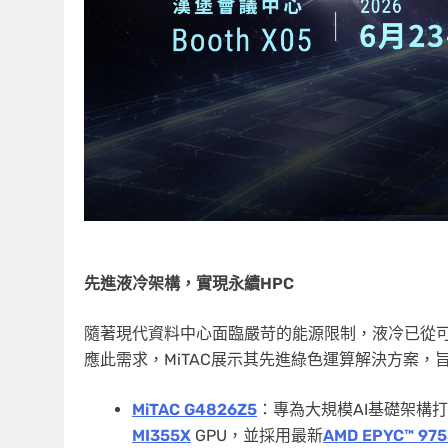
先進液冷架構，實現永續
HPC
隨著現代資料中心面臨嚴苛的能源限制，液冷已從可
應此需求，MiTAC展示其先進綠色運算解決方案，
MiTAC G4826Z5
：專為大規模AI基礎架構打
MI355X
GPU，並採用最新
AMD EPYC™ 975