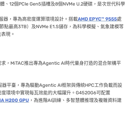
體、12個PCIe Gen5插槽及8個NVMe U.2硬碟，是次世代科學
伺服器，專為高密度運算環境設計。搭載
AMD EPYC™ 9555
處
每節點最高3TB）及NVMe E1.S儲存，為科學模擬、氣象建模等
能表現。
iTAC推出專為Agentic AI時代量身打造的混合架構平
服器平臺，專為驅動Agentic AI框架與傳統HPC工作負載而設
度環境中實現每瓦效能的大幅躍升。G4520G6可配置
IA H200 GPU
，為進階AI訓練、多智慧體推理及複雜資料建