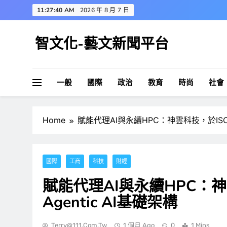
Skip
11:27:41 AM
2026 年 8 月 7 日
to
content
智文化-藝文新聞平台
一般
國際
政治
教育
時尚
社會
Home
賦能代理AI與永續HPC：神雲科技，於ISC 2
國際
工商
科技
財經
賦能代理AI與永續HPC：神雲
Agentic AI基礎架構
Terry@111.com.tw
1 個月 Ago
0
1 Mins