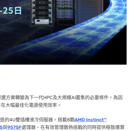
選方案轉變為下一代HPC及大規模AI叢集的必要條件。為因
旨在大幅最佳化電源使用效率。
造的4U雙
插槽
液冷伺服器。搭載8顆
AMD Instinct™
5
與
9575F
處理器，在有效管理散熱挑戰的同時提供極致運算