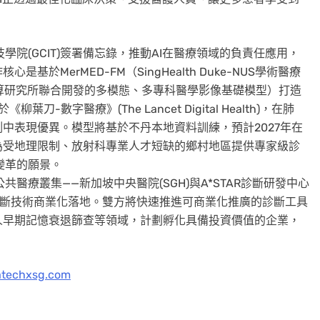
科技學院(GCIT)簽署備忘錄，推動AI在醫療領域的負責任應用，
於MerMED-FM（SingHealth Duke-NUS學術醫療
能運算研究所聯合開發的多模態、多專科醫學影像基礎模型）打造
-數字醫療》(The Lancet Digital Health)，在肺
中表現優異。模型將基於不丹本地資料訓練，預計2027年在
為受地理限制、放射科專業人才短缺的鄉村地區提供專家級診
療變革的願景。
公共醫療叢集——新加坡中央醫院(SGH)與A*STAR診斷研發中心
態精準診斷技術商業化落地。雙方將快速推進可商業化推廣的診斷工具
人早期記憶衰退篩查等領域，計劃孵化具備投資價值的企業，
。
atechxsg.com