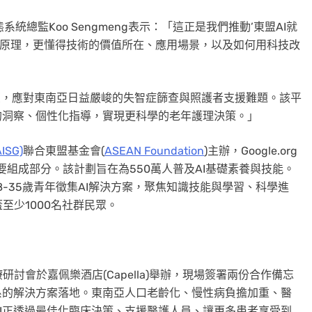
系統總監Koo Sengmeng表示：「這正是我們推動’東盟AI就
技術原理，更懂得技術的價值所在、應用場景，以及如何用科技改
re平臺，應對東南亞日益嚴峻的失智症篩查與照護者支援難題。該平
的洞察、個性化指導，實現更科學的老年護理決策。」
AISG)
聯合東盟基金會(
ASEAN Foundation
)主辦，Google.org
重要組成部分。該計劃旨在為550萬人普及AI基礎素養與技能。
8-35歲青年徵集AI解決方案，聚焦知識技能與學習、科學進
至少1000名社群民眾。
I醫療研討會於嘉佩樂酒店(Capella)舉辦，現場簽署兩份合作備忘
系的解決方案落地。東南亞人口老齡化、慢性病負擔加重、醫
I正透過最佳化臨床決策、支援醫護人員、讓更多患者享受到