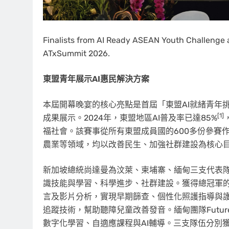
Finalists from AI Ready ASEAN Youth Challenge 
ATxSummit 2026.
東盟青年展示
AI惠民解決方
案
本屆開幕晚宴的核心亮點是首屆「東盟AI就緒青年挑戰賽」(AI 
[1]
成果展示。2024年，東盟地區AI普及率已達85%
福社會。該賽事從所有東盟成員國的600多份參賽
農業等領域，均以改善民生、加強社群建設為核心
新加坡總統尚達曼為汶萊、柬埔寨、緬甸三支代表
識技能與學習、科學進步、社群建設。獲得總冠軍的汶
言及影片分析，實現早期篩查、個性化照護指導與護理
追蹤技術，幫助聽障兒童改善發音。緬甸團隊Futur
數字化學習、自適應課程與AI輔導。三支隊伍分別獲得