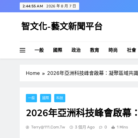
Skip
2:44:56 AM
2026 年 8 月 7 日
to
content
智文化-藝文新聞平台
一般
國際
政治
教育
時尚
社會
Home
2026年亞洲科技峰會啟幕：凝聚區域共識
一般
國際
科技
2026年亞洲科技峰會啟幕
Terry@111.com.tw
3 個月 Ago
0
1 Mins