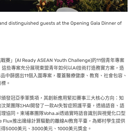
and distinguished guests at the Opening Gala Dinner of
Ready ASEAN Youth Challenge)的11個青年專案
，這些專案充分展現東盟青年如何以AI技術打造務實方案，造
作品中篩選出11個入圍專案，覆蓋醫療健康、教育、社會包容、
目標。
隊頒發冠亞季軍獎項，其創新應用緊扣賽事三大核心方向：知
萊團隊ΣHAI開發了一款AI失智症照護平臺，透過語音、語
協同。柬埔寨團隊Voha.ai透過實時語音識別與視覺化口型
e Flux推出邊緣計算驅動的離線AI教育平臺，為鄉村學生提供
5000美元、3000美元、1000美元獎金。