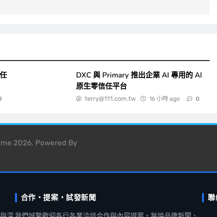
一任
DXC 與 Primary 推出企業 AI 專用的 AI
原生零信任平台
terry@111.com.tw
16 小時 ago
0
0
heme 2026. Powered By
合作・提案・試發新聞
聯
聞與深
我們誠摯歡迎各行各業洽談合作與內容提案。無論品牌新聞、