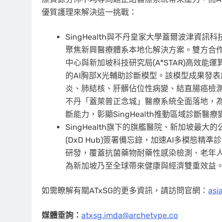
優質護理來解決這一挑戰：
SingHealth與不丹皇家大學蓋爾波津資訊
聚焦新興醫療體系本地化解決方案。雙方合作核心是基
中心與新加坡科技研究局(A*STAR)高效
的AI胸部X光輔助診斷模型。該模型成果發表於《柳葉刀
炎、肺結核、肝髒佔位性病變、結直腸癌檢測
不丹「蓋萊普正念城」醫療系統全面落地，
斷能力，彰顯SingHealth推動區域診斷醫
SingHealth旗下的旗艦醫院、新加坡最大的
(DxD Hub)簽署備忘錄，加速AI多模
研發，覆蓋抗菌藥物耐藥性感染檢測、老年
為新加坡乃至全球帶來健康與經濟雙重效益
如需瞭解有關ATxSG的更多資訊，請訪問官網：
asi
媒體垂詢：
atxsg.imda@archetype.co