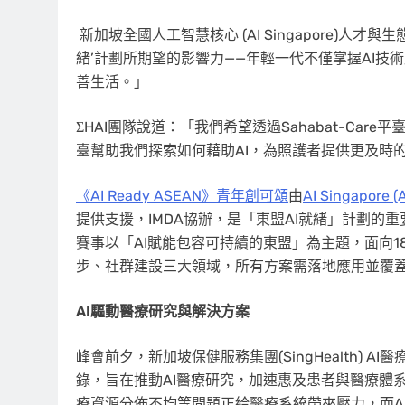
新加坡全國人工智慧核心 (AI Singapore)
人才與生態
緒’計劃所期望的影響力——年輕一代不僅掌握AI
善生活。」
ΣHAI團隊說道：「我們希望透過Sahabat-Ca
臺幫助我們探索如何藉助AI，為照護者提供更及時
《AI Ready ASEAN
》青年創可頌
由
AI Singapore (
提供支援，IMDA協辦，是「東盟AI就緒」計劃的
賽事以「AI賦能包容可持續的東盟」為主題，面向1
步、社群建設三大領域，所有方案需落地應用並覆蓋
AI
驅動醫療研究與解決方案
峰會前夕，新加坡保健服務集團(SingHealth) A
錄，旨在推動AI醫療研究，加速惠及患者與醫療體
療資源分佈不均等問題正給醫療系統帶來壓力，而A