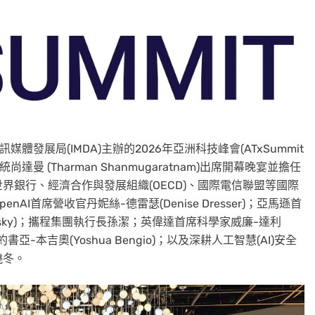
媒體發展局(IMDA)主辦的2026年亞洲科技峰會(ATxSummit
達曼 (Tharman Shanmugaratnam)
出席開幕晚宴並擔任
界銀行、經濟合作與發展組織(OECD)、國際電信聯盟等國際
首席營收官丹妮絲-德雷瑟(Denise Dresser)；亞馬遜首
olsky)；攜程集團執行長孫潔；英偉達首席科學家威廉-達利
約書亞-本吉奧(Yoshua Bengio)；以及深耕人工智慧(AI)安全
曉冬。