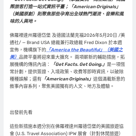
際旅客打造一站式資訊平臺；「American Originals」
（美國原創）則聚焦那些孕育出全球熱門潮流、音樂和風
味的人與地。
佛羅裡達州羅德岱堡 及德國法蘭克福
2026年5月20日
/美
通社/ — Brand USA 總裁兼行政總裁 Fred Dixon 於本週
宣佈，機構旗下的
「America the Beautiful」（美國之
美）
品牌平臺將迎來重大擴充。 兩項嶄新的輔助措施，拓
展機構的傳訊內涵：
「Get Facts. Get Going.」
是一項恆
常計劃，提供簽證、入境政策、收費等即時資訊，以破除
種種誤解；還有
「American Originals」
這個滿載新意的
敘事內容系列，聚焦美國獨有的人文、地方及體驗。
出發前先看
這些新措施本週分別在佛羅裡達州羅德岱堡的美國旅遊協
會 (U.S. Travel Association) IPW 展會（針對休閒旅遊）