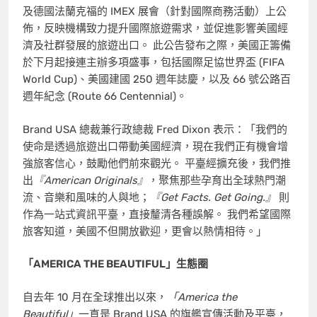
及德國法蘭克福的 IMEX 展會（針對國際商務活動）上公
佈，反映機構致力提升國際旅遊需求，並促進影響美國經
濟及社群發展的旅遊出口。 此公告發布之際，美國正籌備
於下月起接連主辦多項盛事，包括國際足協世界盃 (FIFA
World Cup)、美國建國 250 週年誌慶，以及 66 號公路百
週年紀念 (Route 66 Centennial)。
Brand USA 總裁兼行政總裁 Fred Dixon 表示：「我們的
使命是透過旅遊出口帶動美國經濟，現在我們正有機會增
強旅客信心，鼓勵他們前來觀光。 平臺經擴充後，我們推
出
『American Originals』
，聚焦那些孕育出全球熱門潮
流、音樂和風味的人與地；
『Get Facts. Get Going.』
則
作為一站式資訊平臺，直接釐清各種誤解。 我們希望國際
旅客知道，美國不但開放歡迎，更會以熱情相待。」
「AMERICA THE BEAUTIFUL」生態圈
自去年 10 月在全球推出以來，
「America the
Beautiful」
一直是 Brand USA 的旗艦宣傳活動及平臺，