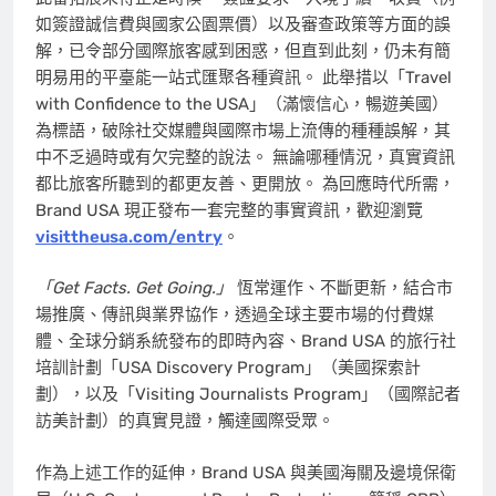
如簽證誠信費與國家公園票價）以及審查政策等方面的誤
解，已令部分國際旅客感到困惑，但直到此刻，仍未有簡
明易用的平臺能一站式匯聚各種資訊。 此舉措以「Travel
with Confidence to the USA」（滿懷信心，暢遊美國）
為標語，破除社交媒體與國際市場上流傳的種種誤解，其
中不乏過時或有欠完整的說法。 無論哪種情況，真實資訊
都比旅客所聽到的都更友善、更開放。 為回應時代所需，
Brand USA 現正發布一套完整的事實資訊，歡迎瀏覽
visittheusa.com/entry
。
「Get Facts. Get Going.」
恆常運作、不斷更新，結合市
場推廣、傳訊與業界協作，透過全球主要市場的付費媒
體、全球分銷系統發布的即時內容、Brand USA 的旅行社
培訓計劃「USA Discovery Program」（美國探索計
劃），以及「Visiting Journalists Program」（國際記者
訪美計劃）的真實見證，觸達國際受眾。
作為上述工作的延伸，Brand USA 與美國海關及邊境保衛