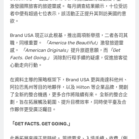
激發國際旅客的旅遊靈感。 每月調查結果顯示，十位受訪
者中便有超過七位表示，該活動正正提升其到訪美國的意
欲。
Brand USA 現正以此根基，推出兩項新舉措，二者各司其
職，同樣重要。
「America the Beautiful」
激發旅遊靈
感。
「American Originals」
提升旅遊意願，而
「Get
Facts. Get Going.」
消除對行程手續的疑慮，促進旅客從
心動走向行動。
在資料主導的策略框架下，Brand USA 更與南達科他州、
阿拉巴馬州等目的地夥伴，以及 Hilton 等企業品牌，開創
了全新的整合機遇，更多合作將陸續有來。 全新的整合企
劃，旨在拓展觸及範圍、提升目標效率，同時使平臺及合
作夥伴更受廣泛矚目。
「GET FACTS. GET GOING.」
此番拓展來得正是時候。 簽證要求、入境手續、收費（例