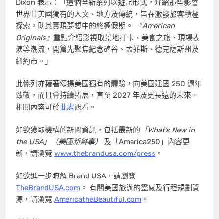
Dixon 表示：「這個全新系列以遊記形式，介紹那些影響
世界且美國獨有的人文、地方及傳統，旨在激發旅客積極
探索，助其實現夢想中的終極假期。
『American
Originals』
重點介紹影視取景地打卡、美食之旅、現場表
演等潮流，開篇先聚焦紀念碑谷、孟菲斯、德克薩斯州及
紐約市。」
此係列亦藉著頌揚美國獨有的體驗，向美國建國 250 週年
致敬，而且會持續拓展，直至 2027 年及更長遠的未來。
相關內容可於
此處
觀看。
如欲獲取機構的新聞資訊，包括最新的
「What’s New in
the USA」（美國新鮮事）
及「America250」內容更
新，請瀏覽
www.thebrandusa.com/press
。
如欲進一步瞭解 Brand USA，請瀏覽
TheBrandUSA.com
。 有關美國旅遊的靈感及行程規劃資
源，請瀏覽
AmericatheBeautiful.com
。