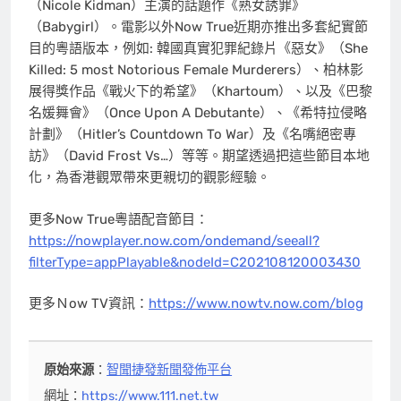
（Nicole Kidman）主演的話題作《熟女誘罪》
（Babygirl）。電影以外Now True近期亦推出多套紀實節
目的粵語版本，例如: 韓國真實犯罪紀錄片《惡女》（She
Killed: 5 most Notorious Female Murderers）、柏林影
展得獎作品《戰火下的希望》（Khartoum）、以及《巴黎
名媛舞會》（Once Upon A Debutante）、《希特拉侵略
計劃》（Hitler’s Countdown To War）及《名嘴絕密專
訪》（David Frost Vs…）等等。期望透過把這些節目本地
化，為香港觀眾帶來更親切的觀影經驗。
更多Now True粵語配音節目：
https://nowplayer.now.com/ondemand/seeall?
filterType=appPlayable&nodeId=C202108120003430
更多Ｎow TV資訊：
https://www.nowtv.now.com/blog
原始來源
：
智聞捷發新聞發佈平台
網址：
https://www.111.net.tw