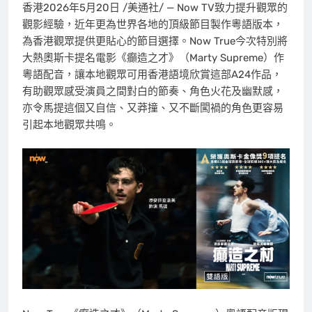
香港
2026年5月20日
/美通社/ — Now TV致力提升觀眾的
觀影經驗，近年更為世界各地的頂級節目製作粵語版本，
為香港觀眾提供更貼心的節目選擇。Now True今次特別將
大熱奧斯卡提名電影《癲造之才》（Marty Supreme）作
粵語配音，讓本地觀眾可用香港語境欣賞這部A24作品，
有助觀眾感受演員之間對白的節奏、角色火花及幽默感，
亦令馬提這個又自信、又莽撞、又不斷闖禍的角色更容易
引起本地觀眾共鳴。