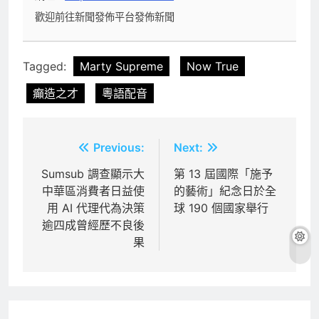
歡迎前往新聞發佈平台發佈新聞
Tagged:
Marty Supreme
Now True
癲造之才
粵語配音
文
Previous:
Next:
章
Sumsub 調查顯示大
第 13 屆國際「施予
中華區消費者日益使
的藝術」紀念日於全
導
用 AI 代理代為決策
球 190 個國家舉行
覽
逾四成曾經歷不良後
果