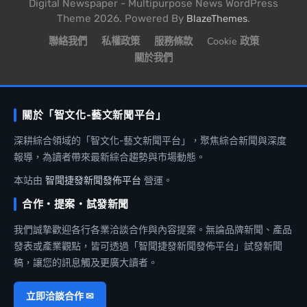
Digital Newspaper - Multipurpose News WordPress
Theme 2026. Powered By
.
BlazeThemes
聯絡我們
私權政策
服務條款
Cookie 政策
關於我們
關於「智文化-藝文新聞平台」
深耕綜合領域的「智文化-藝文新聞平台」，聚焦綜合新聞與深度
報導，為讀者帶來最新綜合趨勢與市場動態。
本站由
智聞捷發新聞發佈平台
營運。
合作・提案・試發新聞
我們誠摯歡迎各行各業洽談合作與內容提案。無論品牌新聞、產品
發表或產業觀點，皆可透過「智聞捷發新聞發佈平台」試發新聞
稿，讓您的訊息觸及更廣大讀者。
立即洽談合作 ✉