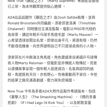
Now True《癲造之才》（Marty Supreme）粵語配音版現
已上架，為本地觀眾提供貼心選擇 。
A24出品話題作《癲造之才》由Josh Safdie執導，並與
Ronald Bronstein共同編劇，添麥菲查洛美（Timothée
Chalamet）同時擔任主演及監製。電影以1950年代紐約
為背景，講述年輕乒乓球手馬提毛瑟（Marty Mauser）一
心希望憑球技闖出名堂，即使出身平凡、資源有限，仍然
不斷尋找機會，向世界證明自己不只是球桌旁的小人物。
添麥菲在片中飾演主角馬提。角色靈感來自美國乒乓球傳
奇人物Marty Reisman，但電影並非傳統人物傳記，而是
以虛構故事呈現一個年輕人追逐成功、名氣與認同的過
程。馬提既有天份，亦有野心，性格衝動而不安份，令他
的追夢之路充滿喜劇感、壓力與失控場面。
Now True 今年為多套A24大熱作品製作粵語版本，包括
《重擊人生》（The Smashing Machine）、《媽的多重
悲劇》（If I Had Legs I’d Kick You）、以及妮歌潔曼