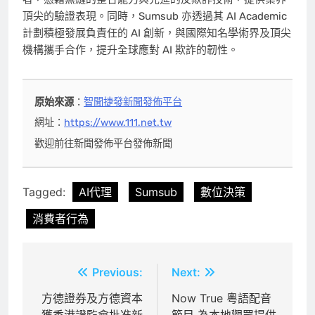
頂尖的驗證表現。同時，Sumsub 亦透過其 AI Academic
計劃積極發展負責任的 AI 創新，與國際知名學術界及頂尖
機構攜手合作，提升全球應對 AI 欺詐的韌性。
原始來源
：
智聞捷發新聞發佈平台
網址：
https://www.111.net.tw
歡迎前往新聞發佈平台發佈新聞
Tagged:
AI代理
Sumsub
數位決策
消費者行為
文
Previous:
Next:
章
方德證券及方德資本
Now True 粵語配音
獲香港證監會批准新
節目 為本地觀眾提供