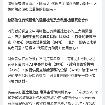
這些調查結果顯示，隨著 AI 代理自主運作的能力提升，人
類仍然必須擔當最後的把關者。
數碼信任有賴穩健的驗證機制及公私營機構緊密合作
消費者於調查之中清晰指出有助重建信心的三大關鍵因
素，包括
服務平臺的消費者保障（43%）
、
額外的驗證檢
查（40%）
與
加強法例監管（34%）
。此外，
超過七成
受
訪者同意，驗證 AI 代理將有助提升使用信心。
消費者信任亦散落在不同持份者身上。有相近比例的受訪
者稱其最信任
AI 平臺開發者（39%）
、
政府與監管機構
（37%）
，或
提供獨立驗證服務的企業（36%）
確保 AI 代
理的安全保障及問責機制，可見相關風險並非單一持份者
可獨力應對。
Sumsub 亞太區政府事務主管陳崇軒
表示：「
有效的 AI 代
理治理必須建基於公私營機構之間的緊密合作。Sumsub
已準備好與政府、監管機構及業界夥伴攜手合作，共同訂