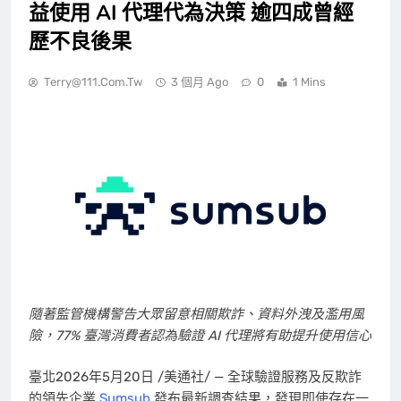
益使用 AI 代理代為決策 逾四成曾經
歷不良後果
Terry@111.com.tw
3 個月 Ago
0
1 Mins
隨著監管機構警告大眾留意相關欺詐、資料外洩及濫用風
險，77% 臺灣消費者認為驗證 AI 代理將有助提升使用信心
臺北
2026年5月20日
/美通社/ — 全球驗證服務及反欺詐
的領先企業
Sumsub
發布最新調查結果，發現即使存在一