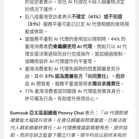
的受訪者表示，信任 AI 代理在不經人類覆核決定
的情況下運作。
近八成臺灣受訪者表示
不確定（41%）或不知道
（31%）
服務平臺可能已訂定 AI 代理相關的使用規
範或條款。
當服務平臺對 AI 代理的使用加以限制時，44% 的
臺灣消費者
仍會繼續使用 AI 代理
，例如只以 AI 代
理支援決策過程而自行完成操作、嘗試繞過限制，
或轉用容許 AI 代理運作的平臺等。
臺灣消費者對 AI 代理失誤時的問責歸屬意見分
歧，其中
37% 認為應屬各方「共同責任」，而非
由 AI 開發者、服務平臺或使用者
獨自承擔責任
。
77% 臺灣消費者認同驗證 AI 代理能核實其身分、
許可權及行為，有助提升使用信心。
Sumsub 亞太區副總裁 Penny Chai
表示：「
AI 代理即使
確實能大幅提升效率，在責任歸屬與問責層面，仍無法取
代人類承擔最終責任。AI 代理應擔當副駕駛角色，提供協
助，而非在缺乏監督下獨立行事。現今科技以前所未有的