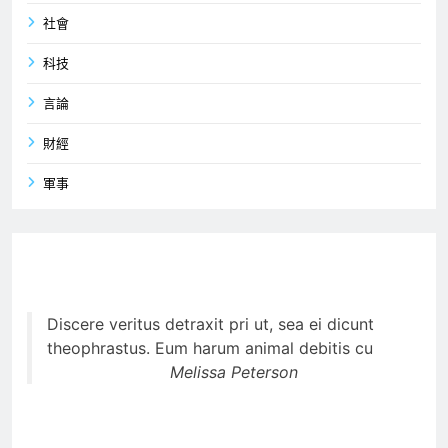
社會
科技
言論
財經
軍事
Discere veritus detraxit pri ut, sea ei dicunt
theophrastus. Eum harum animal debitis cu
Melissa Peterson