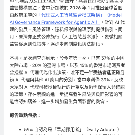
AI 代理能力及自主程度不斷提升，其潛在風險亦引起全球
監管機構關注，當中新加坡於 2026 年 1 月推出全球首個
由政府主導的
「代理式人工智慧監管模式架構」（Model
AI Governance Framework for Agentic AI）
，針對 AI 代
理的發展、風險管理、隱私保護與倫理原則提供指引。同
月，臺灣亦正式公佈施行《人工智慧基本法》，象徵相關
監管從原則性指導，逐步走向制度化與法制化。
不過，是次調查亦顯示，於今年第一季，已有 37% 的中國
大陸市場、20% 的臺灣市場，以及 15% 的香港市場消費者
曾授權 AI 代理代為作出決策。唯
不足一半受訪者能正確
分
辨 AI 代理與其他 AI 應用
的分別
，當中臺灣僅 39%，反映
大眾對 AI 代理可被授權執行的行為以及仍需保留人類確認
的環節，存在明顯的進一步提高發生風險與負面影響的可
能性認知落差，進一步增加發生負面影響的機會。
報告重點包括：
59% 自認為是「早期採用者」（Early Adopter）