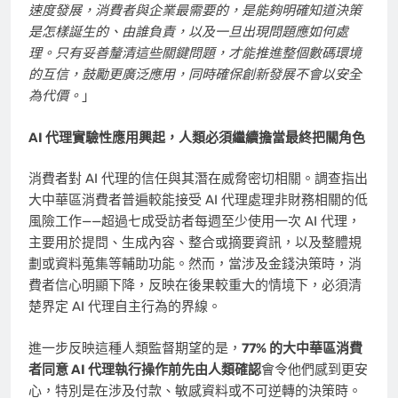
速度發展，消費者與企業最需要的，是能夠明確知道決策
是怎樣誕生的、由誰負責，以及一旦出現問題應如何處
理。只有妥善釐清這些關鍵問題，才能推進整個數碼環境
的互信，鼓勵更廣泛應用，同時確保創新發展不會以安全
為代價。
」
AI 代理實驗性應用興起，人類必須繼續擔當最終把關角色
消費者對 AI 代理的信任與其潛在威脅密切相關。調查指出
大中華區消費者普遍較能接受 AI 代理處理非財務相關的低
風險工作——超過七成受訪者每週至少使用一次 AI 代理，
主要用於提問、生成內容、整合或摘要資訊，以及整體規
劃或資料蒐集等輔助功能。然而，當涉及金錢決策時，消
費者信心明顯下降，反映在後果較重大的情境下，必須清
楚界定 AI 代理自主行為的界線。
進一步反映這種人類監督期望的是，
77% 的大中華區消費
者同意 AI 代理執行操作前先由人類確認
會令他們感到更安
心，特別是在涉及付款、敏感資料或不可逆轉的決策時。