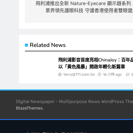
章
飛利浦推出全新 Nature-Eyecare 顯示器系列
業界領先護眼科技 守護香港使用者雙眼健
導
覽
Related News
飛利浦影音首度亮相ChinaJoy：百年
以「黃色風暴」開啟年輕化新篇章
terry@111.com.tw
16 小時 ago
Digital Newspaper - Multipurpose News WordPress T
.
BlazeThemes