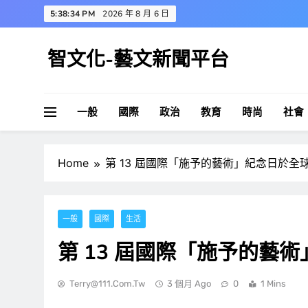
Skip
5:38:35 PM
2026 年 8 月 6 日
to
content
智文化-藝文新聞平台
一般
國際
政治
教育
時尚
社會
Home
第 13 屆國際「施予的藝術」紀念日於全球
一般
國際
生活
第 13 屆國際「施予的藝術
Terry@111.com.tw
3 個月 Ago
0
1 Mins