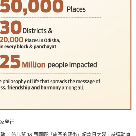
國家舉行
活動。 值此第 13 屆國際「施予的藝術」紀念日之際，該運動直