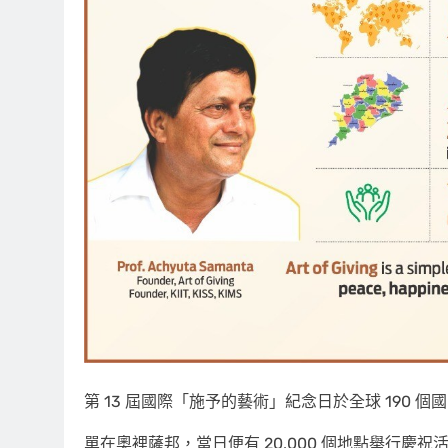
第 13 屆國際「施予的藝術」紀念日於全球 190 個
單在奧裡薩邦，當日便有 20,000 個地點舉行慶祝