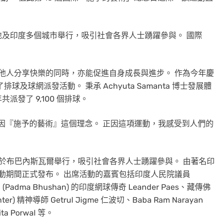
及印度多個城市舉行，吸引社會各界人士踴躍參與。 國際
)，寓意與他人分享快樂的同時，亦能促進自身成長與進步。 作為今年慶
球及球網派發活動。 秉承 Achyuta Samanta 博士發展體
發了 9,100 個排球。
，全因『施予的藝術』這個理念。 正因這項運動，我感受到人們的
動於布巴內斯瓦爾舉行，吸引社會各界人士踴躍參與。 由著名印
於活動期間正式發布。 出席活動的嘉賓包括印度人民院議員
(Padma Bhushan) 的印度網球傳奇 Leander Paes、藏傳佛
er) 精神導師 Getrul Jigme 仁波切、Baba Ram Narayan
ta Porwal 等。