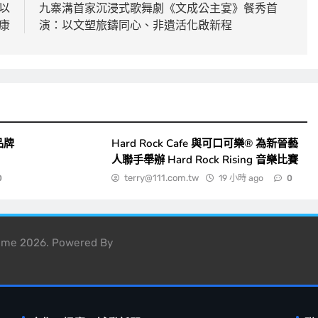
 以
九寨溝首家沉浸式歌舞劇《文成公主宴》餐秀首
康
演：以文塑旅鑄同心、非遺活化啟新程
品牌
Hard Rock Cafe 與可口可樂® 為新晉藝
人聯手舉辦 Hard Rock Rising 音樂比賽
terry@111.com.tw
19 小時 ago
0
0
heme 2026. Powered By