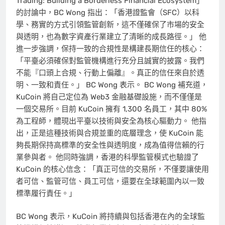
Trading: Building a Borderless Financial Ecosystem」
的討論中，BC Wong 指出：「香港證監會（SFC）以科
學、務實的方式引領監管創新，這不僅確保了市場的安全
與透明，也為數字資產行業建立了清晰的成長路徑。」 他
進一步強調，保持一致的合規性是構建長期信任的核心：
「平臺必須確保對監管機構進行充分且誠實的披露。我們
不能『口頭上合規、行動上偏離』。真正的信任來自於透
明、一致和責任。」 BC Wong 表示。 BC Wong 補充道，
KuCoin 將自己定位為 Web3 金融基礎設施，而不僅僅是
一個交易所。目前 KuCoin 擁有 1,300 名員工，其中 80%
為工程師，體現出平臺以技術與安全為核心驅動力。 他指
出，正是這種技術與合規並重的底層理念，使 KuCoin 能
夠長期保持高標準的安全性與透明度，成為值得信賴的行
業參與者。 他同時強調，香港的科學監管模式也驗證了
KuCoin 的核心信念：「真正可信的交易所，不僅要讓使用
者可信、監管可信、員工可信，還要在全球範圍內以一致
標準履行責任。」
BC Wong 表示，KuCoin 將持續與包括香港在內的全球監