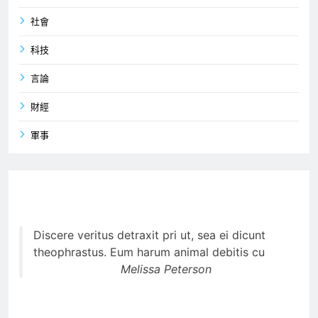
社會
科技
言論
財經
軍事
Discere veritus detraxit pri ut, sea ei dicunt
theophrastus. Eum harum animal debitis cu
Melissa Peterson