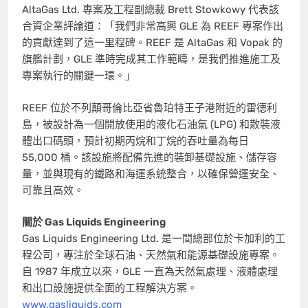
AltaGas Ltd. 專案及工程副總裁
Brett Stowkowy
代表該
合資企業評論道：「我們非常高興 GLE 為 REEF 專案作出
的貢獻達到了這一里程碑。REEF 是 AltaGas 和 Vopak 的
旗艦計劃，GLE 準時完成其工作範疇，是我們推進施工及
專案執行的關鍵一環。」
REEF 位於不列顛哥倫比亞省魯珀特王子港附近的雷德利
島，被設計為一個開放使用的液化石油氣 (LPG) 和散裝液
體出口碼頭，預計初期丙烷和丁烷的吞吐量為每日
55,000 桶。該設施將配備先進的裝卸基礎設施、儲存容
量，並與現有的鐵路和海運系統整合，以確保營運安全、
可靠且高效。
關於 Gas Liquids Engineering
Gas Liquids Engineering Ltd. 是一間總部位於卡加利的工
程公司，專注於全球石油、天然氣和能源基礎設施專案。
自 1987 年成立以來，GLE 一直為天然氣處理、液體處理
和出口設施提供全面的工程解決方案。
www.gasliquids.com