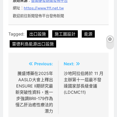
原始來源
：
智聞捷發新聞發佈平台
網址：
https://www.111.net.tw
歡迎前往新聞發佈平台發佈新聞
Tagged:
出口設施
施工圖設計
能源
雷德利島能源出口設施
文
Previous:
Next:
章
騰盛博藥在2025年
沙地阿拉伯將於 11 月
AASLD大會上釋出
主辦第十一屆最不發
導
ENSURE II期研究最
達國家部長級會議
覽
新突破性資料，進一
(LDCMC11)
步強調BRII-179作為
慢乙肝治癒性療法的
潛力