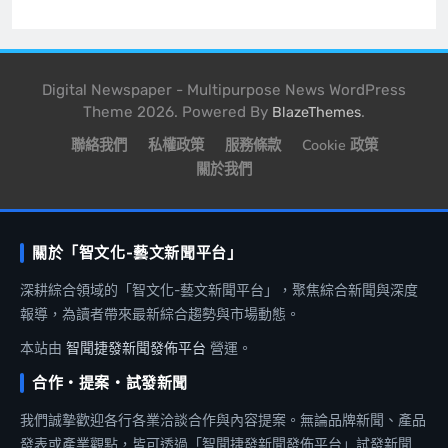
Digital Newspaper - Multipurpose News WordPress
Theme 2026. Powered By
.
BlazeThemes
聯絡我們
私權政策
服務條款
Cookie 政策
關於我們
關於「智文化-藝文新聞平台」
深耕綜合領域的「智文化-藝文新聞平台」，聚焦綜合新聞與深度
報導，為讀者帶來最新綜合趨勢與市場動態。
本站由
智聞捷發新聞發佈平台
營運。
合作・提案・試發新聞
我們誠摯歡迎各行各業洽談合作與內容提案。無論品牌新聞、產品
發表或產業觀點，皆可透過「智聞捷發新聞發佈平台」試發新聞