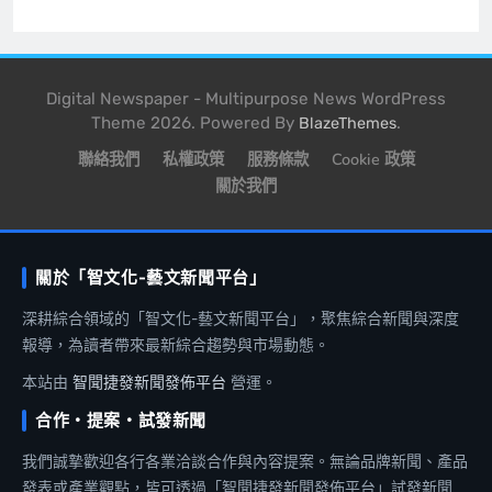
Digital Newspaper - Multipurpose News WordPress
Theme 2026. Powered By
.
BlazeThemes
聯絡我們
私權政策
服務條款
Cookie 政策
關於我們
關於「智文化-藝文新聞平台」
深耕綜合領域的「智文化-藝文新聞平台」，聚焦綜合新聞與深度
報導，為讀者帶來最新綜合趨勢與市場動態。
本站由
智聞捷發新聞發佈平台
營運。
合作・提案・試發新聞
我們誠摯歡迎各行各業洽談合作與內容提案。無論品牌新聞、產品
發表或產業觀點，皆可透過「智聞捷發新聞發佈平台」試發新聞