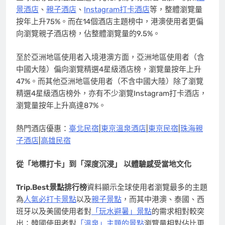
景酒店
、
親子酒店
、
Instagram打卡酒店
等，整體瀏覽量
按年上升75%。而在14個酒店主題榜中，港澳使用者更偏
向瀏覽親子酒店榜，佔整體瀏覽量的9.5%。
至於亞洲地區使用者入境港澳方面，亞洲地區使用者（含
中國大陸）偏向瀏覽精選4星級酒店榜，瀏覽量按年上升
47%。而其他亞洲地區使用者（不含中國大陸）除了瀏覽
精選4星級酒店榜外，亦有不少瀏覽Instagram打卡酒店，
瀏覽量按年上升高達87%。
熱門酒店優惠：
臺北民宿
|
東京溫泉酒店
|
東京民宿
|
珠海親
子酒店
|
高雄民宿
從「地標打卡」到「深度沉浸」
以體驗感受當地文化
Trip.Best
景點排行榜
資料顯示全球使用者瀏覽最多的主題
為
人氣必打卡景點
以及
親子景點
，而其中港澳、泰國、西
班牙以及美國使用者對
「玩水避暑」景點
的需求相對較突
出；韓國使用者對
「溫泉」主題的景點
瀏覽量相對佔比更