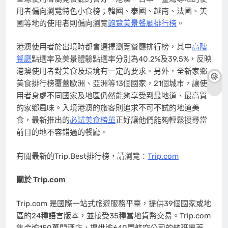
用者偏向瀏覽特色小食榜；韓國、泰國、越南、法國、美
國等地的使用者則偏向瀏覽
飽覽美景餐廳排行榜
。
港澳使用者於出境時都會選擇瀏覽餐廳排行榜，其中
高階
餐廳
點選率及美景體驗點選率分別為40.2%及39.5%，反映
港澳使用者對美食及環境有一定的要求。另外，全新家鄉
美食排行榜覆蓋歐洲、亞洲等13個國家，21個城市，讓使
用者身處不同國家及地區仍然能夠享受到最地道、最高質
的家鄉風味。入境港澳的旅客則追求不可不試的地道美
食，最新推出的
必試美食榜單
正好讓他們能夠輕鬆搜尋當
前目的地不容錯過的餐廳。
有關最新的Trip.Best排行榜，請瀏覽：
Trip.com
關於
Trip.com
Trip.com 是國際一站式旅遊服務平臺，提供39個國家或地
區的24種語言版本，並接受35種當地貨幣交易。Trip.com
集合逾150萬間酒店，提供逾640間航空公司的航班覆蓋