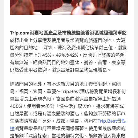
Trip.com
港臺地區產品及市務總監兼香港區域經理葉卓銘
於釋出會上分享港澳使用者最常瀏覽的旅遊目的地，大灣
區內的目的地 — 深圳、珠海及廣州穩佔榜單前三位，瀏覽
量分別按年上升45%、49%及42%，反映北上旅遊的熱潮
有增無減。經典熱門目的地如臺北、曼谷、首爾、東京等
仍然受使用者歡迎，瀏覽量及訂單量均呈現增長。
除熱門目的地外，有不少新興目的地正慢慢崛起，富國
島、福岡、宜蘭、重慶在Trip.Best酒店榜瀏覽量增長和訂
單量增長上表現亮眼，富國島的瀏覽量更按年上升超過
400%。使用者大多對「慢生活」感興趣，追求有海景或
自然景觀，或是有溫泉體驗的酒店，能夠放下勞碌的都市
生活盡情放鬆；另外，成都、重慶、杭州在
Trip.Best景點
榜
瀏覽量增長和訂單量增長同樣顯著。使用者最感興趣的
是能夠「深度探索」當地的獨特文化、能夠為個人帶來啟