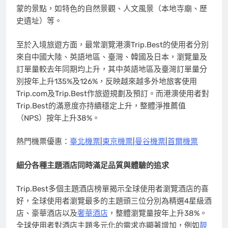
蒙的景點，如特色的自然景觀、人文風景（本地寺廟、歷
史遺址）等。
至於入境旅遊方面，最常瀏覽港澳Trip.Best的使用者分別
來自中國大陸、英語地區、臺灣、韓國及日本，瀏覽量及
訂單量較去年同期均上升，其中英語地區及臺灣訂單量分
別按年上升135%及126%，反映越來越多外地旅客使用
Trip.com及Trip.Best作旅遊規劃及預訂。而港澳使用者對
Trip.Best的滿意度亦持續穩定上升，整體淨推薦值
（NPS）按年上升38%。
熱門機票優惠：
臺北機票
|
東京機票
|
曼谷機票
|
首爾機票
細分各種主題酒店同時滿足品質與體驗的追求
Trip.Best多個主題酒店榜單揭示全球使用者瀏覽酒店的喜
好，全球使用者瀏覽最多的主題頭三位分別為精選4星級酒
店、豪華酒店以及
奢華酒店
，整體瀏覽量按年上升38%。
全球使用者對酒店主題多元化的需求亦顯著增加，例如
靚