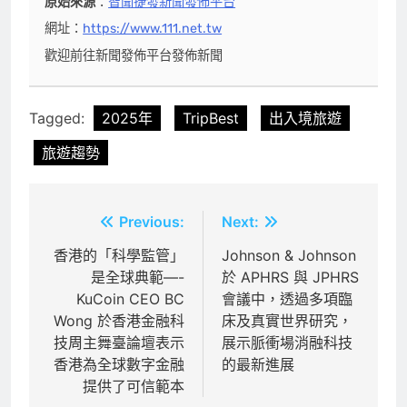
原始來源
：
智聞捷發新聞發佈平台
網址：
https://www.111.net.tw
歡迎前往新聞發佈平台發佈新聞
Tagged:
2025年
TripBest
出入境旅遊
旅遊趨勢
文
Previous:
Next:
章
香港的「科學監管」
Johnson & Johnson
是全球典範—-
於 APHRS 與 JPHRS
導
KuCoin CEO BC
會議中，透過多項臨
覽
Wong 於香港金融科
床及真實世界研究，
技周主舞臺論壇表示
展示脈衝場消融科技
香港為全球數字金融
的最新進展
提供了可信範本