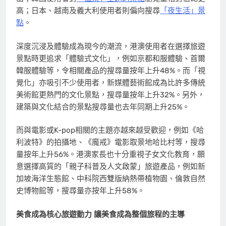
高；日本、越南及義大利使用者則偏向搜尋
「夜生活」景
點
。
深度沉浸及體驗成為現今的潮流，港澳使用者在選擇旅遊
景點時更追求「體驗式文化」，例如京都和服體驗、首爾
韓服體驗等，令相關產品的搜尋量按年上升48%。而「視
覺化」亦吸引不少使用者，新媒體藝術館成為比許多傳統
美術館更熱門的文化景點，搜尋量按年上升32%。另外，
建築與文化結合的景點搜尋量也去年同期上升25%。
而與電影或K-pop相關的主題亦越來越受歡迎，例如《哈
利波特》的拍攝地、《魔戒》電影取景地哈比村等，搜尋
量按年上升56%。港澳家長也十分重視子女文化教育，願
意選擇高質的「親子科普及人文啟蒙」旅遊產品，例如新
加坡海洋生態館、中科院西雙版納熱帶植物園、倫敦自然
史博物館等，搜尋量亦按年上升58%。
美食成為核心旅遊動力
讓美食成為整個旅程的主導