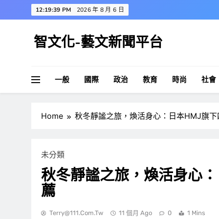
Skip
12:19:40 PM
2026 年 8 月 6 日
to
content
智文化-藝文新聞平台
一般
國際
政治
教育
時尚
社會
Home
秋冬靜謐之旅，煥活身心：日本HMJ旗
未分類
秋冬靜謐之旅，煥活身心：
薦
Terry@111.com.tw
11 個月 Ago
0
1 Mins