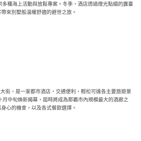
供多種海上活動與放鬆專案。冬季，酒店透過燈光點綴的露臺
客帶來別墅般溫暖舒適的避世之旅。
通大街，是一家都市酒店，交通便利，輕松可達各主要旅遊景
十月中旬煥新揭幕，屆時將成為那霸市內規模最大的酒廊之
鬆身心的機會，以及各式餐飲選擇。