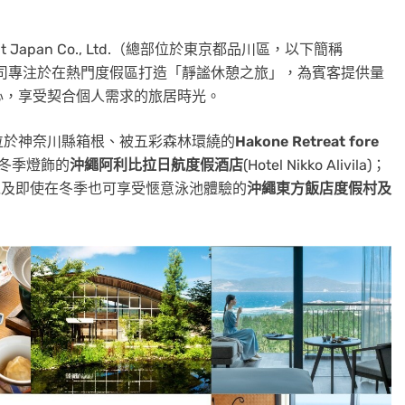
ment Japan Co., Ltd.（總部位於東京都品川區，以下簡稱
公司專注於在熱門度假區打造「靜謐休憩之旅」，為賓客提供量
心，享受契合個人需求的旅居時光。
位於神奈川縣箱根、被五彩森林環繞的
Hakone Retreat fore
冬季燈飾的
沖繩阿利比拉日航度假酒店
(Hotel Nikko Alivila)；
以及即使在冬季也可享受愜意泳池體驗的
沖繩東方飯店度假村及