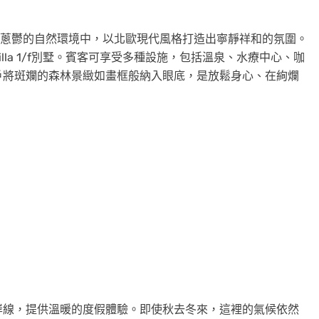
蔥鬱的自然環境中，以北歐現代風格打造出寧靜祥和的氛圍。
illa 1/f別墅。賓客可享受多種設施，包括溫泉、水療中心、咖
戶將斑斕的森林景緻如畫框般納入眼底，是放鬆身心、在絢爛
岸線，提供溫暖的度假體驗。即使秋去冬來，這裡的氣候依然