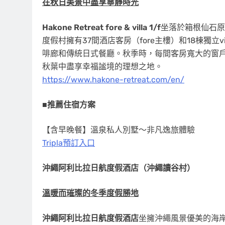
在秋日美景中盡享寧靜時光
Hakone Retreat fore & villa 1/f
坐落於箱根仙石原
度假村擁有37間酒店客房（fore主樓）和18棟獨立v
啡廊和傳統日式餐廳。秋季時，每間客房寬大的窗
秋葉中盡享幸福謐境的理想之地。
https://www.hakone-retreat.com/en/
■
推薦住宿方案
【含早晚餐】溫泉私人別墅～非凡逸旅體驗
Tripla預訂入口
沖繩阿利比拉日航度假酒店（沖繩讀谷村）
溫暖而璀璨的冬季度假勝地
沖繩阿利比拉日航度假酒店
坐擁沖繩風景優美的海