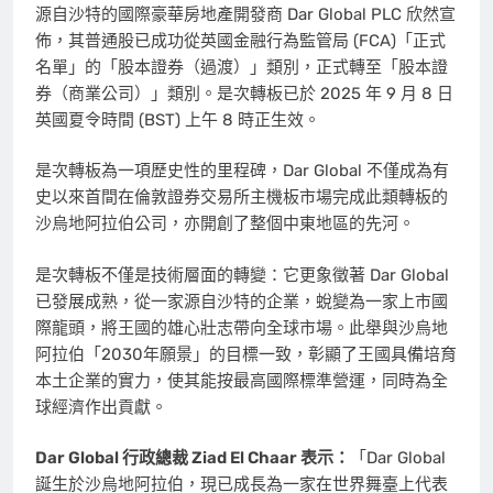
源自沙特的國際豪華房地產開發商 Dar Global PLC 欣然宣
佈，其普通股已成功從英國金融行為監管局 (FCA)「正式
名單」的「股本證券（過渡）」類別，正式轉至「股本證
券（商業公司）」類別。是次轉板已於 2025 年 9 月 8 日
英國夏令時間 (BST) 上午 8 時正生效。
是次轉板為一項歷史性的里程碑，Dar Global 不僅成為有
史以來首間在倫敦證券交易所主機板市場完成此類轉板的
沙烏地阿拉伯公司，亦開創了整個中東地區的先河。
是次轉板不僅是技術層面的轉變：它更象徵著 Dar Global
已發展成熟，從一家源自沙特的企業，蛻變為一家上市國
際龍頭，將王國的雄心壯志帶向全球市場。此舉與沙烏地
阿拉伯「2030年願景」的目標一致，彰顯了王國具備培育
本土企業的實力，使其能按最高國際標準營運，同時為全
球經濟作出貢獻。
Dar Global
行政總裁
Ziad El Chaar
表示：
「Dar Global
誕生於沙烏地阿拉伯，現已成長為一家在世界舞臺上代表