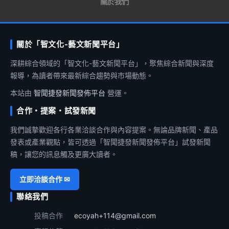
關於我們
關於「智文化-藝文新聞平台」
深耕綜合領域的「智文化-藝文新聞平台」，聚焦綜合新聞與深度
報導，為讀者帶來最新綜合趨勢與市場動態。
本站由
智聞捷發新聞發佈平台
營運。
合作・提案・試發新聞
我們誠摯歡迎各行各業洽談合作與內容提案。無論品牌新聞、產品
發表或產業觀點，皆可透過「智聞捷發新聞發佈平台」試發新聞
稿，讓您的訊息觸及更廣大讀者。
立即洽談合作 ✉
聯絡我們
投稿合作
ecoyah+114@gmail.com