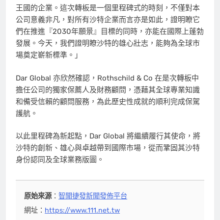
王國的企業。這次轉板是一個里程碑式的時刻，不僅對本
公司意義非凡，對所有沙特企業而言亦是如此，證明瞭它
們在推進『2030年願景』目標的同時，亦能在國際上蓬勃
發展。今天，我們證明瞭沙特的雄心壯志，能夠為全球市
場奠定嶄新標準。」
Dar Global 亦欣然確認，Rothschild & Co 在是次轉板中
擔任公司的獨家保薦人及財務顧問，憑藉其全球專業知識
和備受信賴的顧問服務，為此歷史性成就的順利完成保駕
護航。
以此里程碑為新起點，Dar Global 將繼續履行其使命，將
沙特的創新、雄心與卓越帶到國際市場，從而鞏固其沙特
身份認同及全球業務版圖。
原始來源
：
智聞捷發新聞發佈平台
網址：
https://www.111.net.tw