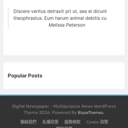
Discere veritus detraxit pri ut, sea ei dicunt
theophrastus. Eum harum animal debitis cu
Melissa Peterson
Popular Posts
Digital Newspaper - Multipurpose News WordPress
Theme 2026. Powered By
.
BlazeThemes
聯絡我們
私權政策
服務條款
Cookie 政策