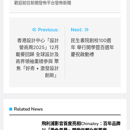
歡迎前往新聞發佈平台發佈新聞
文
Previous:
Next:
章
香港設計中心「設計
民生書院創校100週
營商周2025」12月
年 舉行開學暨百週年
導
載譽回歸 全球設計及
慶祝啟動禮
覽
商界領袖重磅參與 聚
焦「好奇 • 激發設計
創新」
Related News
飛利浦影音首度亮相ChinaJoy：百年品牌