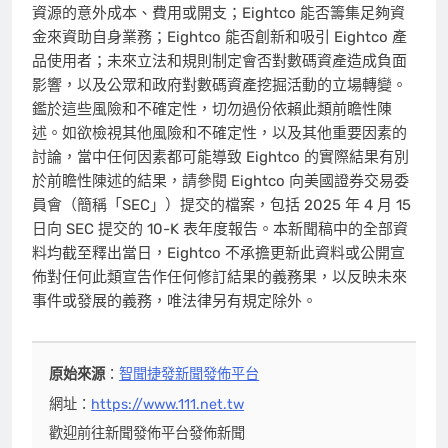
資源的意外成本、費用或開支；Eightco 能否籌集足夠資
金來資助自身業務；Eightco 能否創新和吸引 Eightco 產
品使用者；未來立法和規則制定會否對數碼資產造成負面
影響，以及公眾和政府對數碼資產挖掘活動的立場轉變。
鑑於這些風險和不確定性，切勿過份依賴此類前瞻性陳
述。如欲檢視其他風險和不確定性，以及其他重要因素的
討論，當中任何因素都可能導致 Eightco 的實際結果有別
於前瞻性陳述的結果，請參閱 Eightco 向美國證券交易委
員會（簡稱「SEC」）提交的檔案，包括 2025 年 4 月 15
日向 SEC 提交的 10-K 表年度報告。本新聞稿中的全部資
料均截至釋出當日，Eightco 不承擔更新此資料或公開宣
佈對任何此類宣告作任何修訂結果的義務果，以反映未來
事件或發展的義務，唯法律另有規定除外。
原始來源
：
智聞捷發新聞發佈平台
網址：
https://www.111.net.tw
歡迎前往新聞發佈平台發佈新聞