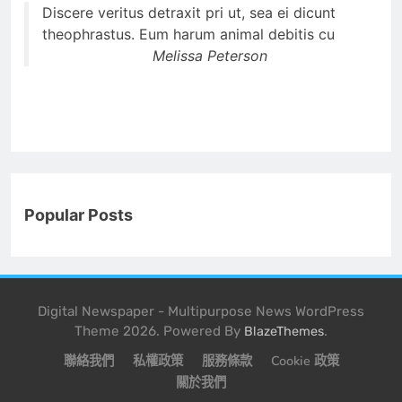
Discere veritus detraxit pri ut, sea ei dicunt
theophrastus. Eum harum animal debitis cu
Melissa Peterson
Popular Posts
Digital Newspaper - Multipurpose News WordPress
Theme 2026. Powered By
.
BlazeThemes
聯絡我們
私權政策
服務條款
Cookie 政策
關於我們