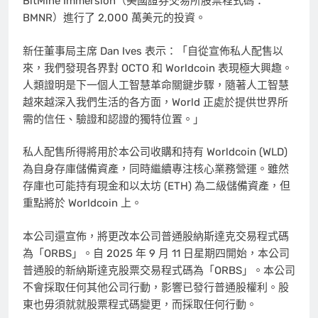
BitMine Immersion（美國證券交易所股票程式碼：
BMNR）進行了 2,000 萬美元的投資。
新任董事局主席
Dan Ives
表示：「自從宣佈私人配售以
來，我們發現各界對 OCTO 和 Worldcoin 表現極大興趣。
人類證明是下一個人工智慧革命關鍵步驟，隨著人工智慧
越來越深入我們生活的各方面，World 正處於提供世界所
需的信任、驗證和認證的獨特位置。」
私人配售所得將用於本公司收購和持有 Worldcoin (WLD)
為自身存庫儲備資產，同時繼續專注核心業務營運。雖然
存庫也可能持有現金和以太坊 (ETH) 為二級儲備資產，但
重點將於 Worldcoin 上。
本公司還宣佈，將更改本公司普通股納斯達克交易程式碼
為「ORBS」。自 2025 年 9 月 11 日星期四開始，本公司
普通股的新納斯達克股票交易程式碼為「ORBS」。本公司
不會採取任何其他公司行動，影響已發行普通股權利。股
東也毋須就就股票程式碼變更，而採取任何行動。