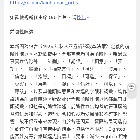
https://x.com/iamhuman_orbs
如欲檢視新任主席 Orb 圖片，請
按此
。
前瞻性陳述
本新聞稿包含《1995 年私人證券訴訟改革法案》定義的前
瞻性陳述。本新聞稿中，全部宣告均可為前瞻性，唯過去
事實宣告除外。「計劃」、「期望」、「願意」、「預
期」、「繼續」、「擴充套件」、「推進」、「發展」、
「信念」、「指導」、「目標」、「可能」、「保留」、
「專案」、「展望」、「擬」、「估計」、「可以」、
「應該」，以及其他類似意思和表達的字眼和詞彙，均作
識別為前瞻性陳述。雖然並非全部前瞻性陳述均都載有此
類詞彙，但也是前瞻性陳述。前瞻性宣告均基於管理層的
當時信念和假設，這些信念和假設均受風險和不確定性影
響，故不保證未來表現。由於各種因素，實際結果可能有
別於任何前瞻性宣告中的結果，包括但不限於：Eightco
能否維持符合納斯達克持續上市要求；減少 Eightco 資本