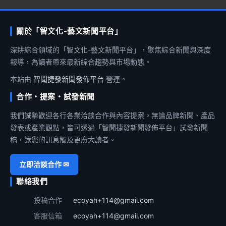
關於「智文化-藝文新聞平台」
深耕綜合領域的「智文化-藝文新聞平台」，聚焦綜合新聞與深度
報導，為讀者帶來最新綜合趨勢與市場動態。
本站由
智聞捷發新聞發佈平台
營運。
合作・提案・試發新聞
我們誠摯歡迎各行各業洽談合作與內容提案。無論品牌新聞、產品
發表或產業觀點，皆可透過「智聞捷發新聞發佈平台」試發新聞
稿，讓您的訊息觸及更廣大讀者。
立即洽談合作 ✉
聯絡我們
投稿合作
ecoyah+114@gmail.com
客服信箱
ecoyah+114@gmail.com