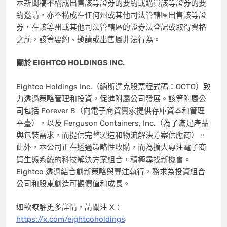
本新聞稿不構成出售該等證券的要約或購買該等證券的要
約邀請，亦不構成在任何州或其他司法管轄區出售該等證
券，在該等州或其他司法管轄區的證券法登記或取得資格
之前，該等要約、邀請或出售屬非法行為。
關於 EIGHTCO HOLDINGS INC.
Eightco Holdings Inc.（納斯達克股票程式碼：OCTO）致
力透過策略管理和投資，促進附屬公司發展。該等附屬公
司包括 Forever 8（向電子商貿賣家提供存庫資本和管理
平臺），以及 Ferguson Containers, Inc.（為了滿足產品
與包裝需求，而提供完整製造和物流解決方案供應商）。
此外，本公司正在透過策略性收購，而為擴大專注電子商
貿生態系統的科技解決方案組合，積極尋找新機會。
Eightco 透過結合創新策略與專注執行，務求為投資組合
公司和股東創造可觀價值和成長。
如欲瞭解更多詳情，請關注 X：
https://x.com/eightcoholdings