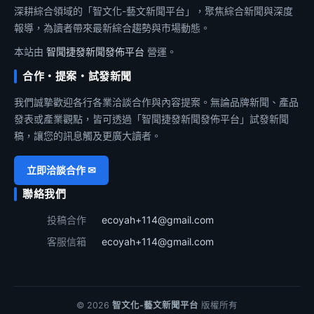
深耕綜合領域的「智文化-藝文新聞平台」，聚焦綜合新聞與深度
報導，為讀者帶來最新綜合趨勢與市場動態。
本站由
智聞捷發新聞發佈平台
營運。
合作・提案・試發新聞
我們誠摯歡迎各行各業洽談合作與內容提案。無論品牌新聞、產品
發表或產業觀點，皆可透過「智聞捷發新聞發佈平台」試發新聞
稿，讓您的訊息觸及更廣大讀者。
立即洽談合作 ✉
聯絡我們
投稿合作
ecoyah+114@gmail.com
客服信箱
ecoyah+114@gmail.com
© 2026
智文化-藝文新聞平台
版權所有