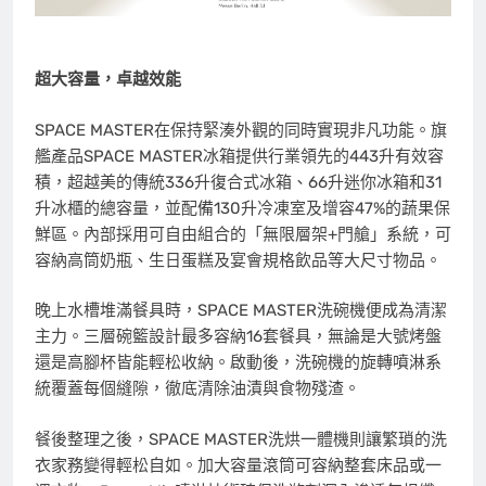
超大容量，卓越效能
SPACE MASTER在保持緊湊外觀的同時實現非凡功能。旗
艦產品SPACE MASTER冰箱提供行業領先的443升有效容
積，超越美的傳統336升復合式冰箱、66升迷你冰箱和31
升冰櫃的總容量，並配備130升冷凍室及增容47%的蔬果保
鮮區。內部採用可自由組合的「無限層架+門艙」系統，可
容納高筒奶瓶、生日蛋糕及宴會規格飲品等大尺寸物品。
晚上水槽堆滿餐具時，SPACE MASTER洗碗機便成為清潔
主力。三層碗籃設計最多容納16套餐具，無論是大號烤盤
還是高腳杯皆能輕松收納。啟動後，洗碗機的旋轉噴淋系
統覆蓋每個縫隙，徹底清除油漬與食物殘渣。
餐後整理之後，SPACE MASTER洗烘一體機則讓繁瑣的洗
衣家務變得輕松自如。加大容量滾筒可容納整套床品或一