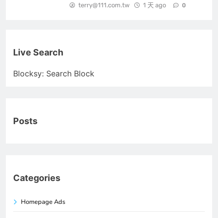
terry@111.com.tw
1 天 ago
0
Live Search
Blocksy: Search Block
Posts
Categories
Homepage Ads