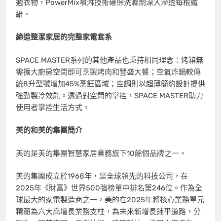
週衣物，PowerMix噴淋技術確保洗滌劑深入滲透每根纖
維。
締造整潔家居的完整家電套系
SPACE MASTER系列的其他產品也秉持相同理念：烤箱無
需擴大廚房空間即可烹製烤肉和豐盛大餐；空氣炸鍋較傳
統8升型號增加45%烹飪區域；空調則以超薄簡約設計提供
強勁製冷效能。透過對空間的掌控，SPACE MASTER助力
使用者掌控生活方式。
美的和美的集團簡介
美的是美的集團智慧家居業務旗下10餘個品牌之一。
美的集團成立於1968年，是全球領先的科技公司，在
2025年《財富》世界500強榜單中排名第246位。作為全
球最大的家電製造商之一，美的在2025年將核心業務單元
精簡為六大高增長業務支柱，為未來新增長鋪平道路，分