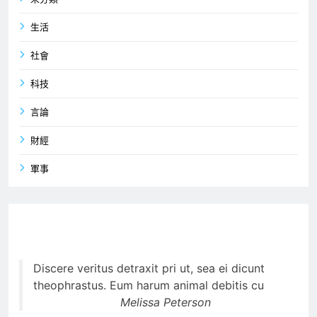
生活
社會
科技
言論
財經
軍事
Discere veritus detraxit pri ut, sea ei dicunt
theophrastus. Eum harum animal debitis cu
Melissa Peterson