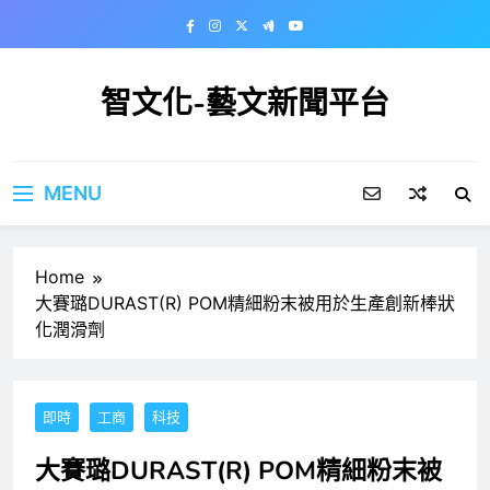
Skip
to
content
智文化-藝文新聞平台
MENU
Home
大賽璐DURAST(R) POM精細粉末被用於生產創新棒狀
化潤滑劑
即時
工商
科技
大賽璐DURAST(R) POM精細粉末被