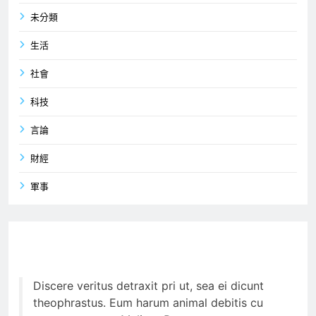
未分類
生活
社會
科技
言論
財經
軍事
Discere veritus detraxit pri ut, sea ei dicunt
theophrastus. Eum harum animal debitis cu