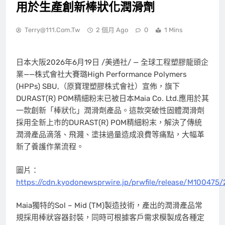
用於生產創新棒狀化潤滑劑
Terry@111.com.tw
2 個月 Ago
0
1 Mins
日本大阪
2026年6月19日
/美通社/ — 全球工程塑膠龍頭企
業——株式會社大賽璐High Performance
Polymers
(HPPs) SBU,（原寶理塑膠株式會社）
宣佈，旗下
DURAST(R) POM精細粉末已被日本Maia Co. Ltd.應用於其
一款創新「棒狀化」潤滑劑產品。這款突破性固體潤滑劑
採用全新上市的DURAST(R) POM精細粉末，解決了傳統
潤滑產品滴落、飛濺、塗抹過量造成浪費等痛點，大幅革
新了養護作業流程。
圖片：
https://cdn.kyodonewsprwire.jp/prwfile/release/M1004
Maia獨特的Sol – Mid (TM)製造技術，產出的潤滑產品常
規採用棒狀容器封裝，同時可根據客戶需求模製成各種定