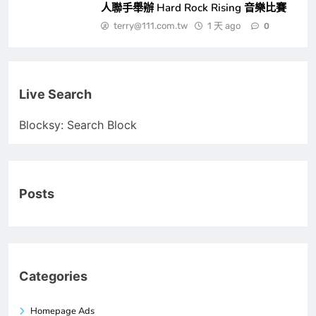
人聯手舉辦 Hard Rock Rising 音樂比賽
terry@111.com.tw
1 天 ago
0
Live Search
Blocksy: Search Block
Posts
Categories
Homepage Ads