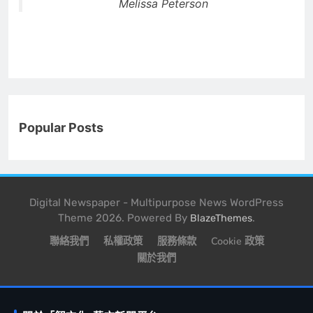
Melissa Peterson
Popular Posts
Digital Newspaper - Multipurpose News WordPress
Theme 2026. Powered By
.
BlazeThemes
聯絡我們
私權政策
服務條款
Cookie 政策
關於我們