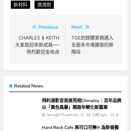
新材料
潤滑劑
文
Previous:
Next:
章
CHARLES & KEITH
TGE的媒體業務邁入
大家庭迎來新成員—-
全面多市場擴張的新
導
熱烈歡迎金裕貞
階段
覽
Related News
飛利浦影音首度亮相ChinaJoy：百年品牌
以「黃色風暴」開啟年輕化新篇章
terry@111.com.tw
22 小時 ago
0
Hard Rock Cafe 與可口可樂® 為新晉藝