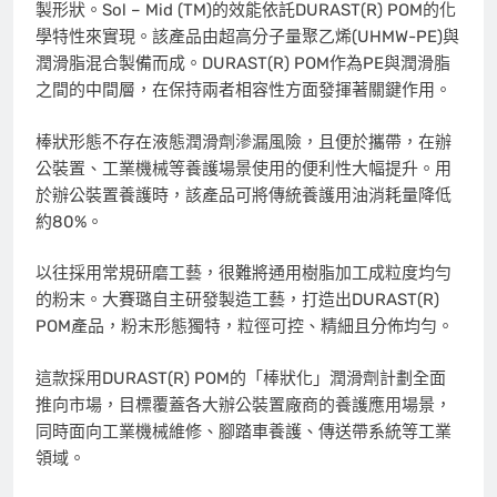
製形狀。Sol – Mid (TM)的效能依託DURAST(R) POM的化
學特性來實現。該產品由超高分子量聚乙烯(UHMW-PE)與
潤滑脂混合製備而成。DURAST(R) POM作為PE與潤滑脂
之間的中間層，在保持兩者相容性方面發揮著關鍵作用。
棒狀形態不存在液態潤滑劑滲漏風險，且便於攜帶，在辦
公裝置、工業機械等養護場景使用的便利性大幅提升。用
於辦公裝置養護時，該產品可將傳統養護用油消耗量降低
約80%。
以往採用常規研磨工藝，很難將通用樹脂加工成粒度均勻
的粉末。大賽璐自主研發製造工藝，打造出DURAST(R)
POM產品，粉末形態獨特，粒徑可控、精細且分佈均勻。
這款採用DURAST(R) POM的「棒狀化」潤滑劑計劃全面
推向市場，目標覆蓋各大辦公裝置廠商的養護應用場景，
同時面向工業機械維修、腳踏車養護、傳送帶系統等工業
領域。