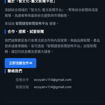
關於「智文化-藝文新聞平台」
深耕綜合領域的「智文化-藝文新聞平台」，聚焦綜合新聞與深度
報導，為讀者帶來最新綜合趨勢與市場動態。
本站由
智聞捷發新聞發佈平台
營運。
合作・提案・試發新聞
我們誠摯歡迎各行各業洽談合作與內容提案。無論品牌新聞、產品
發表或產業觀點，皆可透過「智聞捷發新聞發佈平台」試發新聞
稿，讓您的訊息觸及更廣大讀者。
立即洽談合作 ✉
聯絡我們
投稿合作
ecoyah+114@gmail.com
客服信箱
ecoyah+114@gmail.com