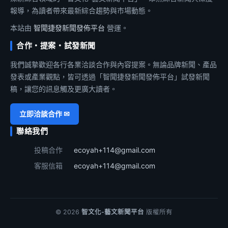
報導，為讀者帶來最新綜合趨勢與市場動態。
本站由
智聞捷發新聞發佈平台
營運。
合作・提案・試發新聞
我們誠摯歡迎各行各業洽談合作與內容提案。無論品牌新聞、產品
發表或產業觀點，皆可透過「智聞捷發新聞發佈平台」試發新聞
稿，讓您的訊息觸及更廣大讀者。
立即洽談合作 ✉
聯絡我們
投稿合作
ecoyah+114@gmail.com
客服信箱
ecoyah+114@gmail.com
© 2026
智文化-藝文新聞平台
版權所有