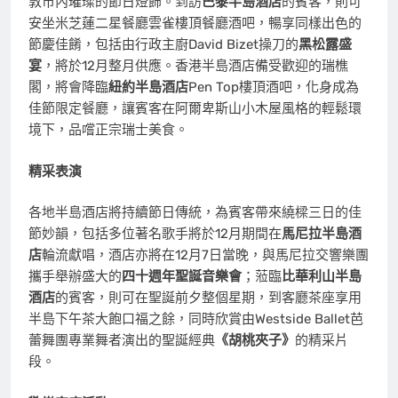
敦巿內璀璨的節日燈飾。到訪
巴黎半島酒店
的賓客，則可
安坐米芝蓮二星餐廳雲雀樓頂餐廳酒吧，暢享同樣出色的
節慶佳餚，包括由行政主廚David Bizet操刀的
黑松露盛
宴
，將於12月整月供應。香港半島酒店備受歡迎的瑞樵
閣，將會降臨
紐約半島酒店
Pen Top樓頂酒吧，化身成為
佳節限定餐廳，讓賓客在阿爾卑斯山小木屋風格的輕鬆環
境下，品嚐正宗瑞士美食。
精采表演
各地半島酒店將持續節日傳統，為賓客帶來繞樑三日的佳
節妙韻，包括多位著名歌手將於12月期間在
馬尼拉半島酒
店
輪流獻唱，酒店亦將在12月7日當晚，與馬尼拉交響樂團
攜手舉辦盛大的
四十週年聖誕音樂會
；蒞臨
比華利山半島
酒店
的賓客，則可在聖誕前夕整個星期，到客廳茶座享用
半島下午茶大飽口福之餘，同時欣賞由Westside Ballet芭
蕾舞團專業舞者演出的聖誕經典
《胡桃夾子》
的精采片
段。