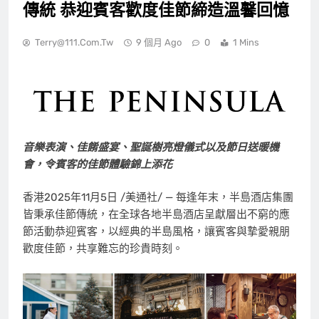
傳統 恭迎賓客歡度佳節締造溫馨回憶
Terry@111.com.tw
9 個月 Ago
0
1 Mins
音樂表演、佳餚盛宴、聖誕樹亮燈儀式以及節日送暖機
會，令賓客的佳節體驗錦上添花
香港
2025年11月5日
/美通社/ — 每逢年末，半島酒店集團
皆秉承佳節傳統，在全球各地半島酒店呈獻層出不窮的應
節活動恭迎賓客，以經典的半島風格，讓賓客與摯愛親朋
歡度佳節，共享難忘的珍貴時刻。