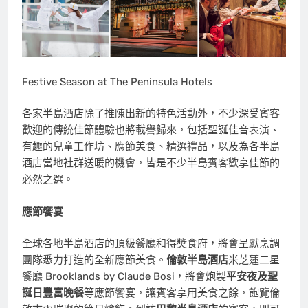
Festive Season at The Peninsula Hotels
各家半島酒店除了推陳出新的特色活動外，不少深受賓客
歡迎的傳統佳節體驗也將載譽歸來，包括聖誕佳音表演、
有趣的兒童工作坊、應節美食、精選禮品，以及為各半島
酒店當地社群送暖的機會，皆是不少半島賓客歡享佳節的
必然之選。
應節饗宴
全球各地半島酒店的頂級餐廳和得奬食府，將會呈獻烹調
團隊悉力打造的全新應節美食。
倫敦半島酒店
米芝蓮二星
餐廳 Brooklands by Claude Bosi，將會炮製
平安夜及聖
誕日豐富晚餐
等應節饗宴，讓賓客享用美食之餘，飽覽倫