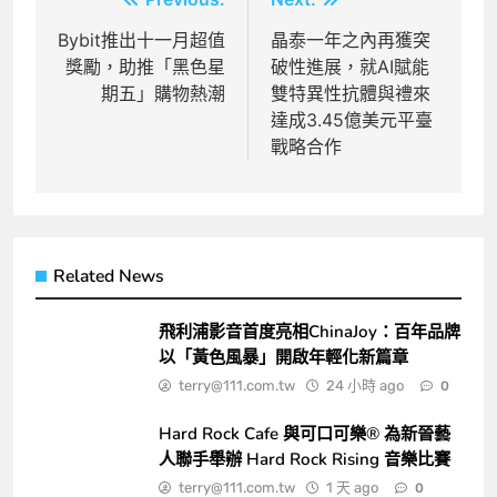
文
章
Bybit推出十一月超值
晶泰一年之內再獲突
獎勵，助推「黑色星
破性進展，就AI賦能
導
期五」購物熱潮
雙特異性抗體與禮來
覽
達成3.45億美元平臺
戰略合作
Related News
飛利浦影音首度亮相ChinaJoy：百年品牌
以「黃色風暴」開啟年輕化新篇章
terry@111.com.tw
24 小時 ago
0
Hard Rock Cafe 與可口可樂® 為新晉藝
人聯手舉辦 Hard Rock Rising 音樂比賽
terry@111.com.tw
1 天 ago
0