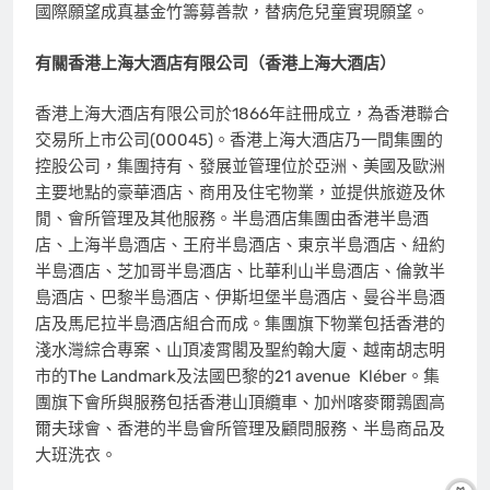
國際願望成真基金竹籌募善款，替病危兒童實現願望。
有關香港上海大酒店有限公司（香港上海大酒店）
香港上海大酒店有限公司於1866年註冊成立，為香港聯合
交易所上市公司(00045)。香港上海大酒店乃一間集團的
控股公司，集團持有、發展並管理位於亞洲、美國及歐洲
主要地點的豪華酒店、商用及住宅物業，並提供旅遊及休
閒、會所管理及其他服務。半島酒店集團由香港半島酒
店、上海半島酒店、王府半島酒店、東京半島酒店、紐約
半島酒店、芝加哥半島酒店、比華利山半島酒店、倫敦半
島酒店、巴黎半島酒店、伊斯坦堡半島酒店、曼谷半島酒
店及馬尼拉半島酒店組合而成。集團旗下物業包括香港的
淺水灣綜合專案、山頂凌霄閣及聖約翰大廈、越南胡志明
市的The Landmark及法國巴黎的21 avenue Kléber。集
團旗下會所與服務包括香港山頂纜車、加州喀麥爾鶉園高
爾夫球會、香港的半島會所管理及顧問服務、半島商品及
大班洗衣。