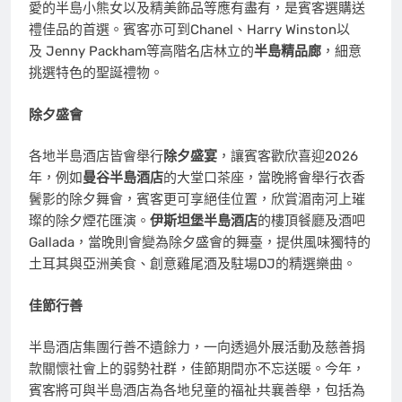
愛的半島小熊女以及精美飾品等應有盡有，是賓客選購送
禮佳品的首選。賓客亦可到Chanel、Harry Winston以
及 Jenny Packham等高階名店林立的
半島精品廊
，細意
挑選特色的聖誕禮物。
除夕盛會
各地半島酒店皆會舉行
除夕盛宴
，讓賓客歡欣喜迎2026
年，例如
曼谷半島酒店
的大堂口茶座，當晚將會舉行衣香
鬢影的除夕舞會，賓客更可享絕佳位置，欣賞湄南河上璀
璨的除夕煙花匯演。
伊斯坦堡半島酒店
的樓頂餐廳及酒吧
Gallada，當晚則會變為除夕盛會的舞臺，提供風味獨特的
土耳其與亞洲美食、創意雞尾酒及駐場DJ的精選樂曲。
佳節行善
半島酒店集團行善不遺餘力，一向透過外展活動及慈善捐
款關懷社會上的弱勢社群，佳節期間亦不忘送暖。今年，
賓客將可與半島酒店為各地兒童的福祉共襄善舉，包括為