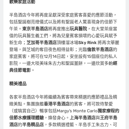
歡樂家庭活動
半島酒店今年將再度呈獻深受家庭賓客喜愛的應節活動，
包括聖誕樹亮燈儀式以及將有聖誕老人驚喜現身的佳節下
午茶。
東京半島酒店
將再度推出
玩具醫院
，在大堂茶座當
值的玩具醫生義工們，將為兒童賓客損壞的心愛玩具賦予
新生命；
芝加哥半島酒店
頂樓溜冰場
Sky Rink
將再次華麗
登場，與芝城的奪目夜色相得益彰；光臨
倫敦半島酒店
的
家庭賓客，將可在12月14日起，安坐設有15個座位的私人
影院，一邊大啖美味朱古力和聖誕薑餅，一邊欣賞多齣
經
典佳節電影
。
精美禮品
各家半島酒店今年將繼續為賓客帶來精選的應節禮品及精
緻美點。集團旗艦
香港半島酒店
的賓客，將可款待摯愛
（或犒賞自己）暢享包括Margy’s
Monte Carlo
獨家療程的
佳節水療護理體驗
，煥發身心。
上海半島酒店
與
王府半島
酒店
的
半島精品店
，多款精選禮籃、半島手工朱古力、可