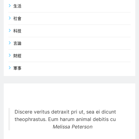
生活
社會
科技
言論
財經
軍事
Discere veritus detraxit pri ut, sea ei dicunt
theophrastus. Eum harum animal debitis cu
Melissa Peterson