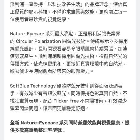
飛利浦一直秉持「以科技改善生活」的品牌理念，深信真
正優質的顯示科技，不僅追求畫質與效能，更應關注每一
位使用者最珍貴的視覺健康。
Nature-Eyecare 系列最大亮點，正是飛利浦領先業界
的 Circular Polarization 圓偏光技術。傳統顯示器多採用
線偏光設計，長時間觀看容易令眼睛肌肉持續緊張，加速
疲勞感產生。飛利浦創新採用圓偏光技術，模擬自然光的
傳播方式，使光線更柔和、更接近真實環境中的自然光，
顯著減少長時間觀看所帶來的眼部壓力。
SoftBlue Technology 硬體防藍光技術則從面板源頭著
手，有效減少有害短波藍光，同時保持色彩真實自然，不
犧牲畫質表現。配合 Flicker-free 不閃爍技術，有效減少
螢幕閃爍問題，讓畫面更加穩定舒適。
全新
Nature-Eyecare
系列同時兼顧效能與視覺健康，提
供多款高重新整理率型號：