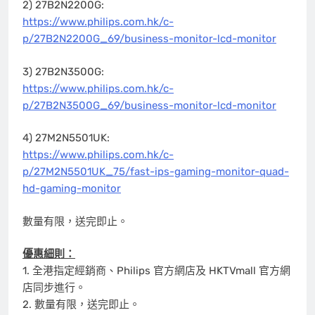
2) 27B2N2200G:
https://www.philips.com.hk/c-
p/27B2N2200G_69/business-monitor-lcd-monitor
3) 27B2N3500G:
https://www.philips.com.hk/c-
p/27B2N3500G_69/business-monitor-lcd-monitor
4) 27M2N5501UK:
https://www.philips.com.hk/c-
p/27M2N5501UK_75/fast-ips-gaming-monitor-quad-
hd-gaming-monitor
數量有限，送完即止。
優惠細則：
1. 全港指定經銷商、Philips 官方網店及 HKTVmall 官方網
店同步進行。
2. 數量有限，送完即止。