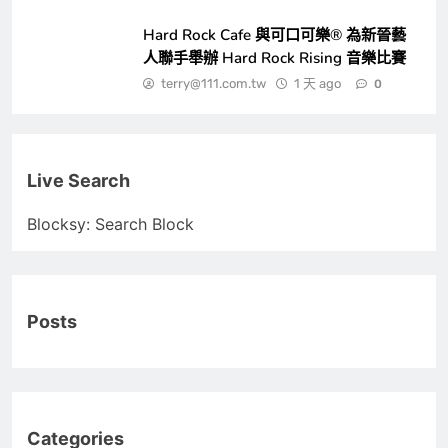
Hard Rock Cafe 與可口可樂® 為新晉藝
人聯手舉辦 Hard Rock Rising 音樂比賽
terry@111.com.tw
1 天 ago
0
Live Search
Blocksy: Search Block
Posts
Categories