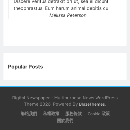
Discere veritus detraxit pri ut, sea ei dicunt
theophrastus. Eum harum animal debitis cu
Melissa Peterson
Popular Posts
Digital Newspaper - Multipurpose News WordPress
Theme 2026. Powered By
.
BlazeThemes
聯絡我們
私權政策
服務條款
Cookie 政策
關於我們