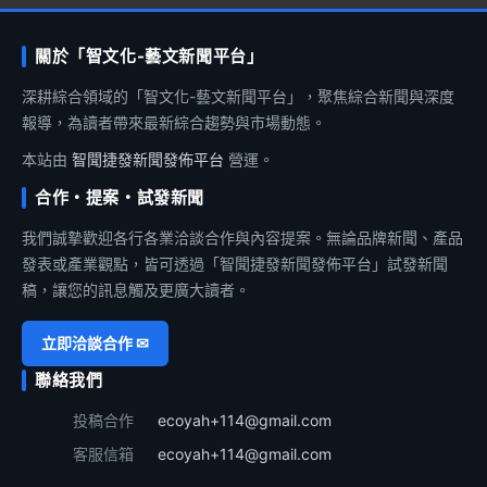
關於「智文化-藝文新聞平台」
深耕綜合領域的「智文化-藝文新聞平台」，聚焦綜合新聞與深度
報導，為讀者帶來最新綜合趨勢與市場動態。
本站由
智聞捷發新聞發佈平台
營運。
合作・提案・試發新聞
我們誠摯歡迎各行各業洽談合作與內容提案。無論品牌新聞、產品
發表或產業觀點，皆可透過「智聞捷發新聞發佈平台」試發新聞
稿，讓您的訊息觸及更廣大讀者。
立即洽談合作 ✉
聯絡我們
投稿合作
ecoyah+114@gmail.com
客服信箱
ecoyah+114@gmail.com