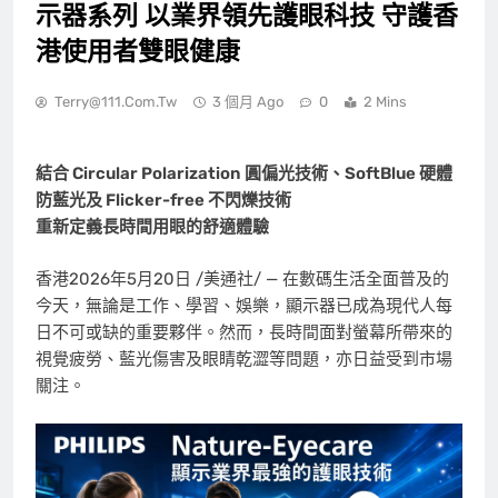
示器系列 以業界領先護眼科技 守護香
港使用者雙眼健康
Terry@111.com.tw
3 個月 Ago
0
2 Mins
結合
Circular Polarization
圓偏光技術、
SoftBlue
硬體
防藍光及
Flicker-free
不閃
爍
技術
重新定義長時間用眼的舒適體驗
香港
2026年5月20日
/美通社/ — 在數碼生活全面普及的
今天，無論是工作、學習、娛樂，顯示器已成為現代人每
日不可或缺的重要夥伴。然而，長時間面對螢幕所帶來的
視覺疲勞、藍光傷害及眼睛乾澀等問題，亦日益受到市場
關注。