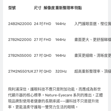
型號
尺寸
解像度
重新整理率
特點
24B2N2200G
24 吋
FHD
144Hz
入門護眼首選、慳位
27B2N2200G
27 吋
FHD
144Hz
畫面更大、更舒服睇
27B2N3500G
27 吋
QHD
144Hz
畫質更細緻、清晰度
27M2N5501UK
27 吋
QHD
320Hz
超高重新整理率、頂
飛利浦深信，護眼科技不應只是附加功能，而應成為新世
代顯示器的核心標準。Nature-Eyecare 系列的推出，正體
現品牌對使用者健康的長期承諾——讓科技不只是提升效
率，更能溫柔守護每一雙努力生活的眼睛。