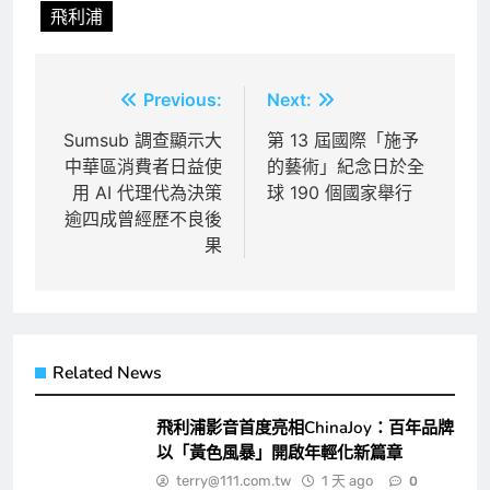
飛利浦
文
Previous:
Next:
章
Sumsub 調查顯示大
第 13 屆國際「施予
中華區消費者日益使
的藝術」紀念日於全
導
用 AI 代理代為決策
球 190 個國家舉行
覽
逾四成曾經歷不良後
果
Related News
飛利浦影音首度亮相ChinaJoy：百年品牌
以「黃色風暴」開啟年輕化新篇章
terry@111.com.tw
1 天 ago
0