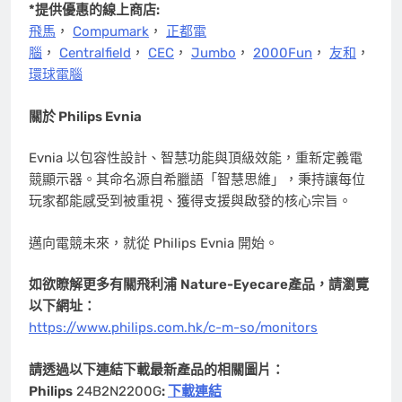
*
提供優惠的線上商店
:
飛馬
，
Compumark
，
正都電
腦
，
Centralfield
，
CEC
，
Jumbo
，
2000Fun
，
友和
，
環球電腦
關於
Philips Evnia
Evnia 以包容性設計、智慧功能與頂級效能，重新定義電
競顯示器。其命名源自希臘語「智慧思維」，秉持讓每位
玩家都能感受到被重視、獲得支援與啟發的核心宗旨。
邁向電競未來，就從 Philips Evnia 開始。
如欲瞭解更多有關飛利浦
Nature-Eyecare
產品，請瀏覽
以下網址
：
https://www.philips.com.hk/c-m-so/monitors
請透過以下連結下載最新產品的相關圖片
：
Philips
24B2N2200G
:
下載連結