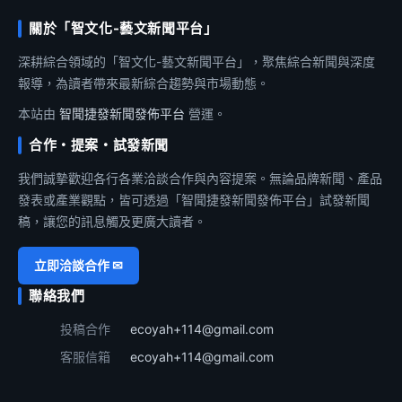
關於「智文化-藝文新聞平台」
深耕綜合領域的「智文化-藝文新聞平台」，聚焦綜合新聞與深度
報導，為讀者帶來最新綜合趨勢與市場動態。
本站由
智聞捷發新聞發佈平台
營運。
合作・提案・試發新聞
我們誠摯歡迎各行各業洽談合作與內容提案。無論品牌新聞、產品
發表或產業觀點，皆可透過「智聞捷發新聞發佈平台」試發新聞
稿，讓您的訊息觸及更廣大讀者。
立即洽談合作 ✉
聯絡我們
投稿合作
ecoyah+114@gmail.com
客服信箱
ecoyah+114@gmail.com