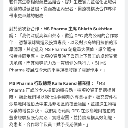
套件其生物相似藥產品組合、提升生產實力並強化區域供
應鏈的穩健基礎，從而為區內患者、醫療機構及合作夥伴
帶來更卓越的服務。
對於這次新合作，
MS Pharma 主席 Ghiath Sukhtian
說
：
「我們深感高興和榮幸，歡迎 OFC 成為公司的合作夥
伴。 憑藉環球營運及投資專長，以及對沙烏地阿拉伯的深
厚淵源，其定能為 MS Pharma 創造重大價值，讓全體持
份者共同受惠。 此項投資反映了公司上下員工的卓越質素
與承諾，而其領導能力及一貫穩健的執行力，對 MS
Pharma 發展成今天的平臺規模發揮了關鍵作用。」
MS Pharma 行政總裁 Kalle Kaend 補充道
：「MS
Pharma 正處於令人振奮的轉捩點，這項投資正是適逢其
時。 藉此我們得以深化生物製劑的專業技術，擴充套件在
沙烏地阿拉伯及中東北非地區的覆蓋範圍，並加速生物相
似藥的增長步伐。 我們期盼藉助 OFC 在沙烏地阿拉伯的
豐富經驗及既有網路，實踐宏圖，並持續建構高效組織，
為患者、合作夥伴及員工賦予長期價值。」