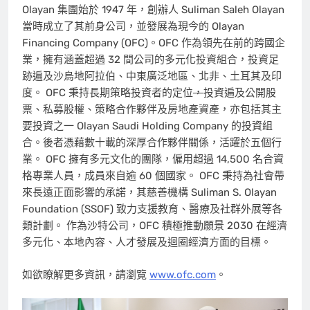
Olayan 集團始於 1947 年，創辦人 Suliman Saleh Olayan
當時成立了其前身公司，並發展為現今的 Olayan
Financing Company (OFC)。OFC 作為領先在前的跨國企
業，擁有涵蓋超過 32 間公司的多元化投資組合，投資足
跡遍及沙烏地阿拉伯、中東廣泛地區、北非、土耳其及印
度。 OFC 秉持長期策略投資者的定位
，
投資遍及公開股
票、私募股權、策略合作夥伴及房地產資產，亦包括其主
要投資之一 Olayan Saudi Holding Company 的投資組
合。後者憑藉數十載的深厚合作夥伴關係，活躍於五個行
業。 OFC 擁有多元文化的團隊，僱用超過 14,500 名合資
格專業人員，成員來自逾 60 個國家。 OFC 秉持為社會帶
來長遠正面影響的承諾，其慈善機構 Suliman S. Olayan
Foundation (SSOF) 致力支援教育、醫療及社群外展等各
類計劃。 作為沙特公司，OFC 積極推動願景 2030 在經濟
多元化、本地內容、人才發展及迴圈經濟方面的目標。
如欲瞭解更多資訊，請瀏覽
www.ofc.com
。