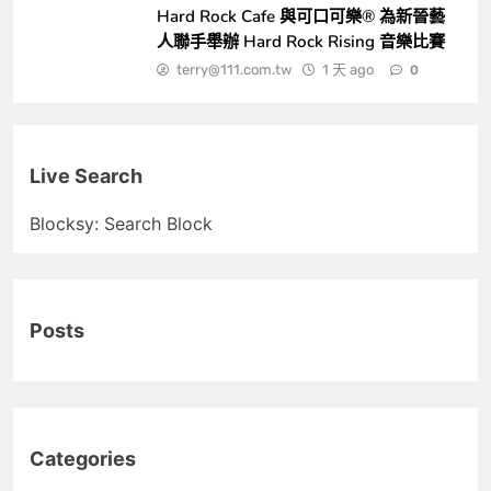
Hard Rock Cafe 與可口可樂® 為新晉藝
人聯手舉辦 Hard Rock Rising 音樂比賽
terry@111.com.tw
1 天 ago
0
Live Search
Blocksy: Search Block
Posts
Categories