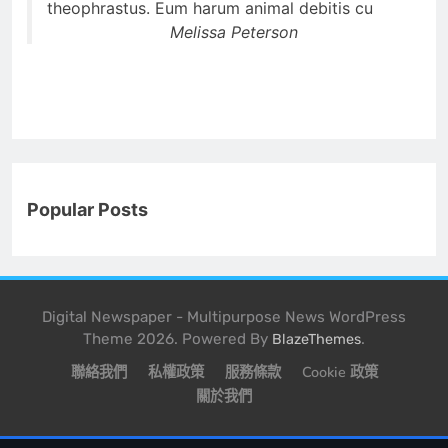
theophrastus. Eum harum animal debitis cu
Melissa Peterson
Popular Posts
Digital Newspaper - Multipurpose News WordPress
Theme 2026. Powered By
.
BlazeThemes
聯絡我們
私權政策
服務條款
Cookie 政策
關於我們