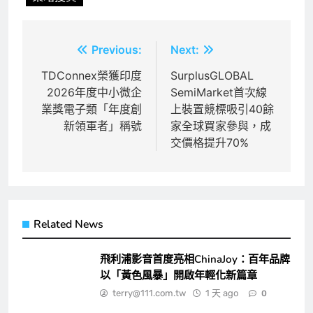
文
Previous:
Next:
章
TDConnex榮獲印度
SurplusGLOBAL
2026年度中小微企
SemiMarket首次線
導
業獎電子類「年度創
上裝置競標吸引40餘
覽
新領軍者」稱號
家全球買家參與，成
交價格提升70%
Related News
飛利浦影音首度亮相ChinaJoy：百年品牌
以「黃色風暴」開啟年輕化新篇章
terry@111.com.tw
1 天 ago
0