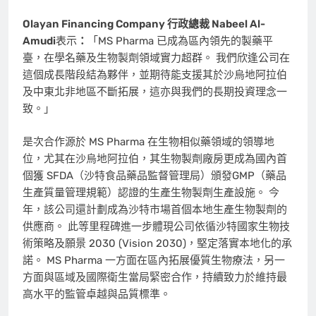
Olayan Financing Company 行政總裁 Nabeel Al-
Amudi
表示
：
「MS Pharma 已成為區內領先的製藥平
臺，在學名藥及生物製劑領域實力超群。 我們欣逢公司在
這個成長階段結為夥伴，並期待能支援其於沙烏地阿拉伯
及中東北非地區不斷拓展，這亦與我們的長期投資理念一
致。」
是次合作源於 MS Pharma 在生物相似藥領域的領導地
位，尤其在沙烏地阿拉伯，其生物製劑廠房更成為國內首
個獲 SFDA（沙特食品藥品監督管理局）頒發GMP（藥品
生產質量管理規範）認證的生產生物製劑生產設施。 今
年，該公司還計劃成為沙特市場首個本地生產生物製劑的
供應商。 此等里程碑進一步體現公司依循沙特國家生物技
術策略及願景 2030 (Vision 2030)，堅定落實本地化的承
諾。 MS Pharma 一方面在區內拓展優質生物療法，另一
方面與區域及國際衛生當局緊密合作，持續致力於維持最
高水平的監管卓越與品質標準。