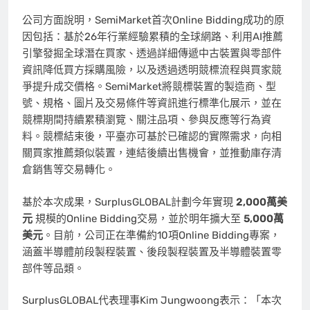
公司方面說明，SemiMarket首次Online Bidding成功的原
因包括：基於26年行業經驗累積的全球網路、利用AI推薦
引擎發掘全球潛在買家、透過詳細傳遞中古裝置與零部件
資訊降低買方採購風險，以及透過透明競標流程與買家競
爭提升成交價格。SemiMarket將競標裝置的製造商、型
號、規格、圖片及交易條件等資訊進行標準化展示，並在
競標期間持續累積瀏覽、關注品項、參與反應等行為資
料。競標結束後，平臺亦可基於已確認的實際需求，向相
關買家推薦類似裝置，連結後續出售機會，並推動庫存清
倉銷售等交易轉化。
基於本次成果，SurplusGLOBAL計劃今年實現
2,000萬美
元
規模的Online Bidding交易，並於明年擴大至
5,000萬
美元
。目前，公司正在準備約10項Online Bidding專案，
涵蓋半導體前段製程裝置、後段製程裝置及半導體裝置零
部件等品類。
SurplusGLOBAL代表理事Kim Jungwoong表示：「本次