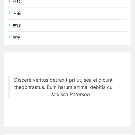
科技
言論
財經
軍事
Discere veritus detraxit pri ut, sea ei dicunt
theophrastus. Eum harum animal debitis cu
Melissa Peterson