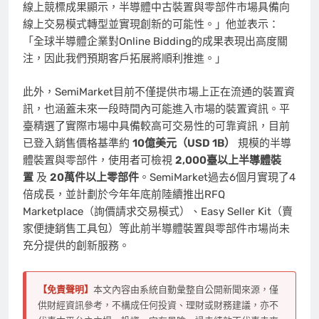
線上競標成果顯示，半導體中古裝置與零部件市場具備向
線上交易模式轉型並實現創新的可能性。」他並表示：
「全球半導體企業對Online Bidding的成果表現出高度關
注，因此我們預期客戶拓展將順利推進。」
此外，SemiMarket目前不僅提供市場上正在流通的裝置資
訊，也涵蓋未來一段時間內可能進入市場的裝置資訊。平
臺精選了實際市場中具備較高可交易性的可靠資訊，目前
已登入銷售價格基準約
10億美元（USD 1B）
規模的半導
體裝置與零部件，使用者可檢視
2,000臺以上半導體裝
置
及
20萬件以上零部件
。SemiMarket過去6個月實現了4
倍成長，並計劃於今年年底前陸續推出RFQ
Marketplace（詢價請求交易模式）、Easy Seller Kit（賣
家便捷銷售工具包）等此前半導體裝置與零部件市場尚未
充分提供的創新服務。
【免責聲明】
本文內容由系統自動彙整自公開新聞來源，僅
供財經資訊參考，不構成任何投資、理財或財務建議，亦不