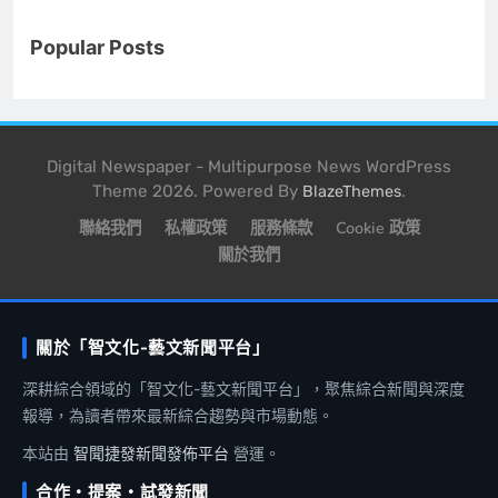
Popular Posts
Digital Newspaper - Multipurpose News WordPress
Theme 2026. Powered By
.
BlazeThemes
聯絡我們
私權政策
服務條款
Cookie 政策
關於我們
關於「智文化-藝文新聞平台」
深耕綜合領域的「智文化-藝文新聞平台」，聚焦綜合新聞與深度
報導，為讀者帶來最新綜合趨勢與市場動態。
本站由
智聞捷發新聞發佈平台
營運。
合作・提案・試發新聞