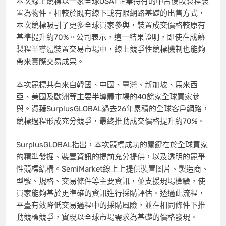
本次線上競標以一家全球OSAT企業持有的中古後段製程裝
置為物件。相較於既有線下或有限網路基礎的出售方式，
本次競標吸引了更多全球買家參與，裝置成交價格較原有
基準提升約70%。公司表示，這一結果證明，即使在成熟
製程半導體裝置交易市場中，線上競爭性競標機制也能夠
帶來實際交易成果。
本次競標共有來自韓國、中國、臺灣、新加坡、馬來西
亞、美國及歐洲等主要半導體市場的40餘家全球買家參
與。憑藉SurplusGLOBAL過去26年累積的全球客戶網路，
競標過程形成充分競爭，最終推動成交價格提升約70%。
SurplusGLOBAL指出，本次競標成功的關鍵在於全球買家
的精準發掘、裝置資訊的提前充分提供，以及透明的競爭
性競標結構。SemiMarket線上上提供裝置圖片、製造商、
型號、規格、交易條件等主要資訊，並支援現場檢驗，使
買家能夠基於更準確的資訊進行採購評估。透過此流程，
平臺有效降低交易過程中的採購風險，並在相同條件下推
動競標競爭，實現以全球市場需求為基礎的價格發現。