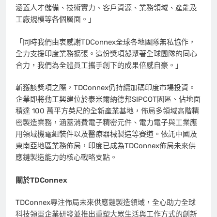
涵蓋人才儲備、技術實力、客戶資源、業務領域、產能及
工廠規模等各個層面。」
「同時我們由衷感謝TDConnex全球各地團隊無私協作，
全力支援印度業務擴張。這份獎項凝聚著全球團隊的同心
合力，我們為全體員工攜手創下的成果倍感自豪。」
斬獲該獎項之際，TDConnex仍持續加碼印度市場投資。
企業即將動工興建位於泰米爾納德邦SIPCOT園區、佔地面
積達 100 萬平方英尺的全新產業基地，佈局多領域高階精
密製造業務，涵蓋消費電子精密元件、電力電子與工業應
用領域機電組裝件以及醫療器械製造等賽道。依託中國及
東南亞地區業務佈局，印度已成為TDConnex佈局未來供
應鏈製造能力的核心戰略支點。
關於
TDConnex
TDConnex專注佈局未來供應鏈製造領域，全心助力全球
科技領軍企業研發並推出重塑大眾生活與工作方式的創新