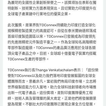
為嚴苛的全國性企業創新榮譽之一。該獎項旨在表彰在獨
特創新、技術實力方面表現突出，且切實助力印度提升在
全球電子產業鏈中行業地位的優質企業。
此次獲獎，是業界對TDConnex持續助力印度打造全球化
規模精密製造實力的高度認可。自從在泰米爾納德邦落成
首座印度製造園區以來，TDConnex已發展成為印度領先
的先進微精密元件製造平臺之一。作為全球知名高階精密
零部件製造龍頭，TDConnex的產品廣泛應用於全球各類
頂尖電子產品之中。目前，全球超十億臺電子裝置均搭載
TDConnex生產的零部件。
TDConnex執行長Thanga Venkatachalam表示：「這份榮
譽對TDConnex以及助力我們落地印度發展藍圖的全球全
體團隊而言，意義非凡。當初我們佈局印度市場，立志將
世界級製造能力引入當地，助力全球科技創領者向市場推
出新一代電子產品。這份獎項，是對印度團隊優秀工程
師、技術人員及管理層的莫大肯定，正是他們將發展願景
變為現實。不斷壯大的印度團隊已實現企業全方位發展，