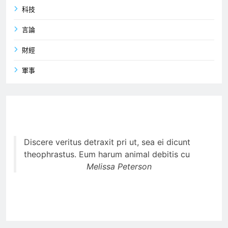
科技
言論
財經
軍事
Discere veritus detraxit pri ut, sea ei dicunt
theophrastus. Eum harum animal debitis cu
Melissa Peterson