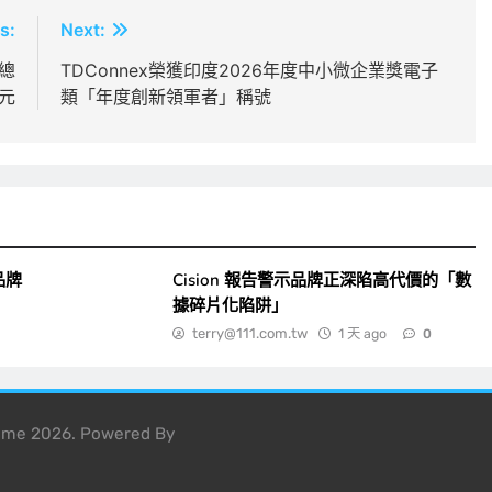
s:
Next:
總
TDConnex榮獲印度2026年度中小微企業獎電子
美元
類「年度創新領軍者」稱號
品牌
Cision 報告警示品牌正深陷高代價的「數
據碎片化陷阱」
terry@111.com.tw
1 天 ago
0
heme 2026. Powered By