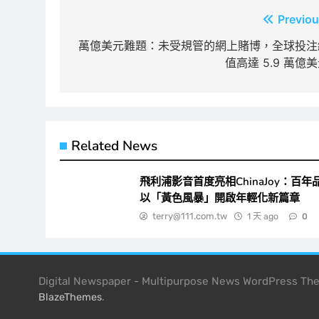
文
Previou
章
萬億美元難題：未受規管的網上賭博，全球投注
值高達 5.9 萬億
導
覽
Related News
飛利浦影音首度亮相ChinaJoy：百年
以「黃色風暴」開啟年輕化新篇章
terry@111.com.tw
1 天 ago
0
Digital Newspaper - Multipurpose News WordPress T
.
BlazeThemes