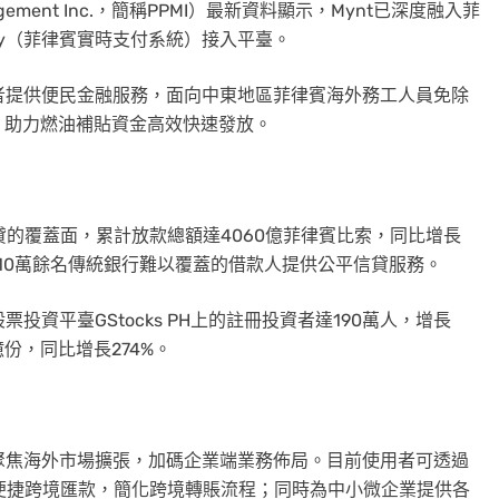
nagement Inc.，簡稱PPMI）最新資料顯示，Mynt已深度融入菲
ay（菲律賓實時支付系統）接入平臺。
用者提供便民金融服務，面向中東地區菲律賓海外務工人員免除
，助力燃油補貼資金高效快速發放。
寬公平信貸的覆蓋面，累計放款總額達4060億菲律賓比索，同比增長
為1110萬餘名傳統銀行難以覆蓋的借款人提供公平信貸服務。
投資平臺GStocks PH上的註冊投資者達190萬人，增長
4億份，同比增長274%。
續聚焦海外市場擴張，加碼企業端業務佈局。目前使用者可透過
包便捷跨境匯款，簡化跨境轉賬流程；同時為中小微企業提供各