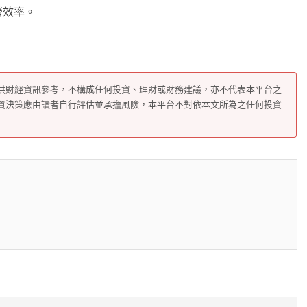
營效率。
供財經資訊參考，不構成任何投資、理財或財務建議，亦不代表本平台之
資決策應由讀者自行評估並承擔風險，本平台不對依本文所為之任何投資