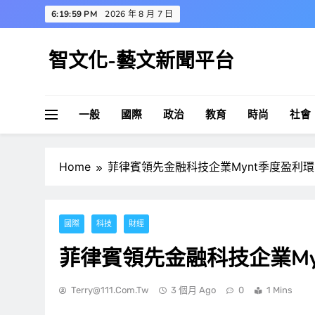
Skip
6:20:00 PM
2026 年 8 月 7 日
to
content
智文化-藝文新聞平台
一般
國際
政治
教育
時尚
社會
Home
菲律賓領先金融科技企業Mynt季度盈利
國際
科技
財經
菲律賓領先金融科技企業My
Terry@111.com.tw
3 個月 Ago
0
1 Mins