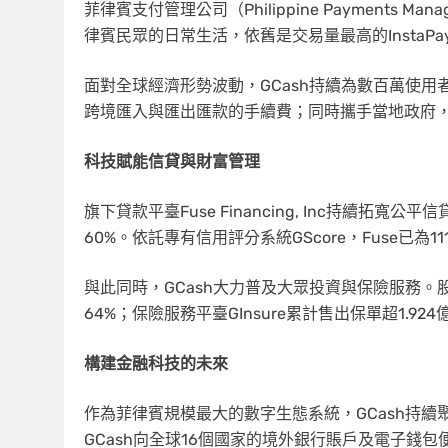
菲律賓支付管理公司（Philippine Payments Ma
律賓民眾的日常生活，依舊是交易量最高的InstaP
面對全球經濟形勢波動，GCash持續為數百萬使
跨境匯入與匯出匯款的手續費；同時攜手當地政府
科技賦能信貸與財富管理
旗下貸款平臺Fuse Financing, Inc持續拓
60%。依託專有信用評分系統GScore，Fuse已
與此同時，GCash大力普及大眾投資與保險服務。股票
64%；保險服務平臺GInsure累計售出保單超1.92
構建金融科技的未來
作為菲律賓規模最大的數字生態系統，GCash持
GCash向全球16個國家的境外銀行賬戶及電子錢