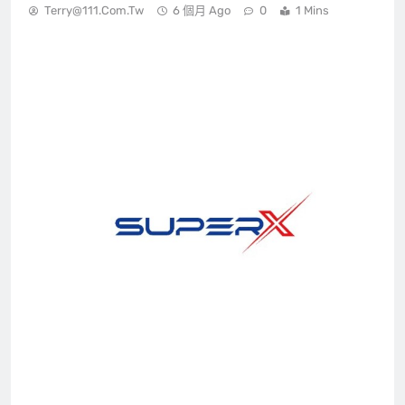
Terry@111.com.tw
6 個月 Ago
0
1 Mins