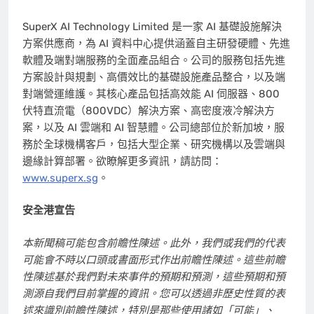
SuperX AI Technology Limited 是一家 AI 基礎設施解決
方案供應商，為 AI 資料中心提供涵蓋自主研發硬體、先進
軟體及端對端服務的全面產品組合。公司的服務包括先進
方案設計與規劃、高價效比的基礎設施產品整合，以及端
對端營運維護。其核心產品包括高效能 AI 伺服器、800
伏特直流電（800VDC）解決方案、高密度液冷解決方
案，以及 AI 雲端和 AI 智慧體。公司總部位於新加坡，服
務於全球機構客戶，包括大型企業、研究機構以及雲端與
邊緣計算部署。欲瞭解更多資訊，請訪問：
www.superx.sg
。
安全港宣告
本新聞稿可能包含前瞻性陳述。此外，我們或我們的代表
可能會不時以口頭或書面形式作出前瞻性陳述。這些前瞻
性陳述基於我們對未來事件的預期和預測，這些預期和預
測源自我們目前掌握的資訊。您可以透過非歷史性質的表
述來識別前瞻性陳述，特別是那些使用諸如「可能」、