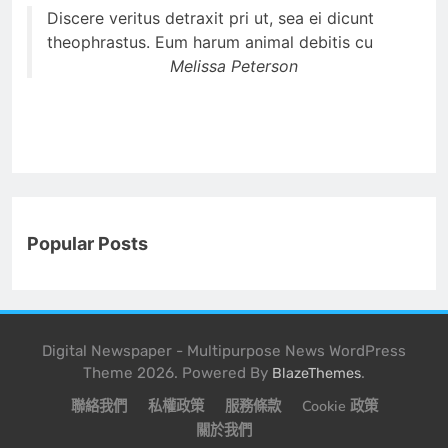
Discere veritus detraxit pri ut, sea ei dicunt
theophrastus. Eum harum animal debitis cu
Melissa Peterson
Popular Posts
Digital Newspaper - Multipurpose News WordPress
Theme 2026. Powered By
.
BlazeThemes
聯絡我們
私權政策
服務條款
Cookie 政策
關於我們