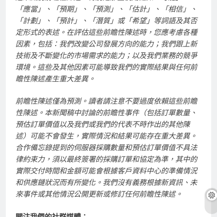
「應當」、「預期」、「預測」、「估計」、「相信」、
「計劃」、「預計」、「潛質」或「希望」等詞語及其否
定形式的表述。在評估這些前瞻性陳述時，您應考慮各種
因素，包括：我們改變公司發展方向的能力；我們跟上新
技術及不斷變化的市場需求的能力；以及我們業務的競爭
環境。這些及其他因素可能導致我們的實際結果與任何前
瞻性陳述產生重大差異。
前瞻性陳述僅為預測。讀者請注意不要過度依賴這些前瞻
性陳述。本新聞稿中討論的前瞻性事件（包括訂單數量、
預估訂單價值以及我們或我們的代表不時作出的其他陳
述）可能不會發生，實際情況和結果可能存在重大差異。
合作備忘錄提到的伺服器採購數量和預估訂單價值不具法
律約束力，須以最終簽署的採購訂單和協定為準，其中的
實際交付時間和金額可能會根據客戶資料中心的準備情況
和供應鏈狀況而有所變化。我們沒有義務根據新資訊、未
來事件或其他情況公開更新或修訂任何前瞻性陳述。
關注我們的社群媒體：