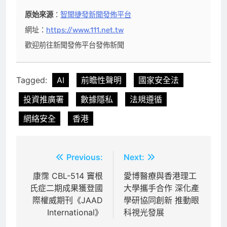
原始來源
：
智聞捷發新聞發佈平台
網址：
https://www.111.net.tw
歡迎前往新聞發佈平台發佈新聞
Tagged:
AI
前瞻性聲明
國家安全法
投資推廣署
數據隱私
法規遵循
網絡安全
香港
文
Previous:
Next:
章
康霈 CBL-514 竇根
愛博醫療與香港理工
氏症二期成果獲登國
大學攜手合作 深化產
導
際權威期刊《JAAD
學研協同創新 推動眼
覽
International》
科視光發展