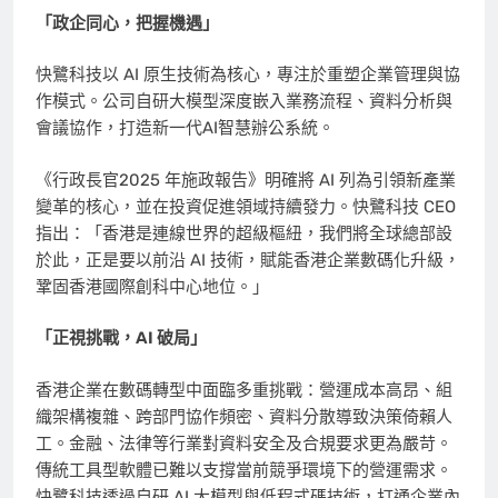
「政企同心，把握機遇」
快鷺科技以 AI 原生技術為核心，專注於重塑企業管理與協
作模式。公司自研大模型深度嵌入業務流程、資料分析與
會議協作，打造新一代AI智慧辦公系統。
《行政長官2025 年施政報告》明確將 AI 列為引領新產業
變革的核心，並在投資促進領域持續發力。快鷺科技 CEO
指出：「香港是連線世界的超級樞紐，我們將全球總部設
於此，正是要以前沿 AI 技術，賦能香港企業數碼化升級，
鞏固香港國際創科中心地位。」
「正視挑戰，AI 破局」
香港企業在數碼轉型中面臨多重挑戰：營運成本高昂、組
織架構複雜、跨部門協作頻密、資料分散導致決策倚賴人
工。金融、法律等行業對資料安全及合規要求更為嚴苛。
傳統工具型軟體已難以支撐當前競爭環境下的營運需求。
快鷺科技透過自研 AI 大模型與低程式碼技術，打通企業內