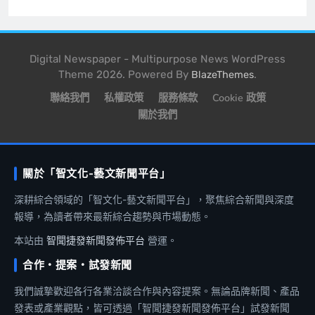
Digital Newspaper - Multipurpose News WordPress
Theme 2026. Powered By
.
BlazeThemes
聯絡我們
私權政策
服務條款
Cookie 政策
關於我們
關於「智文化-藝文新聞平台」
深耕綜合領域的「智文化-藝文新聞平台」，聚焦綜合新聞與深度
報導，為讀者帶來最新綜合趨勢與市場動態。
本站由
智聞捷發新聞發佈平台
營運。
合作・提案・試發新聞
我們誠摯歡迎各行各業洽談合作與內容提案。無論品牌新聞、產品
發表或產業觀點，皆可透過「智聞捷發新聞發佈平台」試發新聞