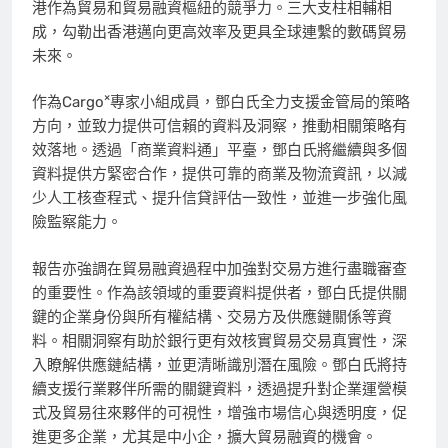
港作為貿易和貿易融資樞紐的競爭力。三大支柱相輔相
成，勾勒出香港邁向更高效率及更具全球連繫的數碼貿易
未來。
×
作為Cargo
專家小組成員，鄧白氏全力支援金管局的策略
方向，並致力提供可信賴的資料及洞察，推動相關策略有
效落地。透過「商業資料通」平臺，鄧白氏將繼續與多個
資料提供方緊密合作，提供可靠的商業及物流資訊，以減
少人工核查程式、提升信貸評估一致性，並進一步強化風
險監察能力。
報告亦強調在貿易融資過程中加強對交易方進行盡職審查
的重要性。作為該領域的重要資料提供者，鄧白氏提供關
鍵的企業身份與所有權結構、交易方及供應鏈關係等資
料。相關洞察有助於銀行更有效核實貿易交易真實性，深
入瞭解供應鏈結構，並更清晰識別潛在風險。鄧白氏將持
續支援行業夥伴所需的關鍵資料，透過提升對企業運營模
式及貿易往來夥伴的可視性，增強市場信心與透明度，促
進更多企業，尤其是中小企，擴大貿易融資的機會。