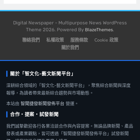
Digital Newspaper - Multipurpose News WordPress
Theme 2026. Powered By
.
BlazeThemes
聯絡我們
私權政策
服務條款
Cookie 政策
關於我們
關於「智文化-藝文新聞平台」
深耕綜合領域的「智文化-藝文新聞平台」，聚焦綜合新聞與深度
報導，為讀者帶來最新綜合趨勢與市場動態。
本站由
智聞捷發新聞發佈平台
營運。
合作・提案・試發新聞
我們誠摯歡迎各行各業洽談合作與內容提案。無論品牌新聞、產品
發表或產業觀點，皆可透過「智聞捷發新聞發佈平台」試發新聞