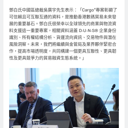
×
鄧白氏中國區總裁吳廣宇先生表示：「Cargo
專案彰顯了
可信賴且可互聯互通的資料，是推動香港數碼貿易未來發
展的重要基石。鄧白氏很榮幸以全球領先的商業與物流資
料支援這一重要專案，相關資料涵蓋 D‑U‑N‑S® 企業身份
識別、所有權結構分析、貨運流向資訊、交易物件與潛在
風險洞察。未來，我們將繼續與金管局及業界夥伴緊密合
作，提高市場透明度，共同構建一個更具互聯性、更具韌
性及更具競爭力的貿易融資生態系統。」