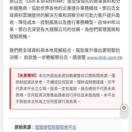
鄧白氏（Dun & Bradstreet）是全球領先的商業資料和分
析服務商，協助世界各地的企業提升業務績效。鄧白氏全
球資料雲端提供的解決方案和洞察分析可助力客戶提升盈
收、降低成本、控制風險以及進行業務轉型。自1841年以
來，鄧白氏深受各大規模公司的信賴，為他們管理風險和
發掘商機。
我們將全球資料與本地見解結合，幫助客戶做出更明智的
決策。 如欲進一步瞭解鄧白氏，請瀏覽
www.dnb.com.hk
【免責聲明】
本文內容由系統自動彙整自公開新聞來源，僅
供財經資訊參考，不構成任何投資、理財或財務建議，亦不
代表本平台之立場。投資一定有風險，過去績效不代表未來
表現，任何投資決策應由讀者自行評估並承擔風險，本平台
不對依本文所為之任何投資行為負責。
原始來源
：
智聞捷發新聞發佈平台