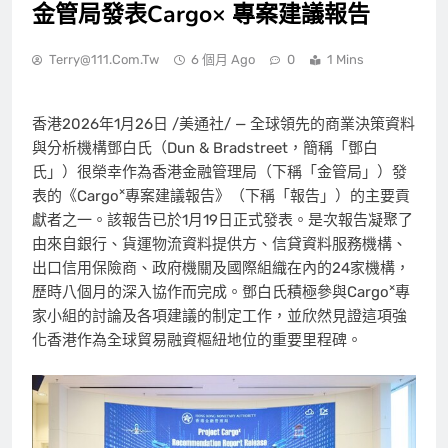
金管局發表Cargo× 專案建議報告
Terry@111.com.tw
6 個月 Ago
0
1 Mins
香港
2026年1月26日
/美通社/ — 全球領先的商業決策資料
與分析機構鄧白氏（Dun & Bradstreet，簡稱「鄧白
氏」）很榮幸作為香港金融管理局（下稱「金管局」）發
×
表的《Cargo
專案建議報告》（下稱「報告」）的主要貢
獻者之一。該報告已於1月19日正式發表。是次報告凝聚了
由來自銀行、貨運物流資料提供方、信貸資料服務機構、
出口信用保險商、政府機關及國際組織在內的24家機構，
×
歷時八個月的深入協作而完成。鄧白氏積極參與Cargo
專
家小組的討論及各項建議的制定工作，並欣然見證這項強
化香港作為全球貿易融資樞紐地位的重要里程碑。