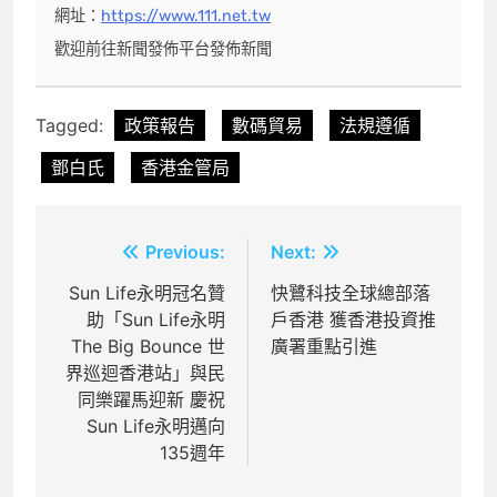
網址：
https://www.111.net.tw
歡迎前往新聞發佈平台發佈新聞
Tagged:
政策報告
數碼貿易
法規遵循
鄧白氏
香港金管局
文
Previous:
Next:
章
Sun Life永明冠名贊
快鷺科技全球總部落
助「Sun Life永明
戶香港 獲香港投資推
導
The Big Bounce 世
廣署重點引進
覽
界巡迴香港站」與民
同樂躍馬迎新 慶祝
Sun Life永明邁向
135週年