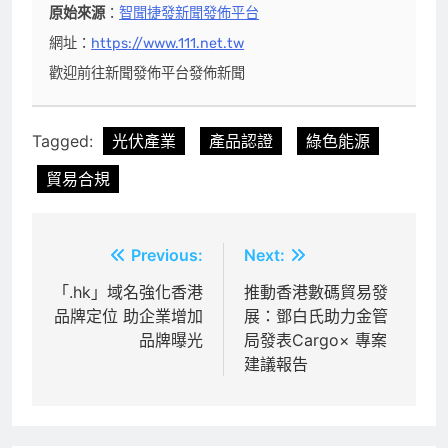
原始來源
：
智聞捷發新聞發佈平台
網址：
https://www.111.net.tw
歡迎前往新聞發佈平台發佈新聞
Tagged:
光伏產業
產品認證
綠色能源
貿易合規
文
Previous:
Next:
章
「.hk」域名強化香港
推動香港數碼貿易發
品牌定位 助企業增加
展：鄧白氏助力金管
導
品牌曝光
局發表Cargo× 專案
覽
建議報告