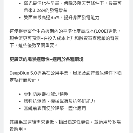
弱光最佳化在早晨、傍晚及陰天等條件下，最高可
帶來3.26%的發電增益
雙面率最高達85%，提升背面發電能力
這使得專案全生命週期內的平準化度電成本(LCOE)更低，
現金流更可預測–在投入成本上升和融資審查趨嚴的背景
下，這些優勢至關重要。
更廣泛的場景適應性–適用於各種環境
DeepBlue 5.0專為在公用事業、屋頂及嚴苛氣候條件下穩
定執行而設計。
專利防塵邊框減少積塵
增強抗濕熱、機械載荷及抗熱斑能力
無縫前表面便於建築一體化應用
其結果是運維需求更低、輸出穩定性更強，並適用於多場
景應用。