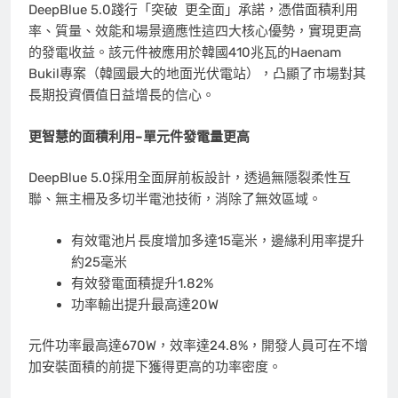
DeepBlue 5.0踐行「
突破 更全面
」承諾，憑借面積利用
率、質量、效能和場景適應性這四大核心優勢，實現更高
的發電收益。該元件被應用於韓國410兆瓦的Haenam
Bukil專案（韓國最大的地面光伏電站），凸顯了市場對其
長期投資價值日益增長的信心。
更智慧的面積利用–單元件發電量更高
DeepBlue 5.0採用全面屏前板設計，透過無隱裂柔性互
聯、無主柵及多切半電池技術，消除了無效區域。
有效電池片長度增加多達15毫米，邊緣利用率提升
約25毫米
有效發電面積提升1.82%
功率輸出提升最高達20W
元件功率最高達670W，效率達24.8%，開發人員可在不增
加安裝面積的前提下獲得更高的功率密度。