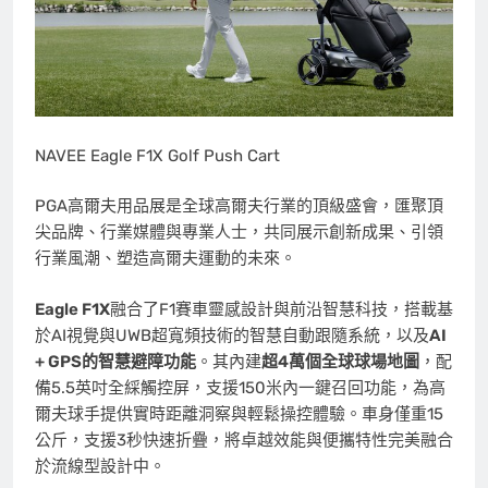
NAVEE Eagle F1X Golf Push Cart
PGA高爾夫用品展是全球高爾夫行業的頂級盛會，匯聚頂
尖品牌、行業媒體與專業人士，共同展示創新成果、引領
行業風潮、塑造高爾夫運動的未來。
Eagle F1X
融合了F1賽車靈感設計與前沿智慧科技，搭載基
於AI視覺與UWB超寬頻技術的智慧自動跟隨系統，以及
AI
+ GPS的智慧避障功能
。其內建
超
4萬個全球球場地圖
，配
備5.5英吋全綵觸控屏，支援150米內一鍵召回功能，為高
爾夫球手提供實時距離洞察與輕鬆操控體驗。車身僅重15
公斤，支援3秒快速折疊，將卓越效能與便攜特性完美融合
於流線型設計中。