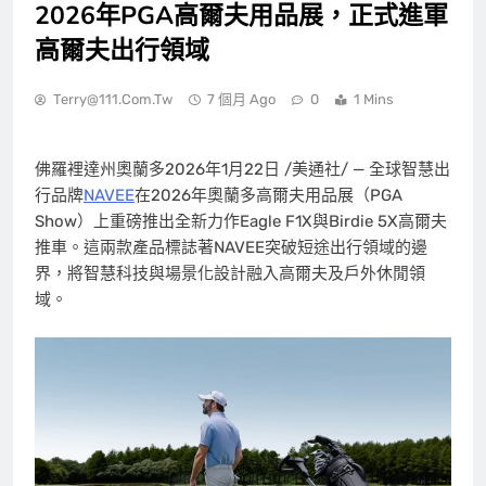
2026年PGA高爾夫用品展，正式進軍
高爾夫出行領域
Terry@111.com.tw
7 個月 Ago
0
1 Mins
佛羅裡達州奧蘭多
2026年1月22日
/美通社/ — 全球智慧出
行品牌
NAVEE
在2026年奧蘭多高爾夫用品展（PGA
Show）上重磅推出全新力作Eagle F1X與Birdie 5X高爾夫
推車。這兩款產品標誌著NAVEE突破短途出行領域的邊
界，將智慧科技與場景化設計融入高爾夫及戶外休閒領
域。