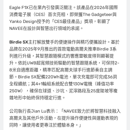
Eagle F1X已在業內引發廣泛關注。該產品在2026年國際
消費電子展（CES）首次亮相，即榮獲The Gadgeteer與
Yanko Design授予的
「
CES最佳產品
」
獎項，彰顯了
NAVEE在設計與智慧出行領域的承諾。
Birdie 5X
主打解放雙手的便捷操作與精巧便攜設計。基於
品牌在2025年9月推出的首款電動高爾夫推車Birdie 3系
列進行升級，其智慧跟隨模式的響應靈敏度得到顯著提
升。依託UWB超寬頻技術驅動的智慧跟隨系統，可保持2-
8米自適應距離，精準匹配高爾夫球手行進節奏自主調
節。Birdie 5X配備220Wh電池，單次充電即可完成36洞
全程續航；其4+1輪組系統配合雙130W電機（峰值功率
250W），確保在球道、沙坑、泥濘路段及25度陡坡等複
雜地形中始終保持穩定行進。
公司執行長Jian Lu表示：
「
NAVEE致力於將智慧科技融入
高爾夫及其他戶外活動，在提升操作便捷性與運動表現的
同時，讓使用者更專注於體驗本身。
」