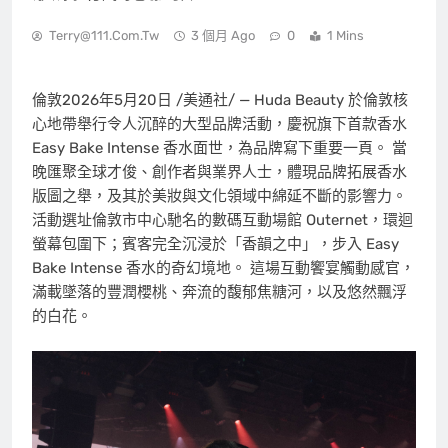
Terry@111.com.tw
3 個月 Ago
0
1 Mins
倫敦
2026年5月20日
/美通社/ — Huda Beauty 於倫敦核
心地帶舉行令人沉醉的大型品牌活動，慶祝旗下首款香水
Easy Bake Intense 香水面世，為品牌寫下重要一頁。 當
晚匯聚全球才俊、創作者與業界人士，體現品牌拓展香水
版圖之舉，及其於美妝與文化領域中綿延不斷的影響力。
活動選址倫敦市中心馳名的數碼互動場館 Outernet，環迴
螢幕包圍下；賓客完全沉浸於「香韻之中」，步入 Easy
Bake Intense 香水的奇幻境地。 這場互動饗宴觸動感官，
滿載墜落的豐潤櫻桃、奔流的馥郁焦糖河，以及悠然飄浮
的白花。