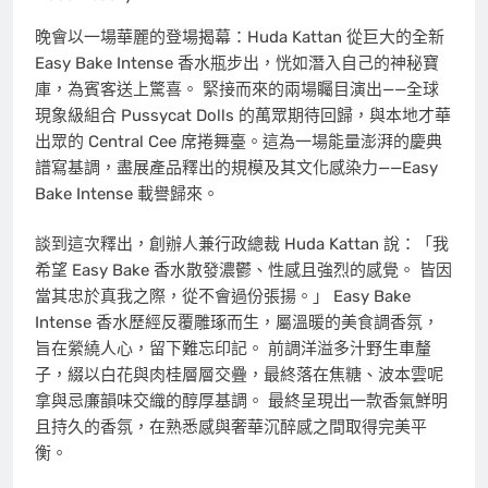
晚會以一場華麗的登場揭幕：Huda Kattan 從巨大的全新
Easy Bake Intense 香水瓶步出，恍如潛入自己的神秘寶
庫，為賓客送上驚喜。 緊接而來的兩場矚目演出——全球
現象級組合 Pussycat Dolls 的萬眾期待回歸，與本地才華
出眾的 Central Cee 席捲舞臺。這為一場能量澎湃的慶典
譜寫基調，盡展產品釋出的規模及其文化感染力——Easy
Bake Intense 載譽歸來。
談到這次釋出，創辦人兼行政總裁 Huda Kattan 說：「我
希望 Easy Bake 香水散發濃鬱、性感且強烈的感覺。 皆因
當其忠於真我之際，從不會過份張揚。」 Easy Bake
Intense 香水歷經反覆雕琢而生，屬溫暖的美食調香氛，
旨在縈繞人心，留下難忘印記。 前調洋溢多汁野生車釐
子，綴以白花與肉桂層層交疊，最終落在焦糖、波本雲呢
拿與忌廉韻味交織的醇厚基調。 最終呈現出一款香氣鮮明
且持久的香氛，在熟悉感與奢華沉醉感之間取得完美平
衡。