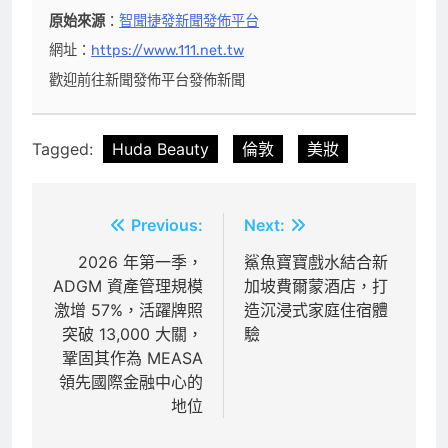
原始來源
：
智聞捷發新聞發佈平台
網址：
https://www.111.net.tw
歡迎前往新聞發佈平台發佈新聞
Tagged:
Huda Beauty
倫敦
美妝
文
Previous:
Next:
章
2026 年第一季，
鯊魚寶寶戲水結合新
ADGM 資產管理規模
加坡費爾蒙酒店，打
導
激增 57%，活躍牌照
造沉浸式家庭住宿體
覽
突破 13,000 大關，
驗
鞏固其作為 MEASA
領先國際金融中心的
地位