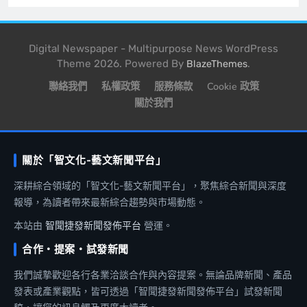
Digital Newspaper - Multipurpose News WordPress
Theme 2026. Powered By
.
BlazeThemes
聯絡我們
私權政策
服務條款
Cookie 政策
關於我們
關於「智文化-藝文新聞平台」
深耕綜合領域的「智文化-藝文新聞平台」，聚焦綜合新聞與深度
報導，為讀者帶來最新綜合趨勢與市場動態。
本站由
智聞捷發新聞發佈平台
營運。
合作・提案・試發新聞
我們誠摯歡迎各行各業洽談合作與內容提案。無論品牌新聞、產品
發表或產業觀點，皆可透過「智聞捷發新聞發佈平台」試發新聞