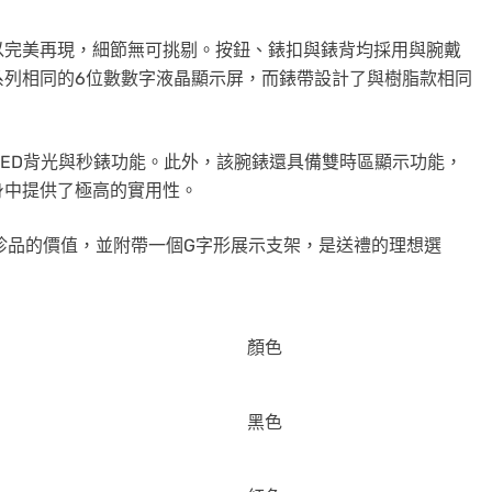
以完美再現，細節無可挑剔。按鈕、錶扣與錶背均採用與腕戴
00系列相同的6位數數字液晶顯示屏，而錶帶設計了與樹脂款相同
、LED背光與秒錶功能。此外，該腕錶還具備雙時區顯示功能，
身中提供了極高的實用性。
藏珍品的價值，並附帶一個G字形展示支架，是送禮的理想選
顏色
黑色