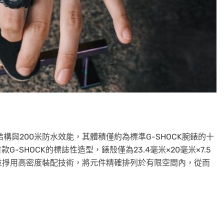
結構與200米防水效能，其體積僅約為標準G-SHOCK腕錶的十
-SHOCK的標誌性造型，錶殼僅為23.4毫米×20毫米×7.5
並掙用高密度裝配技術，將元件精確排列於有限空間內，從而