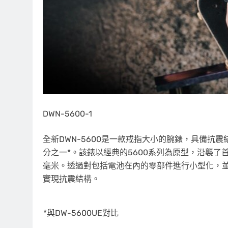
DWN-5600-1
全新DWN-5600是一款戒指大小的腕錶，具備抗震
分之一*。該錶以經典的5600系列為原型，沿襲了首款G
毫米。透過對包括電池在內的零部件進行小型化，
實現抗震結構。
*與DW-5600UE對比