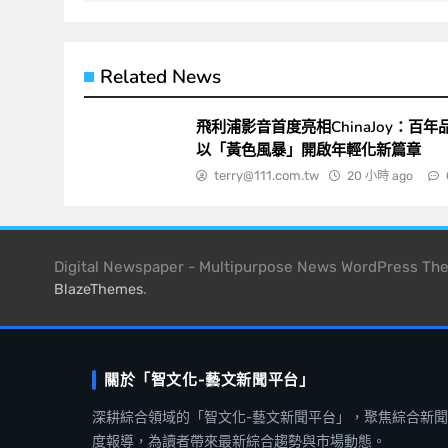
覽
Related News
飛利浦影音首度亮相ChinaJoy：百年
以「黃色風暴」開啟年輕化新篇章
terry@111.com.tw
20 小時 ago
Digital Newspaper - Multipurpose News WordPress T
.
BlazeThemes
關於「智文化-藝文新聞平台」
深耕綜合領域的「智文化-藝文新聞平台」，聚焦綜合新
度報導，為讀者帶來最新綜合趨勢與市場動態。