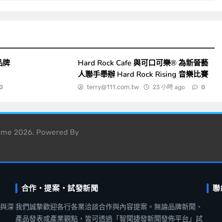
品牌
Hard Rock Cafe 與可口可樂® 為新晉藝
人聯手舉辦 Hard Rock Rising 音樂比賽
terry@111.com.tw
23 小時 ago
0
0
heme 2026. Powered By
合作・提案・試發新聞
聯
聞與深
我們誠摯歡迎各行各業洽談合作與內容提案。無論品牌新聞、
產品發表或產業觀點，皆可透過「智聞捷發新聞發佈平台」試