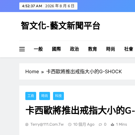
Skip
4:52:38 AM
2026 年 8 月 6 日
to
content
智文化-藝文新聞平台
一般
國際
政治
教育
時尚
社會
Home
卡西歐將推出戒指大小的G-SHOCK
工商
時尚
科技
卡西歐將推出戒指大小的G-
Terry@111.com.tw
10 個月 Ago
0
1 Mins