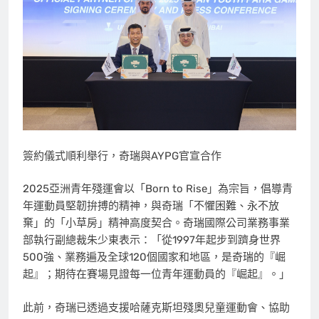
簽約儀式順利舉行，奇瑞與AYPG官宣合作
2025亞洲青年殘運會以「Born to Rise」為宗旨，倡導青
年運動員堅韌拚搏的精神，與奇瑞「不懼困難、永不放
棄」的「小草房」精神高度契合。奇瑞國際公司業務事業
部執行副總裁朱少東表示：「從1997年起步到躋身世界
500強、業務遍及全球120個國家和地區，是奇瑞的『崛
起』；期待在賽場見證每一位青年運動員的『崛起』。」
此前，奇瑞已透過支援哈薩克斯坦殘奧兒童運動會、協助