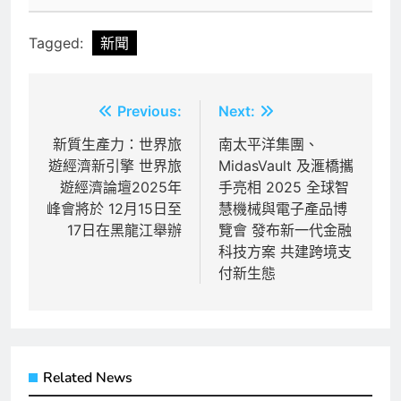
Tagged:
新聞
文
Previous:
Next:
章
新質生產力：世界旅
南太平洋集團、
遊經濟新引擎 世界旅
MidasVault 及滙橋攜
導
遊經濟論壇2025年
手亮相 2025 全球智
覽
峰會將於 12月15日至
慧機械與電子產品博
17日在黑龍江舉辦
覽會 發布新一代金融
科技方案 共建跨境支
付新生態
Related News