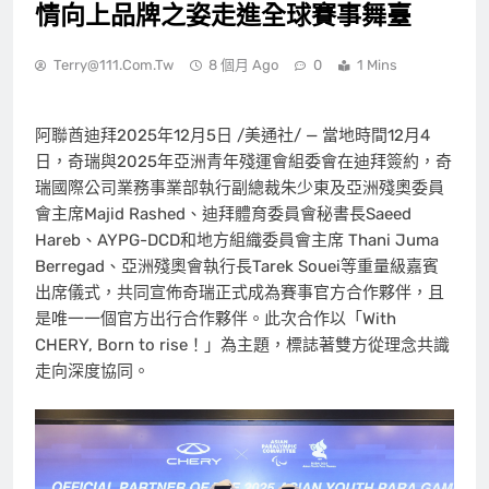
情向上品牌之姿走進全球賽事舞臺
Terry@111.com.tw
8 個月 Ago
0
1 Mins
阿聯酋迪拜
2025年12月5日
/美通社/ — 當地時間12月4
日，奇瑞與2025年亞洲青年殘運會組委會在迪拜簽約，奇
瑞國際公司業務事業部執行副總裁朱少東及亞洲殘奧委員
會主席Majid Rashed、迪拜體育委員會秘書長Saeed
Hareb、AYPG-DCD和地方組織委員會主席 Thani Juma
Berregad、亞洲殘奧會執行長Tarek Souei等重量級嘉賓
出席儀式，共同宣佈奇瑞正式成為賽事官方合作夥伴，且
是唯一一個官方出行合作夥伴。此次合作以「With
CHERY, Born to rise！」為主題，標誌著雙方從理念共識
走向深度協同。