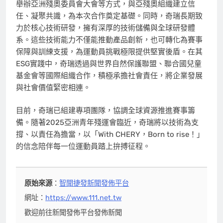
舉辦亞洲殘奧委員會大會等方式，與亞殘奧組織建立信
任、凝聚共識，為本次合作奠定基礎。同時，奇瑞長期致
力於核心技術研發，擁有深厚的技術儲備與全球研發體
系。這些技術能力不僅能推動產品創新，也可轉化為賽事
保障與訓練支援，為運動員挑戰極限提供堅實後盾。在其
ESG實踐中，奇瑞透過與世界自然保護聯盟、聯合國兒童
基金會等國際組織合作，積極承擔社會責任，將企業發展
與社會價值緊密相連。
目前，奇瑞已組建專項團隊，協調全球資源推進賽事籌
備。隨著2025亞洲青年殘運會臨近，奇瑞將以技術為支
撐、以責任為擔當，以「With CHERY，Born to rise！」
的信念陪伴每一位運動員踏上拚搏征程。
原始來源
：
智聞捷發新聞發佈平台
網址：
https://www.111.net.tw
歡迎前往新聞發佈平台發佈新聞