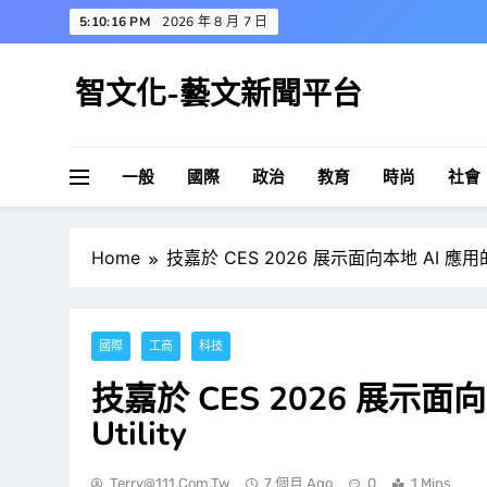
Skip
5:10:17 PM
2026 年 8 月 7 日
to
content
智文化-藝文新聞平台
一般
國際
政治
教育
時尚
社會
Home
技嘉於 CES 2026 展示面向本地 AI 應用的實用
國際
工商
科技
技嘉於 CES 2026 展示面向
Utility
Terry@111.com.tw
7 個月 Ago
0
1 Mins