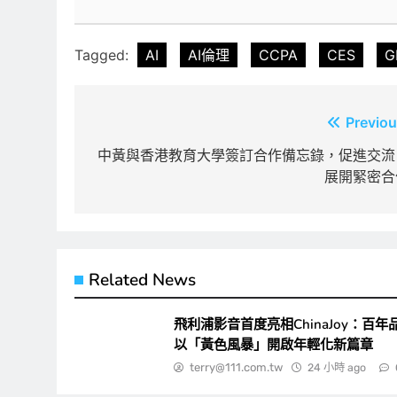
Tagged:
AI
AI倫理
CCPA
CES
G
文
Previou
章
中黃與香港教育大學簽訂合作備忘錄，促進交流
展開緊密合
導
覽
Related News
飛利浦影音首度亮相ChinaJoy：百年
以「黃色風暴」開啟年輕化新篇章
terry@111.com.tw
24 小時 ago