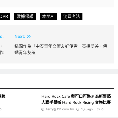
DPR
數據保護
本地AI
消費者法
s:
Next:
、
綠源作為「中泰青年交流友好使者」亮相曼谷，傳
作
遞青年友誼
品牌
Hard Rock Cafe 與可口可樂® 為新晉藝
人聯手舉辦 Hard Rock Rising 音樂比賽
terry@111.com.tw
1 天 ago
0
0