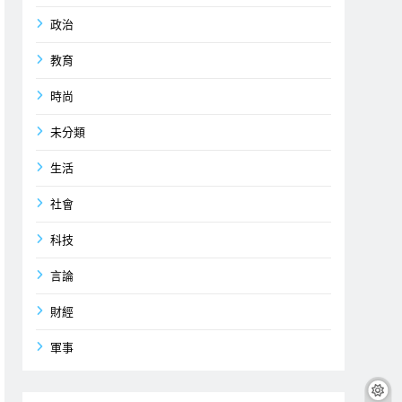
政治
教育
時尚
未分類
生活
社會
科技
言論
財經
軍事