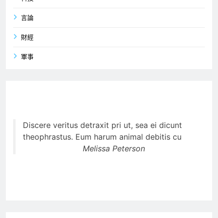
言論
財經
軍事
Discere veritus detraxit pri ut, sea ei dicunt
theophrastus. Eum harum animal debitis cu
Melissa Peterson