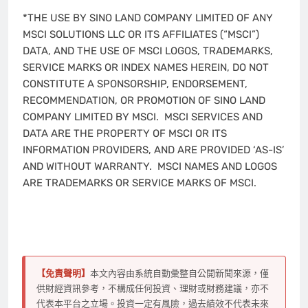
*THE USE BY SINO LAND COMPANY LIMITED OF ANY
MSCI SOLUTIONS LLC OR ITS AFFILIATES (“MSCI”)
DATA, AND THE USE OF MSCI LOGOS, TRADEMARKS,
SERVICE MARKS OR INDEX NAMES HEREIN, DO NOT
CONSTITUTE A SPONSORSHIP, ENDORSEMENT,
RECOMMENDATION, OR PROMOTION OF SINO LAND
COMPANY LIMITED BY MSCI. MSCI SERVICES AND
DATA ARE THE PROPERTY OF MSCI OR ITS
INFORMATION PROVIDERS, AND ARE PROVIDED ‘AS-IS’
AND WITHOUT WARRANTY. MSCI NAMES AND LOGOS
ARE TRADEMARKS OR SERVICE MARKS OF MSCI.
【免責聲明】
本文內容由系統自動彙整自公開新聞來源，僅
供財經資訊參考，不構成任何投資、理財或財務建議，亦不
代表本平台之立場。投資一定有風險，過去績效不代表未來