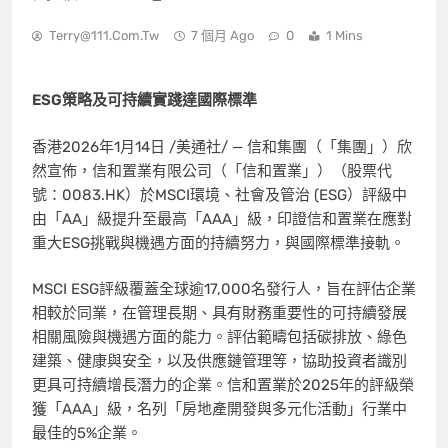
Terry@111.com.tw
7 個月 Ago
0
1 Mins
ESG策略及可持續實踐達國際標準
香港
2026年1月14日
/美通社/ — 信和集團（「集團」）欣
然宣佈，信和置業有限公司（「信和置業」）（股票代
號：0083.HK）於MSCI環境、社會及管治 (ESG）評級中
由「AA」級提升至最高「AAA」級，印證信和置業在應對
重大ESG挑戰與機遇方面的持續努力，與國際標準接軌。
MSCI ESG評級覆蓋全球逾17,000名發行人，旨在評估企業
相較於同業，在管理長期、具有財務重要性的可持續發展
相關風險與機遇方面的能力。評估範疇包括碳排放、綠色
建築、健康與安全，以及供應鏈管理等，協助投資者識別
更具可持續增長潛力的企業。信和置業於2025年的評級榮
獲「AAA」級，名列「房地產開發與多元化活動」行業中
最佳的5%企業。