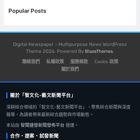
Popular Posts
Digital Newspaper - Multipurpose News WordPress
Theme 2026. Powered By
.
BlazeThemes
聯絡我們
私權政策
服務條款
Cookie 政策
關於我們
關於「智文化-藝文新聞平台」
深耕綜合領域的「智文化-藝文新聞平台」，聚焦綜合新聞與深度
報導，為讀者帶來最新綜合趨勢與市場動態。
本站由
智聞捷發新聞發佈平台
營運。
合作・提案・試發新聞