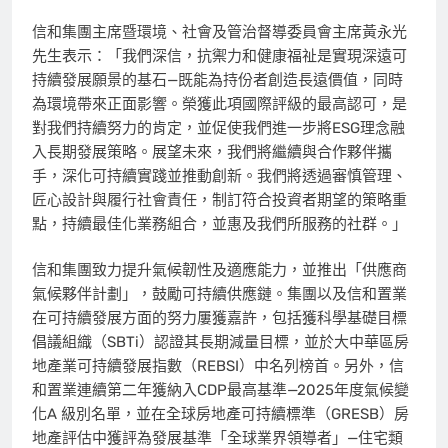
信和集團主席暨環境、社會及管治督導委員會主席黃永光
先生表示：「我們深信，抗禦力和健康福祉是實現深遠可
持續發展願景的基石—既能為持份者創造長遠價值，同時
為環境帶來正面影響。榮獲此項國際評級的最高認可，是
對我們持續努力的肯定，並促使我們進一步將ESG理念融
入長期發展策略。展望未來，我們將繼續與合作夥伴攜
手，深化可持續實踐並推動創新。我們將透過審慎管理、
匠心設計與履行社會責任，制訂符合投資者期望的策略重
點，持續最佳化業務組合，並惠及我們所服務的社群。」
信和集團致力提升氣候韌性及適應能力，並推出「供應商
氣候夥伴計劃」，鼓勵可持續供應鏈。集團以及信和置業
在可持續發展方面的努力屢獲嘉許，包括獲科學基礎目標
倡議組織（SBTi）認證其長期減量目標，並於大中華區房
地產業可持續發展指數（REBSI）中名列榜首。另外，信
和置業連續第二年獲納入CDP最高基準—2025年度氣候變
化A 級別名單，並在全球房地產可持續標準（GRESB）房
地產評估中獲評為發展基準「全球業界領導者」—住宅類