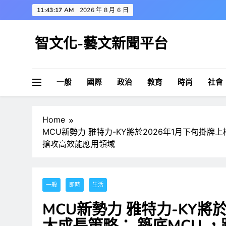
Skip
11:43:18 AM
2026 年 8 月 6 日
to
content
智文化-藝文新聞平台
一般
國際
政治
教育
時尚
社會
Home
MCU新勢力 雅特力-KY將於2026年1月下旬掛牌
搶攻高效能應用領域
一般
即時
生活
MCU新勢力 雅特力-KY將
大成長策略： 築底MCU 