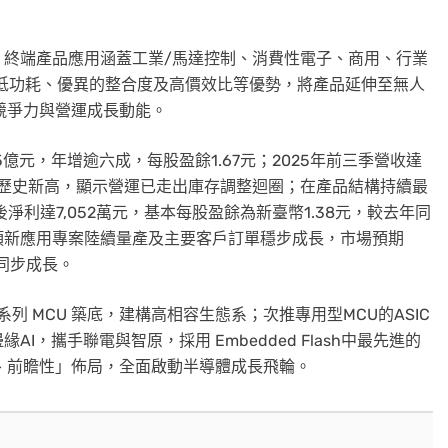
力，終端產品應用涵蓋工業/馬達控制、消費性電子、商用、行業
高效能低功耗、優異的整合度及高價效比等優勢，將產品延伸至無人
場競爭力與營運成長動能。
5億元，年增逾六成，每股盈餘1.67元；2025年前三季營收達
同期歷史新高，顯示營運已走出庫存調整迴圈；在產品結構持續最
後淨利達7,052萬元，基本每股盈餘為新臺幣1.38元，較去年同
項新應用專案陸續量產及主要客戶訂單穩步成長，市場預期
同步成長。
系列 MCU 築底，建構高相容生態系；次推專用型MCU的ASIC
，攜手聯電與智原，採用 Embedded Flash中最先進的
、前瞻性」佈局，全面啟動半導體成長飛輪。