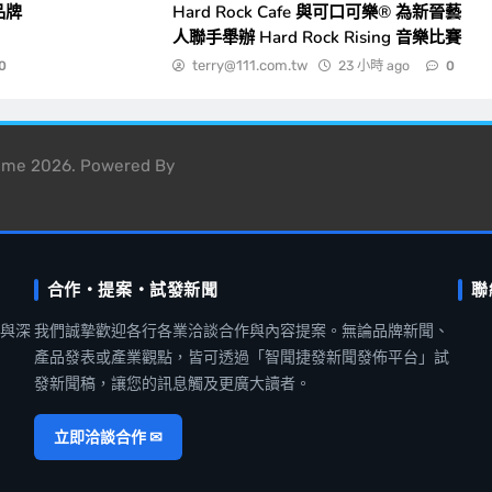
品牌
Hard Rock Cafe 與可口可樂® 為新晉藝
人聯手舉辦 Hard Rock Rising 音樂比賽
terry@111.com.tw
23 小時 ago
0
0
heme 2026. Powered By
合作・提案・試發新聞
聯
聞與深
我們誠摯歡迎各行各業洽談合作與內容提案。無論品牌新聞、
產品發表或產業觀點，皆可透過「智聞捷發新聞發佈平台」試
發新聞稿，讓您的訊息觸及更廣大讀者。
立即洽談合作 ✉