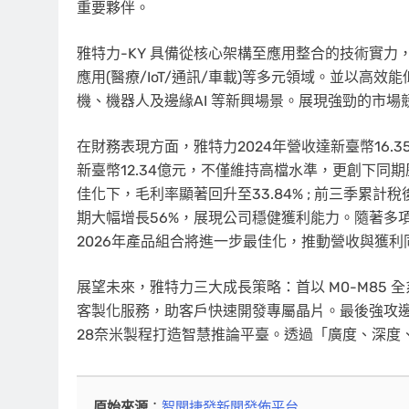
重要夥伴。
雅特力-KY 具備從核心架構至應用整合的技術實
應用(醫療/IoT/通訊/車載)等多元領域。並以
機、機器人及邊緣AI 等新興場景。展現強勁的市
在財務表現方面，雅特力2024年營收達新臺幣16.3
新臺幣12.34億元，不僅維持高檔水準，更創下
佳化下，毛利率顯著回升至33.84% ; 前三季累計稅
期大幅增長56%，展現公司穩健獲利能力。隨著多
2026年產品組合將進一步最佳化，推動營收與獲利
展望未來，雅特力三大成長策略：首以 M0-M85 全
客製化服務，助客戶快速開發專屬晶片。最後強攻邊緣AI
28奈米製程打造智慧推論平臺。透過「廣度、深度
原始來源
：
智聞捷發新聞發佈平台