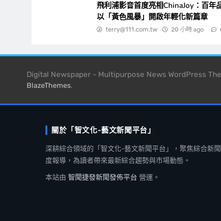
飛利浦影音首度亮相ChinaJoy：百年
以「黃色風暴」開啟年輕化新篇章
terry@111.com.tw
20 小時 ago
Digital Newspaper - Multipurpose News WordPress T
.
BlazeThemes
關於「智文化-藝文新聞平台」
深耕綜合領域的「智文化-藝文新聞平台」，聚焦綜合新
度報導，為讀者帶來最新綜合趨勢與市場動態。
本站由
智聞捷發新聞發佈平台
營運。