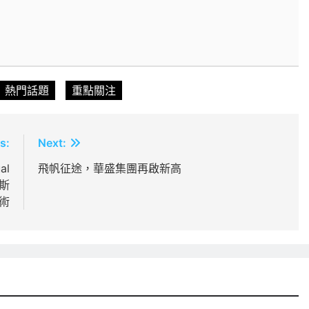
熱門話題
重點關注
s:
Next:
al
飛帆征途，華盛集團再啟新高
加斯
術