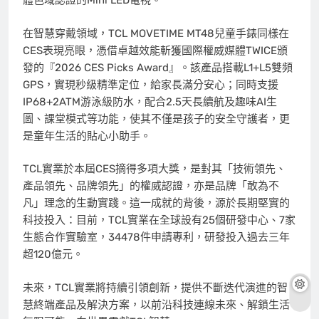
體色域認證的Mini LED電視。
在智慧穿戴領域，TCL MOVETIME MT48兒童手錶同樣在
CES表現亮眼，憑借卓越效能斬獲國際權威媒體TWICE頒
發的『2026 CES Picks Award』。該產品搭載L1+L5雙頻
GPS，實現秒級精準定位，給家長滿分安心；同時支援
IP68+2ATM游泳級防水，配合2.5天長續航及趣味AI生
圖、課堂模式等功能，使其不僅是孩子的安全守護者，更
是童年生活的貼心小助手。
TCL實業於本屆CES摘得多項大獎，是對其「技術領先、
產品領先、品牌領先」的權威認證，亦是品牌「敢為不
凡」理念的生動實踐。這一成就的背後，源於長期堅實的
科技投入：目前，TCL實業在全球設有25個研發中心、7家
生態合作實驗室，34478件申請專利，研發投入過去三年
超120億元。
未來，TCL實業將持續引領創新，提供不斷迭代演進的智
慧終端產品及解決方案，以前沿科技連線未來、解鎖生活