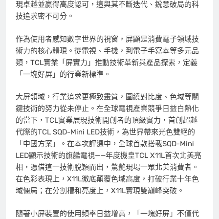
現卓越並贏得高度認可，這與其不斷迭代、銳意破局的科
技追求密不可分。
作為使用者感知數字世界的視窗，屏顯是消費電子領域技
術力的核心體現。從電視、手機，到電子手寫本等多元品
類，TCL實業「屏實力」推動技術革新與產品探索，定義
「一塊好屏」的行業新標準。
大屏領域，行業追求更極致畫質，圍繞對比度、色域等關
鍵技術的努力從未停止。在全球電視產業競爭日益白熱化
的當下，TCL實業展現技術開創者的頂級實力，首創超越
代際的TCL SQD-Mini LED技術，為世界帶來光色雙絕的
「中國方案」。在本次評選中，全球首款搭載SQD-Mini
LED顯示技術的旗艦電視——年度機皇TCL X11L首次北美亮
相，憑借這一技術脫穎而出，驚艷現場一眾北美消費者。
在色彩表現上，X11L徹底顛覆色域高度，打破行業十年色
域僵局；在分割槽和亮度上，X11L實現雙巔峰突破。
隨著小屏裝置的使用頻率日益增高，「一塊好屏」不僅代