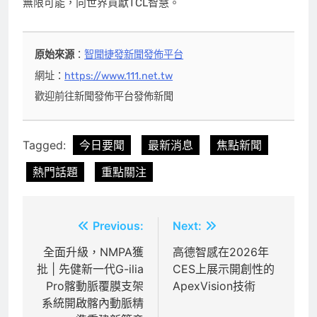
無限可能，向世界貢獻TCL智慧。
原始來源
：
智聞捷發新聞發佈平台
網址：
https://www.111.net.tw
歡迎前往新聞發佈平台發佈新聞
Tagged:
今日要聞
最新消息
焦點新聞
熱門話題
重點關注
文
Previous:
Next:
章
全面升級，NMPA獲
高德智感在2026年
批 | 先健新一代G-ilia
CES上展示開創性的
導
Pro髂動脈覆膜支架
ApexVision技術
覽
系統開啟髂內動脈精