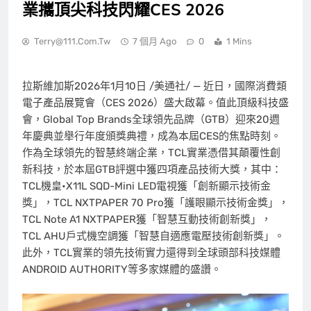
業攜頂尖科技閃耀CES 2026
Terry@111.com.tw
7 個月 Ago
0
1 Mins
拉斯維加斯
2026年1月10日
/美通社/ — 近日，國際消費類
電子產品展覽會（CES 2026）盛大啟幕。值此頂級科技盛
會，Global Top Brands全球領先品牌（GTB）迎來20週
年慶典並舉行年度頒獎典禮，成為本屆CES的焦點時刻。
作為全球領先的智慧終端企業，TCL實業憑借其顛覆性創
新科技，於本屆GTB評選中獲四項產品技術大獎，其中：
TCL機皇•X11L SQD-Mini LED電視獲「創新顯示技術金
獎」，TCL NXTPAPER 70 Pro獲「護眼顯示技術金獎」，
TCL Note A1 NXTPAPER獲「智慧互動技術創新獎」，
TCL AHU戶式機空調獲「智慧自適應電壓技術創新獎」。
此外，TCL實業的領先技術實力還得到全球頭部科技媒體
ANDROID AUTHORITY等多家媒體的盛讚。