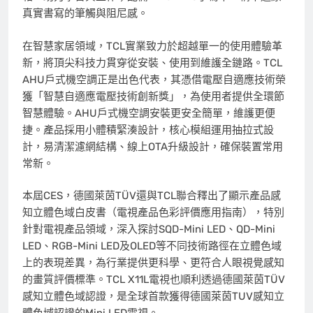
真實書寫的筆觸與阻尼感。
在智慧家居領域，TCL實業致力於超越單一的使用體驗革
新，將頂尖科技力貫穿從安裝、使用到維護全鏈路。TCL
AHU戶式機空調正是出色代表，其憑借電壓自適應技術榮
獲「智慧自適應電壓技術創新獎」，為使用者提供全環節
智慧體驗。AHU戶式機空調安裝更安全簡單，維護更便
捷。產品採用小體積緊湊設計，核心模組運用抽拉式設
計，易清潔濾網結構、線上OTA升級設計，確保裝置常用
常新。
本屆CES，德國萊茵TÜV還與TCL聯合釋出了顯示產品感
知立體色域白皮書（電視產品色彩評價應用指南），特別
針對電視產品領域，深入探討SQD-Mini LED、QD-Mini
LED、RGB-Mini LED及OLED等不同技術路徑在立體色域
上的表現差異，為行業提供更科學、更符合人眼視覺感知
的畫質評價標準。TCL X11L電視也順利透過德國萊茵TÜV
感知立體色域認證，是全球首款獲得德國萊茵TUV感知立