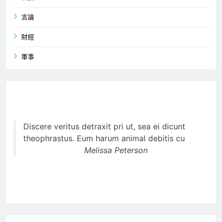
言論
財經
軍事
Discere veritus detraxit pri ut, sea ei dicunt
theophrastus. Eum harum animal debitis cu
Melissa Peterson