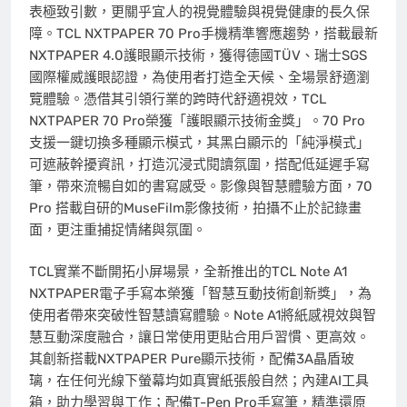
表極致引數，更關乎宜人的視覺體驗與視覺健康的長久保
障。TCL NXTPAPER 70 Pro手機精準響應趨勢，搭載最新
NXTPAPER 4.0護眼顯示技術，獲得德國TÜV、瑞士SGS
國際權威護眼認證，為使用者打造全天候、全場景舒適瀏
覽體驗。憑借其引領行業的跨時代舒適視效，TCL
NXTPAPER 70 Pro榮獲「護眼顯示技術金獎」。70 Pro
支援一鍵切換多種顯示模式，其黑白顯示的「純淨模式」
可遮蔽幹擾資訊，打造沉浸式閱讀氛圍，搭配低延遲手寫
筆，帶來流暢自如的書寫感受。影像與智慧體驗方面，70
Pro 搭載自研的MuseFilm影像技術，拍攝不止於記錄畫
面，更注重捕捉情緒與氛圍。
TCL實業不斷開拓小屏場景，全新推出的TCL Note A1
NXTPAPER電子手寫本榮獲「智慧互動技術創新獎」，為
使用者帶來突破性智慧讀寫體驗。Note A1將紙感視效與智
慧互動深度融合，讓日常使用更貼合用戶習慣、更高效。
其創新搭載NXTPAPER Pure顯示技術，配備3A晶盾玻
璃，在任何光線下螢幕均如真實紙張般自然；內建AI工具
箱，助力學習與工作；配備T-Pen Pro手寫筆，精準還原