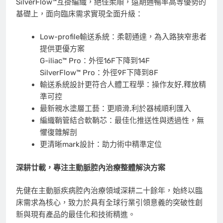
SilverFlow™互掛編織，絕佳柔順，遠期通暢率高等優勢的
基礎上，面向臨床需求實現全面升級：
Low-profile輸送系統：柔韌通達，為入路狹窄患者
提供更優方案
G-iliac™ Pro：外徑16F下降到14F
SilverFlow™ Pro：外徑9F下降到8F
輸送系統設計更符合人體工程學：操作友好,釋放精
準可控
最新親水塗層工藝：更順滑,利於器械順利匯入
編織鞘管結合軟鞘芯：最佳化推送性與透過性，無
懼復雜解剖
更清晰mark設計：助力術中精準定位
深耕廿載，專注主動脈腔內治療整體解決方案
先健在主動脈疾病腔內治療領域深耕二十餘年，始終以臨
床需求為核心，致力於具有全球行業引領意義的突破性創
新與現有產品的最佳化和技術精進。