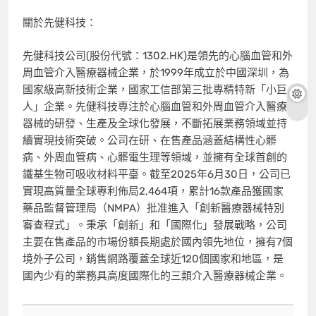
關於先健科技：
先健科技公司(股份代號：1302.HK)是領先的心腦血管和外
周血管介入醫療器械企業，於1999年成立於中國深圳，為
國家級高新技術企業，國家工信部第三批專精特新「小巨
人」企業。先健科技專注於心腦血管和外周血管介入醫療
器械的研發、生產及全球化發展，不斷拓展業務領域並持
續實現技術突破。公司在研、在售產品涵蓋結構性心髒
病、外周血管病、心髒電生理等領域，並擁有全球首創的
鐵基生物可吸收材料平臺。截至2025年6月30日，公司已
實現高質量全球專利佈局2,464項，累計16款產品獲國家
藥品監督管理局（NMPA）批准進入「創新醫療器械特別
審查程式」。秉承「創新」和「國際化」發展戰略，公司
主要在售產品的市場份額長期處於國內領先地位，擁有7個
境外子公司，銷售網路覆蓋全球近120個國家和地區，是
國內少有的業務具高度國際化的三類介入醫療器械企業。