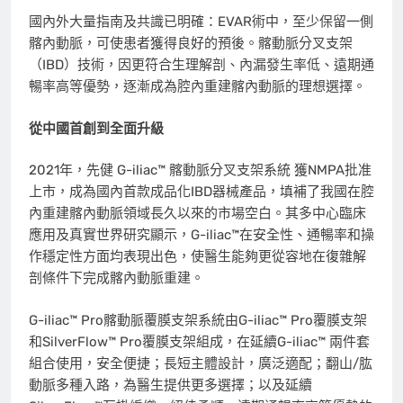
國內外大量指南及共識已明確：EVAR術中，至少保留一側
髂內動脈，可使患者獲得良好的預後。髂動脈分叉支架
（IBD）技術，因更符合生理解剖、內漏發生率低、遠期通
暢率高等優勢，逐漸成為腔內重建髂內動脈的理想選擇。
從中國首創到全面升級
2021年，先健 G-iliac™ 髂動脈分叉支架系統 獲NMPA批准
上市，成為國內首款成品化IBD器械產品，填補了我國在腔
內重建髂內動脈領域長久以來的市場空白。其多中心臨床
應用及真實世界研究顯示，G-iliac™在安全性、通暢率和操
作穩定性方面均表現出色，使醫生能夠更從容地在復雜解
剖條件下完成髂內動脈重建。
G-iliac™ Pro髂動脈覆膜支架系統由G-iliac™ Pro覆膜支架
和SilverFlow™ Pro覆膜支架組成，在延續G-iliac™ 兩件套
組合使用，安全便捷；長短主體設計，廣泛適配；翻山/肱
動脈多種入路，為醫生提供更多選擇；以及延續