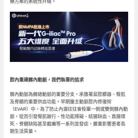
療方案的系統性升級。
腔內重建髂內動脈，我們執著的追求
髂內動脈為髂總動脈的重要分支，承擔著盆腔髒器、臀肌
及脊髓的重要供血功能。早期腹主動脈腔內修復術
（EVAR）中，為了防止內漏往往會栓塞一側或雙側髂內動
脈，從而引發臀肌跛行、性功能障礙、結腸缺血、直腸壞
死、脊髓缺陷甚至截癱等一系列並發症，嚴重影響患者長
期生活質量。