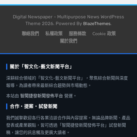
Digital Newspaper - Multipurpose News WordPress
Theme 2026. Powered By
.
BlazeThemes
聯絡我們
私權政策
服務條款
Cookie 政策
關於我們
關於「智文化-藝文新聞平台」
深耕綜合領域的「智文化-藝文新聞平台」，聚焦綜合新聞與深度
報導，為讀者帶來最新綜合趨勢與市場動態。
本站由
智聞捷發新聞發佈平台
營運。
合作・提案・試發新聞
我們誠摯歡迎各行各業洽談合作與內容提案。無論品牌新聞、產品
發表或產業觀點，皆可透過「智聞捷發新聞發佈平台」試發新聞
稿，讓您的訊息觸及更廣大讀者。