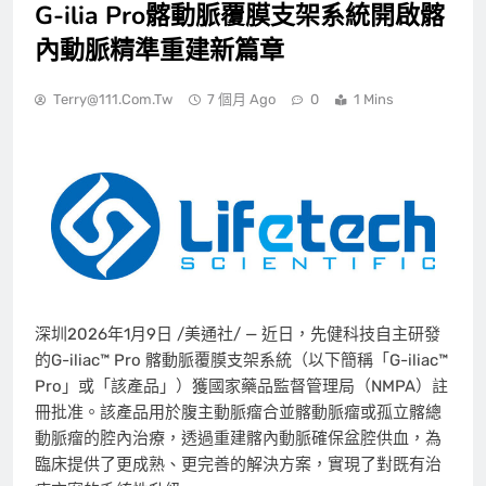
G-ilia Pro髂動脈覆膜支架系統開啟髂
內動脈精準重建新篇章
Terry@111.com.tw
7 個月 Ago
0
1 Mins
深圳
2026年1月9日
/美通社/ — 近日，先健科技自主研發
的G-iliac™ Pro 髂動脈覆膜支架系統（以下簡稱「G-iliac™
Pro」或「該產品」）獲國家藥品監督管理局（NMPA）註
冊批准。該產品用於腹主動脈瘤合並髂動脈瘤或孤立髂總
動脈瘤的腔內治療，透過重建髂內動脈確保盆腔供血，為
臨床提供了更成熟、更完善的解決方案，實現了對既有治