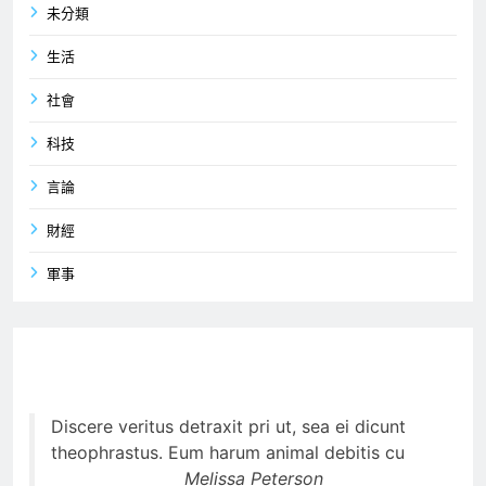
未分類
生活
社會
科技
言論
財經
軍事
Discere veritus detraxit pri ut, sea ei dicunt
theophrastus. Eum harum animal debitis cu
Melissa Peterson