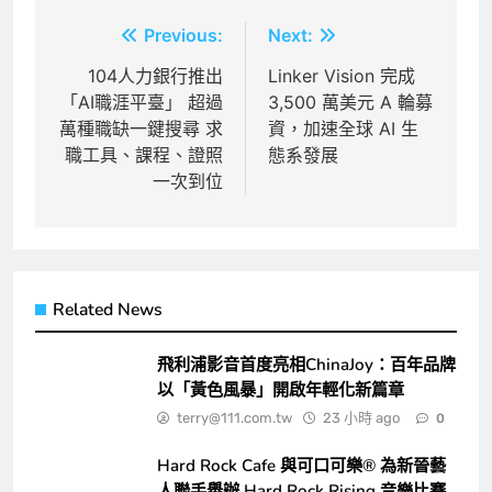
文
Previous:
Next:
章
104人力銀行推出
Linker Vision 完成
「AI職涯平臺」 超過
3,500 萬美元 A 輪募
導
萬種職缺一鍵搜尋 求
資，加速全球 AI 生
覽
職工具、課程、證照
態系發展
一次到位
Related News
飛利浦影音首度亮相ChinaJoy：百年品牌
以「黃色風暴」開啟年輕化新篇章
terry@111.com.tw
23 小時 ago
0
Hard Rock Cafe 與可口可樂® 為新晉藝
人聯手舉辦 Hard Rock Rising 音樂比賽