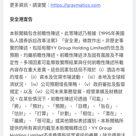
更多資訊，請瀏覽：
https://graymatics.com
安全港宣告
本新聞稿包含前瞻性陳述。此等陳述乃根據《1995年美國
私人證券訴訟改革法案》「安全港」條款作出。非歷史事
實的陳述，包括有關YY Group Holding Limited的信念及
預期，均屬前瞻性陳述。前瞻性陳述涉及固有風險及不確
定性，多項因素可能導致實際結果與任何前瞻性陳述所載
內容存在重大差異。這些因素包括但不限於（i）酒店市場
的增長，（ii）資本及信貸市場波動，（iii）本地及全球經
濟狀況，（iv）公司預期增長策略，（v）政府審批及監管
規定，以及（vi）公司未來業務發展、經營業績及財務狀
況。在某些情況下，前瞻性陳述可透過「可能」、
「將」、「預計」、「預期」、「目標」、「旨在」、
「估計」、「打算」、「計劃」、「相信」、「潛在」、
「繼續」、「很可能」或其他類似表述識別。本新聞稿所
提供的所有資訊均截至本新聞稿釋出日，YY Group
Holding Limited不承擔更新該等資訊的義務，除非適用法