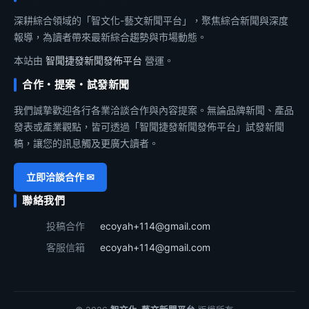
深耕綜合領域的「智文化-藝文新聞平台」，聚焦綜合新聞與深度
報導，為讀者帶來最新綜合趨勢與市場動態。
本站由
智聞捷發新聞發佈平台
營運。
合作・提案・試發新聞
我們誠摯歡迎各行各業洽談合作與內容提案。無論品牌新聞、產品
發表或產業觀點，皆可透過「智聞捷發新聞發佈平台」試發新聞
稿，讓您的訊息觸及更廣大讀者。
立即洽談合作 ✉
聯絡我們
投稿合作
ecoyah+114@gmail.com
客服信箱
ecoyah+114@gmail.com