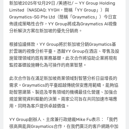
新加坡
2025年12月29日
/美通社/ — YY Group Holding
Limited（NASDAQ: YYGH，簡稱「YY Group」）與
Graymatics-SG Pte Ltd（簡稱「Graymatics」）今日宣
佈達成策略性合作，YY Group將成為Graymatics AI視像
分析解決方案在新加坡的優先分銷商。
根據協議條款，YY Group將於新加坡分銷Graymatics基
於雲端的視像分析平臺。憑藉YY Group在酒店、零售及設
施管理領域的既有業務基礎，此次合作將協助企業將現有
監控基礎設施轉化為可操作的商業智慧。
此次合作旨在滿足新加坡商業領域對智慧分析日益增長的
需求。Graymatics的平臺超越傳統保安應用範疇，能夠協
助智慧建築、製造及零售領域的機構最佳化營運、加強合
規並實現資料驅動的決策。兩家公司旨在共同加速市場應
用，同時為客戶提供卓越價值。
YY Group創辦人、主席兼行政總裁Mike Fu表示：「我們
很高興能與Graymatics合作，在我們廣泛的客戶網路中加