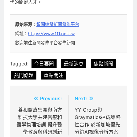
代的關鍵人才。
原始來源
：
智聞捷發新聞發佈平台
網址：
https://www.111.net.tw
歡迎前往新聞發佈平台發佈新聞
Tagged:
今日要聞
最新消息
焦點新聞
熱門話題
重點關注
文
Previous:
Next:
章
養和醫療集團與南方
YY Group與
科技大學共建醫療和
Graymatics達成策略
導
醫學物理培訓 提升醫
性合作 於新加坡優先
覽
學教育與科研創新
分銷AI視像分析方案