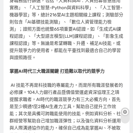
身職務進行篩選，包括「大資料與AI：人資招募智慧應用
實務」、「人工智慧-Python與資料科學」、「人工智慧-
機器學習」等，總計216堂AI主題相關線上課程；測驗部分
則包含「AI基礎技能測驗」、「數位人資管理能力檢
測」；證照方面也統整65項重要AI認證，如「生成式AI課
程認證」、「大型語言模型(LLM)課程認證」、「影象生成
課程認證」等。無論是希望轉職、升遷、補足AI技能，或
提升競爭力的使用者，都能在平臺找到最適合自己的學習
與證照路徑。
掌握
AI
時代三大職涯關鍵
打造難以取代的競爭力
AI 技能不再是科技職的專屬能力，而是所有職涯發展者的
必修課。104人力銀行產品暨價值營運處資深協理王之璘
提醒求職者，AI時代的職涯競爭力有三大必備方向，首先
是至少精通1至2種AI生產力工具，幫助自己提升工作效
能；其次是具備可跨職能使用的技能，例如資料分析、社
群經營等幫助自己增加職涯彈性；以及強化資料分析運用
與人際溝通協作的能力，確保自己成為能掌握AI、不被取