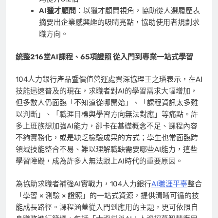
AI
獵才顧問
：以獵才顧問視角，協助從人選履歷表
摘要出企業感興趣的吸睛亮點，協助使用者規劃求
職方向。
統整
216
堂
AI
課程、
65
項證照 從入門到專業一站式學習
104人力銀行產品暨價值營運處資深協理王之璘表示，在AI
技能迅速普及的現在，求職者對AI的學習需求大幅增加，
但多數人仍面臨「不知道從哪開始」、「課程資訊太多難
以判斷」、「職涯目標與學習方向無法對應」等痛點。許
多上班族想加強AI能力，卻卡在基礎概念不足、課程內容
不夠實務化，或是缺乏檢驗成果的方式；學生也常面臨跨
領域技能整合不易、難以理解職缺需要哪些AI能力，這些
學習障礙，成為許多人無法跟上AI時代的重要原因。
為協助求職者補強AI實戰力，104人力銀行
AI職涯平臺
整合
「學習 × 測驗 × 證照」的一站式資源，提供清晰可循的技
能成長路徑。課程涵蓋從入門到應用的主題，更可依照自