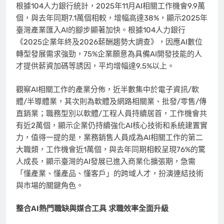
根據104人力銀行統計，2025年11月AI相關工作機會9.9萬
個，與去年同期7.1萬個相較，增幅高達38%，顯示2025年
臺灣產業匯入AI的腳步顯著加快。根據104人力銀行
《2025企業年終及2026薪酬趨勢大調查》，因應AI數位
轉型發展需求強勁，75%企業願意為具備AI開發技能的人
才提供薪資加碼等誘因，平均增幅達9.5%以上。
觀察AI相關工作的產業分佈，近半數集中於電子資訊/軟
體/半導體業，其次則為軟體及網路相關業、批發/零售/傳
直銷業；職務型別以軟體/工程人員持續居首，工作機會共
有近2萬個，顯示企業仍持續強化AI核心技術和系統建置實
力，值得一提的是，業務銷售人員成為AI相關工作的第二
大職類，工作機會近1萬個，與去年同期相較呈現76%的驚
人成長，顯示臺灣的AI發展已進入商業化擴張期，急需
「懂產業、懂產品、懂客戶」的跨域人才，扮演連結技術
與市場的關鍵角色。
整合
AI
熱門職缺與媒合工具
求職效率全面升級