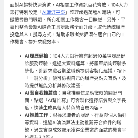
面對AI趨勢快速演進，AI相關工作資訊百花齊放。104人力
銀行特別設定「
AI職涯平臺
」整理超過萬種AI職缺，可一
鍵搜尋熱門職類，所有相關工作機會一目瞭然。另外，平
臺也整合最新AI媒合工具讓服務全面升級，取代傳統履歷
投遞與人工搜尋方式，幫助求職者挖掘潛在適合自己的工
作機會、提升求職效率。
AI
履歷健檢
：104人力銀行擁有超過10萬場履歷健
診服務經驗，透過大資料運算，將履歷諮詢經驗系
統化，針對求職者期望職務提供客製化建議，按下
「一鍵分析」便可檢視自己的履歷亮點與盲點，及
時提供職能分析與修改建議。
AI
寫自我推薦信
：自我推薦信是應徵時的關鍵門
面，點選「AI幫忙寫」可客製化選擇語氣與文字長
度，快速生成具個人特色的自薦內容。
AI
推薦工作
：根據求職者的履歷、行為與個人偏好
等資料，透過AI演演算法主動推薦符合條件的職
缺，過去實際成效顯示獲得企業邀約面試的機會平
均提升3.2倍。