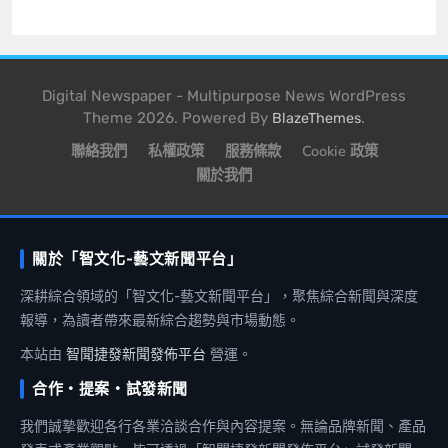
Digital Newspaper - Multipurpose News WordPress
Theme 2026. Powered By
.
BlazeThemes
聯絡我們
私權政策
服務條款
Cookie 政策
關於我們
關於「智文化-藝文新聞平台」
深耕綜合領域的「智文化-藝文新聞平台」，聚焦綜合新聞與深度
報導，為讀者帶來最新綜合趨勢與市場動態。
本站由
智聞捷發新聞發佈平台
營運。
合作・提案・試發新聞
我們誠摯歡迎各行各業洽談合作與內容提案。無論品牌新聞、產品