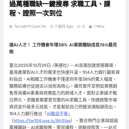
過萬種職缺一鍵搜尋 求職工具、課
程、證照一次到位
Terry@111.com.tw
7 個月 Ago
0
1 Mins
搶
AI
人才！
工作機會年增
38% AI
業務職缺成長
76%
最亮
眼
臺北
2025年12月29日
/美通社/ — AI浪潮加速席捲職場，
臺灣產業對AI人才的需求也快速升溫。104人力銀行最新資
料指出，AI相關工作機會不僅達到年增38%的驚人幅度，
職務結構也從過去以技術為核心，擴充套件至例如業務銷
售等具備AI素養與商務能力的跨域人才。面對企業搶才戰
白熱化，求職者需要更完整的AI求職工具，快速統整市場
資訊並升級多元技能，才能幫助自己把握浪潮脫穎而出。
104人力銀行推出「
AI職涯平臺
」
（
https://tw104.pse.is/8h3taa
），整合熱門企業與超過
萬種職缺、AI求職服務、學習課程、測驗證照等，一站式