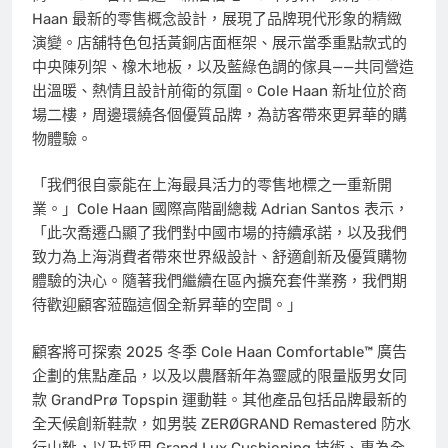
Haan
最新的零售概念設計，展現了品牌現代形象的精緻
演變。店舖特色包括黃銅店面框架、展示當季重點款式的
中央陳列架、橡木地板，以及藍綠色調的傢具——共同營造
出溫暖、熱情且設計前衛的氛圍。Cole Haan 新址位於商
場二樓，周邊環繞各個優質品牌，為訪客帶來更昇華的購
物體驗。
「我們很自豪能在上海最具活力的零售地標之一重新開
業。」Cole Haan 國際高階副總裁
Adrian Santos
表示，
「此次喬遷凸顯了我們對中國市場的持續承諾，以及我們
致力為上海消費者帶來世界級設計、舒適創新及優質購物
體驗的決心。隨著我們繼續在區內擴充套件業務，我們期
待歡迎顧客蒞臨這個全新昇華的空間。」
顧客將可探索 2025 冬季 Cole Haan Comfortable™ 廣告
企劃的焦點產品，以及以農曆新年為靈感的限量版男女同
款 GrandPrø Topspin 運動鞋。其他產品包括品牌最新的
全天候創新鞋款，如男裝 ZERØGRAND Remastered 防水
行山靴，以及採用 Grand Lux Cushioning 技術、專為全