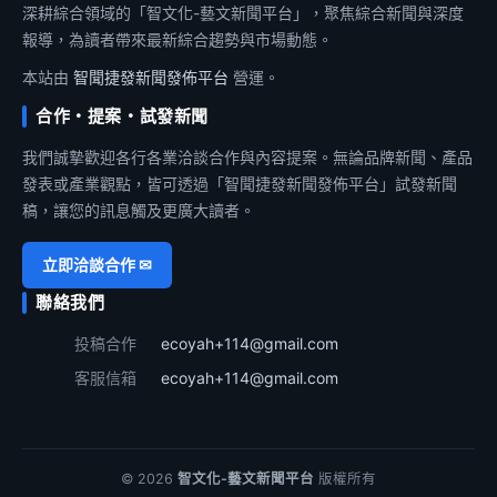
深耕綜合領域的「智文化-藝文新聞平台」，聚焦綜合新聞與深度
報導，為讀者帶來最新綜合趨勢與市場動態。
本站由
智聞捷發新聞發佈平台
營運。
合作・提案・試發新聞
我們誠摯歡迎各行各業洽談合作與內容提案。無論品牌新聞、產品
發表或產業觀點，皆可透過「智聞捷發新聞發佈平台」試發新聞
稿，讓您的訊息觸及更廣大讀者。
立即洽談合作 ✉
聯絡我們
投稿合作
ecoyah+114@gmail.com
客服信箱
ecoyah+114@gmail.com
© 2026
智文化-藝文新聞平台
版權所有