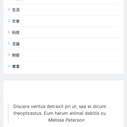
生活
社會
科技
言論
財經
軍事
Discere veritus detraxit pri ut, sea ei dicunt
theophrastus. Eum harum animal debitis cu
Melissa Peterson