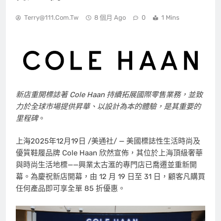
Terry@111.com.tw
8 個月 Ago
0
1 Mins
新店重開標誌著
Cole Haan
持續拓展國際零售業務，並致
力於全球市場提供昇華、以設計為本的體驗，是其重要的
里程碑
。
上海
2025年12月19日
/美通社/ — 美國標誌性生活時尚及
優質鞋履品牌
Cole Haan
欣然宣佈，其位於上海頂級奢華
與時尚生活地標——興業太古滙的專門店已喬遷並重新開
幕。為慶祝新店開幕，由 12 月 19 日至 31 日，顧客凡購買
任何產品即可享全單 85 折優惠。