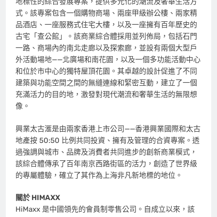
地標性的綜合發展專案，提供多元化的潮流及奢華生活方
式。該專案包含一個購物商場、兩座甲級辦公樓、兩家精
品酒店、一座服務式住宅大樓，以及一座擁有百年歷史的
古宅「查公館」。該商業綜合體採用並列佈局，包括石門
一路、商場內的南北走廊以及探索廊，並設有兩個大型戶
外活動場地——北廣場和南花園，以及一個多功能活動中心
和位於市中心的獨特屋頂花園。其卓越的設計促進了不同
建築與功能空間之間的無縫連線和緊密互動，建立了一個
充滿活力的目的地，激發對現代潮流和奢華生活的無限想
像。
興業太古滙是由兩家香港上市公司——香港興業國際和太古
地產按 50:50 比例共同投資、擁有及管理的合資專案。透
過強調與城市、品牌及消費者共同進步的創新商業模式，
該綜合體傳承了百年南京西路街區的活力，創造了世界級
的專屬體驗，確立了其作為上海非凡新地標的地位。
關於 HIMAXX
HiMaxx 是中國領先的會員制零售公司。自成立以來，該