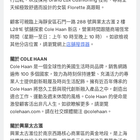
天候極致舒適而設計的女裝 Florette 高跟鞋。
顧客可親臨上海靜安區石門一路 288 號興業太古滙 2 樓
L281E 號舖探索
Cole Haan
新店，營業時間跟隨商場恆常
時間（星期一至日：上午 10 時至晚上 10 時）。如欲檢視
其他分店位置，請瀏覽網上
店舖搜尋器
。
關於
COLE HAAN
Cole Haan
是一個全球性的美國生活時尚品牌，銷售網路
遍佈 100 多個國家，致力為時刻保持連繫、充滿活力的專
業人士提供創新鞋履及時尚生活配飾。擁有近百年傳承的
Cole Haan
將悠久工藝與現代創新融入產品之中，創造出
適合工作、運動及週末休閒的風格。Cole Haan 的使命是
激發顧客活出非凡人生。如欲瞭解更多，請瀏覽
colehaan.com。請在社交媒體關注 @colehaan。
關於興業太古滙
興業太古滙位於南京西路核心商業區的黃金地段，是上海