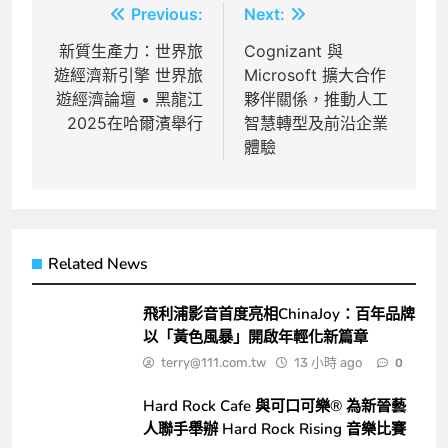
文
Previous:
Next:
章
新質生產力：世界旅
Cognizant 與
遊經濟新引擎 世界旅
Microsoft 擴大合作
導
遊經濟論壇 • 黑龍江
夥伴關係，推動人工
覽
2025在哈爾濱舉行
智慧轉型及前沿企業
體驗
Related News
飛利浦影音首度亮相ChinaJoy：百年品牌
以「黃色風暴」開啟年輕化新篇章
terry@111.com.tw
13 小時 ago
0
Hard Rock Cafe 與可口可樂® 為新晉藝
人聯手舉辦 Hard Rock Rising 音樂比賽