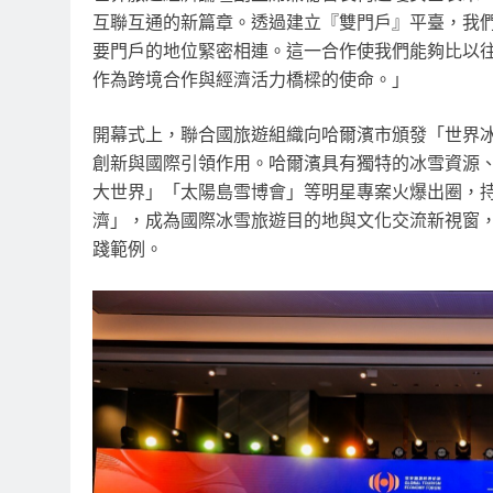
互聯互通的新篇章。透過建立
『
雙門戶
』
平臺，我
要門戶的地位緊密相連。這一合作使我們能夠比以
作為跨境合作與經濟活力橋樑的使命。
」
開幕式上，聯合國旅遊組織向哈爾濱市頒發
「
世界
創新與國際引領作用。哈爾濱具有獨特的冰雪資源
大世界
」
「
太陽島雪博會
」
等明星專案火爆出圈，
濟
」
，成為國際冰雪旅遊目的地與文化交流新視窗
踐範例。