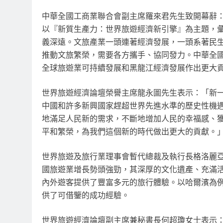
中華全國工商業聯合會副主席羅來君先生致開幕辭
以
『
新質生產力：世界旅遊經濟新引擎
』
為主題，
義深遠。文旅產業一頭連著經濟發展，一頭系著民
推動文旅繁榮，需要各方攜手、協同發力。中華全
全球旅遊業可持續發展和黑龍江經濟發展作出更大
世界旅遊經濟論壇榮譽主席龍永圖先生表示：
「
新
中國和許多新興國家趕超世界先進水準的歷史性機
地滿足人民新的需求，不斷地增加人民的幸福感、
平和繁榮，為我們這個新的時代做出更大的貢獻。
世界旅遊及旅行業理事會暫代總裁及執行長格洛麗亞
國旅遊業增長勢頭強勁，其深厚的文化遺產、充滿
內外遊客提供了豐富多元的旅行體驗。以哈爾濱為
供了可借鑒的成功經驗。
世界旅遊經濟論壇副主席兼秘書長何超瓊女士表示