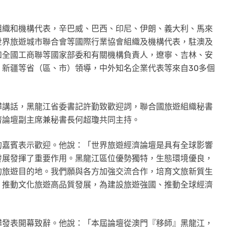
組織和機構代表，辛巴威、巴西、印尼、伊朗、義大利、馬來
世界旅遊城市聯合會等國際行業協會組織及機構代表，駐澳及
和全國工商聯等國家部委和有關機構負責人，遼寧、吉林、安
新疆等省（區、市）領導，中外知名企業代表等來自30多個
鏵講話，黑龍江省委書記許勤致歡迎詞，聯合國旅遊組織秘書
濟論壇副主席兼秘書長何超瓊共同主持。
的嘉賓表示歡迎。他說：
「
世界旅遊經濟論壇是具有全球影響
發展發揮了重要作用。黑龍江區位優勢獨特，生態環境優良，
的旅遊目的地。我們願與各方加強交流合作，培育文旅新質生
，推動文化旅遊高品質發展，為建設旅遊強國、推動全球經濟
鏵發表開幕致辭。他說：
「
本屆論壇從澳門
『
移師
』
黑龍江，