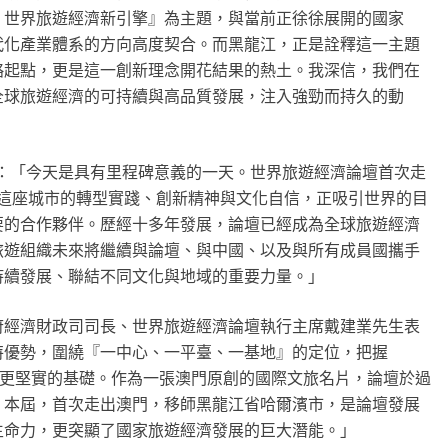
：世界旅遊經濟新引擎
』
為主題，與當前正徐徐展開的國家
代化產業體系的方向高度契合。而黑龍江，正是詮釋這一主題
略起點，更是這一創新理念開花結果的熱土。我深信，我們在
全球旅遊經濟的可持續與高品質發展，注入強勁而持久的動
：
「
今天是具有里程碑意義的一天。世界旅遊經濟論壇首次走
—這座城市的轉型實踐、創新精神與文化自信，正吸引世界的目
要的合作夥伴。歷經十多年發展，論壇已經成為全球旅遊經濟
旅遊組織未來將繼續與論壇、與中國、以及與所有成員國攜手
持續發展、聯結不同文化與地域的重要力量。
」
府經濟財政司司長、世界旅遊經濟論壇執行主席戴建業先生表
特優勢，圍繞
『
一中心、一平臺、一基地
』
的定位，把握
更堅實的基礎。作為一張澳門原創的國際文旅名片，論壇於過
。本屆，首次走出澳門，移師黑龍江省哈爾濱市，是論壇發展
生命力，更突顯了國家旅遊經濟發展的巨大潛能。
」