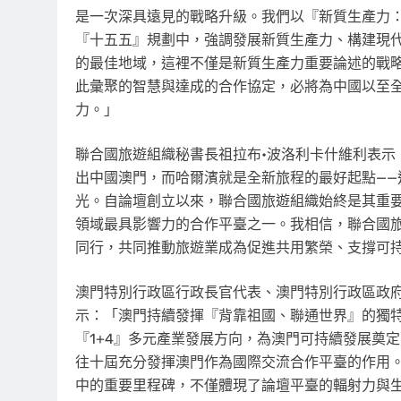
是一次深具遠見的戰略升級。我們以
『
新質生產力
『
十五五
』
規劃中，強調發展新質生產力、構建現
的最佳地域，這裡不僅是新質生產力重要論述的戰
此彙聚的智慧與達成的合作協定，必將為中國以至
力。
」
聯合國旅遊組織秘書長祖拉布•波洛利卡什維利表示
出中國澳門，而哈爾濱就是全新旅程的最好起點—
光。自論壇創立以來，聯合國旅遊組織始終是其重
領域最具影響力的合作平臺之一。我相信，聯合國
同行，共同推動旅遊業成為促進共用繁榮、支撐可
澳門特別行政區行政長官代表、澳門特別行政區政
示：
「
澳門持續發揮
『
背靠祖國、聯通世界
』
的獨
『
1+4
』
多元產業發展方向，為澳門可持續發展奠定
往十屆充分發揮澳門作為國際交流合作平臺的作用
中的重要里程碑，不僅體現了論壇平臺的輻射力與