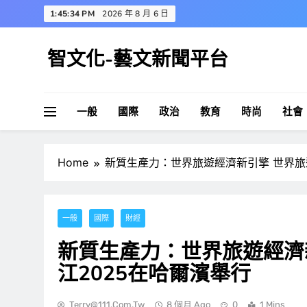
Skip
1:45:35 PM
2026 年 8 月 6 日
to
content
智文化-藝文新聞平台
一般
國際
政治
教育
時尚
社會
Home
新質生產力：世界旅遊經濟新引擎 世界旅遊
一般
國際
財經
新質生產力：世界旅遊經濟新
江2025在哈爾濱舉行
Terry@111.com.tw
8 個月 Ago
0
1 Mins