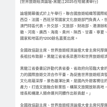
(世界旅遊經濟論壇•黑龍江2025在哈爾濱舉行)
論壇開幕儀式於上午舉行，聯合國旅遊組織等國際
西亞、法國、西班牙等國家文化旅遊部門負責人，
澳門特區代表，外交部、文旅部、財政部、港澳辦
徽、河南、廣西、海南、貴州、陝西、甘肅、寧夏、
國家和地區的1200餘名嘉賓出席。
全國政協副主席、世界旅遊經濟論壇大會主席何厚
長祖拉布致辭。黑龍江省省長梁惠玲和世界旅遊經
黑龍江省委書記許勤代表省委、省政府向蒞臨大會
力的國際旅遊交流合作平臺，為促進世界旅遊經濟
文化底蘊深厚，景色雄渾壯美，是國內外遊客嚮往
產力，打造文旅融合新業態，構築文旅開放新高地
增長和構建人類命運共同體作出新貢獻。
」
全國政協副主席、世界旅遊經濟論壇大會主席何厚