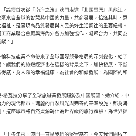
：
「
論壇首次從
『
南海之濱
』
澳門走進
『
北國雪原
』
黑龍江，
彙聚來自全球的智慧與中國的力量，共商發展，恰逢其時，意
生福祉，是實現高品質發展與人民美好生活嚮往的重要紐帶。
國工商業聯合會願與海內外各方加強協作，凝聚合力，共同為
貢獻。
」
一輪科技產業革命帶來了全球國際競爭格局的深刻變化，給了
遇。讓我們的旅遊經濟也在這樣的背景之下，加快發展，不斷
獲得感，為人類的幸福健康，為社會的和諧發展，為國際的和
」
•格瓦拉分享了全球旅遊業發展趨勢及中國展望。她介紹，中
活力的現代都市、瑰麗的自然風光與完善的基礎設施，都為海
例，這座城市將自然資源轉化為世界級的旅行體驗，為世界提
：
「
十多年來，澳門一直是我們的堅實基石，今天我們開啟了