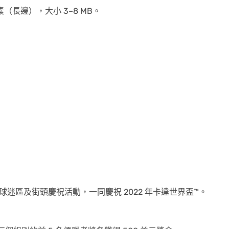
畫素（長邊），大小 3–8 MB。
球迷區及街頭慶祝活動，一同慶祝 2022 年卡達世界盃™。