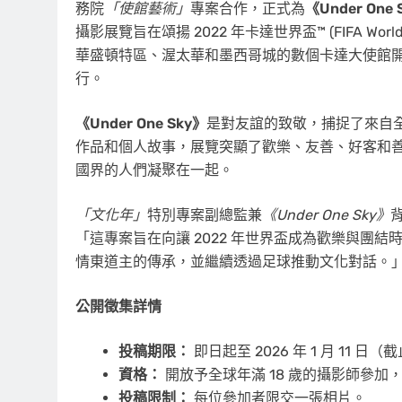
務院
「使館藝術」
專案合作，正式為
《Under One 
攝影展覽旨在頌揚 2022 年卡達世界盃™ (FIFA World
華盛頓特區、渥太華和墨西哥城的數個卡達大使館開幕，以配合 2
行。
《Under One Sky》
是對友誼的致敬，捕捉了來自
作品和個人故事，展覽突顯了歡樂、友善、好客和
國界的人們凝聚在一起。
「文化年」
特別專案副總監兼
《Under One Sky》
「這專案旨在向讓 2022 年世界盃成為歡樂與團
情東道主的傳承，並繼續透過足球推動文化對話。
公開徵集詳情
投稿期限：
即日起至 2026 年 1 月 11 日（
資格：
開放予全球年滿 18 歲的攝影師參加
投稿限制：
每位參加者限交一張相片。