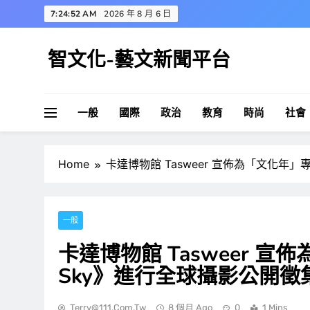
Skip
7:24:53 AM
2026 年 8 月 6 日
to
content
智文化-藝文新聞平台
一般
國際
政治
教育
時尚
社會
Home
卡達博物館 Tasweer 宣佈為「文化年」專
一般
卡達博物館 Tasweer 宣佈
Sky》進行全球攝影公開徵
Terry@111.com.tw
8 個月 Ago
0
1 Mins