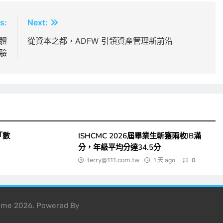
s:
Next:
易體
從資本之都，ADFW 引領資產管理新前沿
驗
「數
ISHCMC 2026屆畢業生斬獲兩枚IB滿
分，年級平均分達34.5分
terry@111.com.tw
1 天 ago
0
heme 2026. Powered By