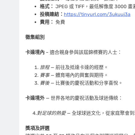
格式：
JPEG 或 TIFF，最低解像度 3000 
投稿連結：
https://tinyurl.com/3ukuuj3a
費用：
免費
徵集組別
卡達境內
– 適合親身參與該屆錦標賽的人士：
旅程
— 前往及抵達卡達的經歷。
賽事
— 體育場內的興奮與期待。
賽後
— 比賽後的慶祝活動和分享喜悅。
卡達境外
— 世界各地的慶祝活動及球迷傳統：
4.
對足球的熱愛
— 全球球迷文化，從家庭聚會到
獎項及評選