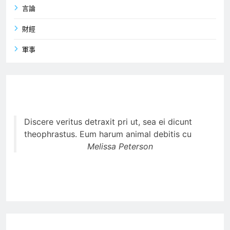
言論
財經
軍事
Discere veritus detraxit pri ut, sea ei dicunt
theophrastus. Eum harum animal debitis cu
Melissa Peterson