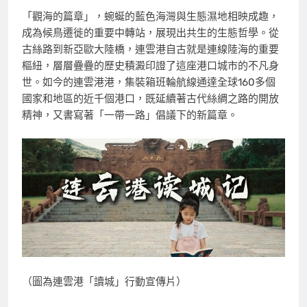
「觀海的篇章」，蜿蜒的藍色海灣與生態濕地相映成趣，
成為候鳥遷徙的重要中轉站，展現出共生的生態哲學。從
古絲路到新亞歐大陸橋，連雲港自古就是連線陸海的重要
樞紐，層層疊疊的歷史積澱印證了這座港口城市的不凡身
世。如今的連雲港港，集裝箱班輪航線通達全球160多個
國家和地區的近千個港口，既延續著古代絲綢之路的開放
精神，又書寫著「一帶一路」倡議下的新篇章。
（圖為連雲港「讀城」行動宣傳片）