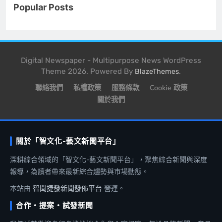
Popular Posts
Digital Newspaper - Multipurpose News WordPress
Theme 2026. Powered By
.
BlazeThemes
聯絡我們
私權政策
服務條款
Cookie 政策
關於我們
關於「智文化-藝文新聞平台」
深耕綜合領域的「智文化-藝文新聞平台」，聚焦綜合新聞與深度
報導，為讀者帶來最新綜合趨勢與市場動態。
本站由
智聞捷發新聞發佈平台
營運。
合作・提案・試發新聞