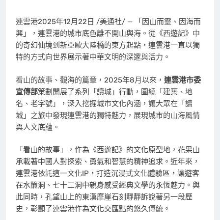
連雲港
2025年12月22日
/美通社/ — 「因山而靈、因海而
興」，連雲港的城市底色離不開山與海。從《西遊記》中
的奇幻仙境到新亞歐大陸橋的東方起點，連雲港一直以獨
特的方式向世界展示著中華文明的深邃與活力。
看山的故事、觀海的篇章，2025年8月以來，
連雲港市委
宣傳部
策劃開展了系列「讀城」行動，圍繞「建築、地
名、老字號」，深入挖掘城市文化內涵，讓大眾在「讀
城」之旅中發現連雲港的獨特魅力，展現城市的山海風情
與人文底蘊。
「看山的故事」，作為《西遊記》的文化原型地，花果山
承載著中國人對探索、勇氣和智慧的精神追求。近年來，
連雲港依託這一文化IP，打造沉浸式文化體驗區，讓遊客
在水簾洞、七十二洞中親身感受經典文學的永恆魅力。與
此同時，孔望山上的東漢摩崖石刻靜靜訴說著另一段歷
史，彰顯了連雲港作為文化交匯點的悠久傳統。