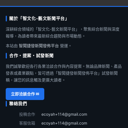
關於「智文化-藝文新聞平台」
深耕綜合領域的「智文化-藝文新聞平台」，聚焦綜合新聞與深度
報導，為讀者帶來最新綜合趨勢與市場動態。
本站由
智聞捷發新聞發佈平台
營運。
合作・提案・試發新聞
我們誠摯歡迎各行各業洽談合作與內容提案。無論品牌新聞、產品
發表或產業觀點，皆可透過「智聞捷發新聞發佈平台」試發新聞
稿，讓您的訊息觸及更廣大讀者。
立即洽談合作 ✉
聯絡我們
投稿合作
ecoyah+114@gmail.com
客服信箱
ecoyah+114@gmail.com