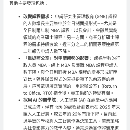
其他主要發現包括：
改變課程需求
： 申請研究生管理教育 (GME) 課程
的人數增長主要集中於全日制面授形式——尤其是
全日制兩年制 MBA 課程，以及會計、金融與營銷
領域的商業碩士課程。另一方面，商業分析碩士課
程的需求持續疲軟，近三分之二的相關專案連續第
二年報告申請人數下降。
「重返辦公室」對申請趨勢的影響
： 超過半數的行
政人員 MBA、網上 MBA 及兼職 MBA 課程申請人
數下降，與全日制面授 MBA 課程的增長形成鮮明
對比。彈性辦公模式的衰退逆轉了先前取得的進
展，這可能與廣泛實施的「重返辦公室」(Return
to Office, RTO) 指令後，員工偏好的轉變有關。
採用 AI 的商學院
：人工智慧 (AI) 在課堂中的應用
已成主流，僅有 16% 的課程計劃表示在 2025 年未
匯入人工智慧，較去年的 22% 有所下降。目前超
過半數的學校將人工智慧作為決策工具、商業策略
與社會影響力的教學內容，通常透過實作體驗來進