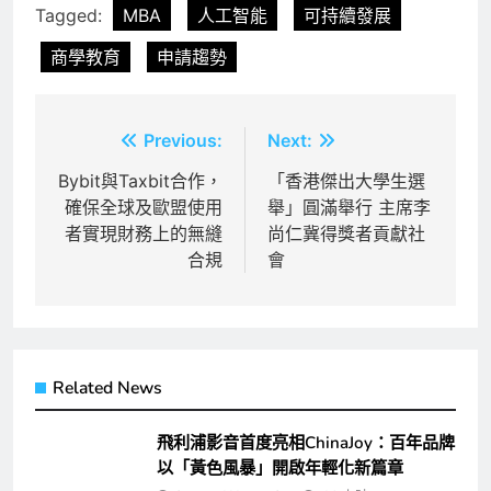
Tagged:
MBA
人工智能
可持續發展
商學教育
申請趨勢
文
Previous:
Next:
章
Bybit與Taxbit合作，
「香港傑出大學生選
確保全球及歐盟使用
舉」圓滿舉行 主席李
導
者實現財務上的無縫
尚仁冀得獎者貢獻社
覽
合規
會
Related News
飛利浦影音首度亮相ChinaJoy：百年品牌
以「黃色風暴」開啟年輕化新篇章