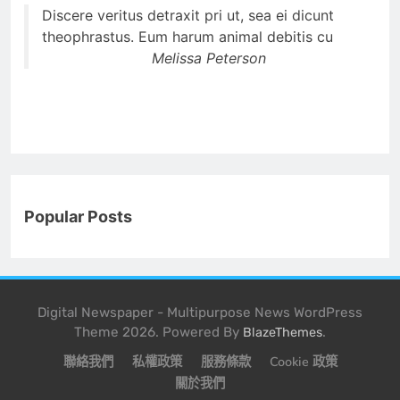
Discere veritus detraxit pri ut, sea ei dicunt
theophrastus. Eum harum animal debitis cu
Melissa Peterson
Popular Posts
Digital Newspaper - Multipurpose News WordPress
Theme 2026. Powered By
.
BlazeThemes
聯絡我們
私權政策
服務條款
Cookie 政策
關於我們