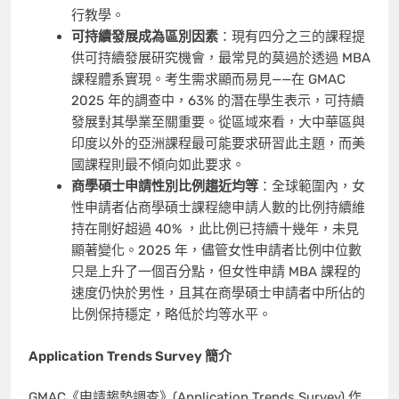
行教學。
可持續發展成為區別因素
：現有四分之三的課程提
供可持續發展研究機會，最常見的莫過於透過 MBA
課程體系實現。考生需求顯而易見——在 GMAC
2025 年的調查中，63% 的潛在學生表示，可持續
發展對其學業至關重要。從區域來看，大中華區與
印度以外的亞洲課程最可能要求研習此主題，而美
國課程則最不傾向如此要求。
商學碩士申請性別比例趨近均等
：全球範圍內，女
性申請者佔商學碩士課程總申請人數的比例持續維
持在剛好超過 40% ，此比例已持續十幾年，未見
顯著變化。2025 年，儘管女性申請者比例中位數
只是上升了一個百分點，但女性申請 MBA 課程的
速度仍快於男性，且其在商學碩士申請者中所佔的
比例保持穩定，略低於均等水平。
Application Trends Survey 簡介
GMAC《申請趨勢調查》(Application Trends Survey) 作