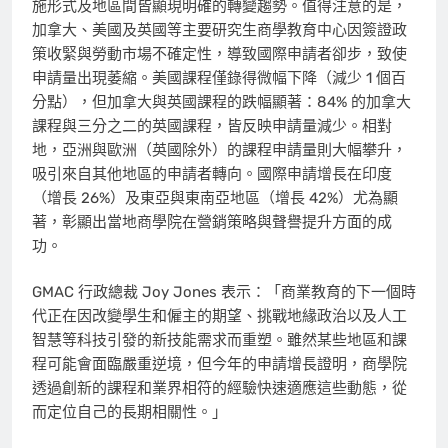
施形式及地區間皆顯現明確的轉變趨勢。值得注意的是，
加拿大、美國及英國等主要研究生商學教育中心因簽證政
策收緊與勞動市場不確定性，導致國際申請者卻步，致使
申請量出現萎縮。美國課程僅錄得微幅下降（減少 1 個百
分點），但加拿大與英國課程的跌幅顯著：84% 的加拿大
課程與三分之二的英國課程，皆反映申請量減少。相對
地，亞洲與歐洲（英國除外）的課程申請量則大幅攀升，
吸引來自其他地區的申請者轉向。國際申請增長在印度
（增長 26%）及東亞與東南亞地區（增長 42%）尤為顯
著，彰顯出當地商學院在營銷策略與聲譽提升方面的成
功。
GMAC 行政總裁
Joy Jones
表示：「商業教育的下一個時
代正在因改變學生和僱主的期望、挑戰地緣政治以及人工
智慧等科技引發的新技能需求而重塑。雖然某些地區和課
程可能會面臨嚴重逆境，但今年的申請增長證明，商學院
透過創新的課程和業界相符的經驗快速適應這些動態，從
而定位自己的長期相關性。」