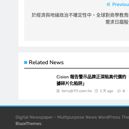
文
Previou
章
於經濟與地緣政治不確定性中，全球對商學教育
需求日趨殷
導
覽
Related News
Cision 報告警示品牌正深陷高代價的
據碎片化陷阱」
terry@111.com.tw
2 天 ago
0
Digital Newspaper - Multipurpose News WordPress T
.
BlazeThemes