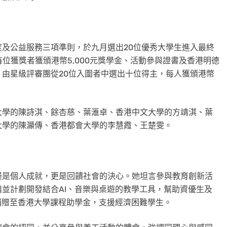
及公益服務三項準則，於九月選出20位優秀大學生進入最終
每位獲獎者獲頒港幣5,000元獎學金、活動參與證書及香港明德
由星級評審團從20位入圍者中選出十位得主，每人獲頒港幣
大學的陳詩淇、餘杏慈、葉滙卓、香港中文大學的方靖淇、葉
大學的陳灦傳、香港都會大學的李慧霞、王楚雯。
僅是個人成就，更是回饋社會的決心。她坦言參與教育創新活
並計劃開發結合AI、音樂與桌遊的教學工具，幫助資優生及
捐贈至香港大學課程助學金，支援經濟困難學生。