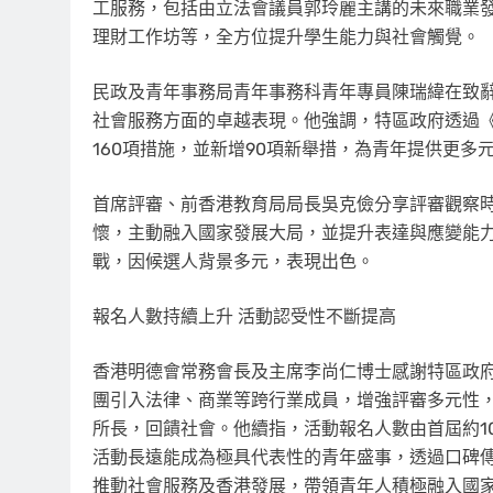
工服務，包括由立法會議員郭玲麗主講的未來職業發展
理財工作坊等，全方位提升學生能力與社會觸覺。
民政及青年事務局青年事務科青年專員陳瑞緯在致
社會服務方面的卓越表現。他強調，特區政府透過《
160項措施，並新增90項新舉措，為青年提供更多
首席評審、前香港教育局局長吳克儉分享評審觀察
懷，主動融入國家發展大局，並提升表達與應變能
戰，因候選人背景多元，表現出色。
報名人數持續上升 活動認受性不斷提高
香港明德會常務會長及主席李尚仁博士感謝特區政
團引入法律、商業等跨行業成員，增強評審多元性
所長，回饋社會。他續指，活動報名人數由首屆約1
活動長遠能成為極具代表性的青年盛事，透過口碑
推動社會服務及香港發展，帶領青年人積極融入國