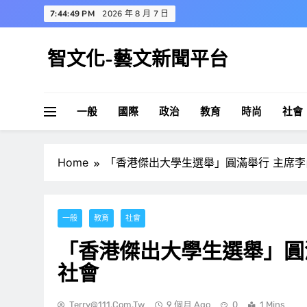
Skip
7:44:50 PM
2026 年 8 月 7 日
to
content
智文化-藝文新聞平台
一般
國際
政治
教育
時尚
社會
Home
「香港傑出大學生選舉」圓滿舉行 主席
一般
教育
社會
「香港傑出大學生選舉」圓
社會
Terry@111.com.tw
9 個月 Ago
0
1 Mins