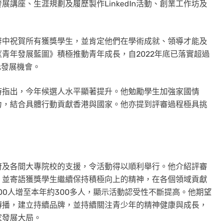
講座、生涯規劃及履歷製作LinkedIn活動、創業工作坊及
辭中祝賀所有獲獎學生，並肯定他們在學術成就、領導才能及
青年發展藍圖》積極推動青年成長，自2022年底已落實超過
元發展機會。
時指出，今年候選人水平顯著提升。他勉勵學生加強家國情
力，結合具體行動貢獻香港與國家。他亦提到評審過程極具挑
府及各間大專院校的支援，令活動得以順利舉行。他介紹評審
，並寄語獲獎學生繼續保持積極向上的精神，在各個領域貢獻
00人增至本年約300多人，顯示活動認受性不斷提高。他期望
傳播，建立持續品牌，並持續關注青少年的精神健康與成長，
家發展大局。