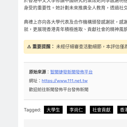
於香港中文大學修讀中國研究的葉炫妃同學感謝明
身受的重要性。她計劃未來推廣全人教育，透過社
典禮上亦向各大學代表及合作機構頒發感謝狀，感
就，更展現香港青年積極進取、貢獻社會的精神風
⚠️ 重要提醒：
未經仔細審查活動細節，本評估僅
原始來源
：
智聞捷發新聞發佈平台
網址：
https://www.111.net.tw
歡迎前往新聞發佈平台發佈新聞
Tagged:
大學生
李尚仁
社會貢獻
香