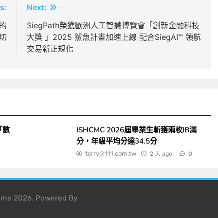
s:
Next:
的
SiegPath榮獲歐洲人工智慧博覽會「創新金融科技
切
大獎 」2025 鯊魚計畫加速上線 配合SiegAI™ 領航
交易新正規化
「數
ISHCMC 2026屆畢業生斬獲兩枚IB滿
分，年級平均分達34.5分
terry@111.com.tw
2 天 ago
0
heme 2026. Powered By