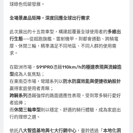
球綠色低碳發展。
全場景產品矩陣，深度回應全球出行需求
此次展出的十五款車型，構建起覆蓋全球使用者的
多維出
行生態
——從超跑旗艦、雷射機甲，到都會通勤、跨騎電
摩、休閒三輪，精準滿足不同地區、不同人群的使用需
求。
在歐洲市場，
S91PRO
憑藉
110km/h
的極速表現與流線造
型
成為人氣焦點；
在東南亞市場，彎踏系列以
防水防腐效能與便捷收納設計
贏得家庭使用者青睞；
跨騎系列
憑藉強悍的路面適應性表現，受到眾多騎行愛好
者追捧；
而
休閒三
輪車型
則以穩定、舒適的騎行體驗，成為家庭出
行的理想之選。
依託
八大智造基地與七大行銷中心
，臺鈴透過「
本地化洞