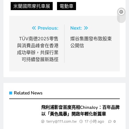
米蘭國際摩托車展
電動車
文
Previous:
Next:
章
TÜV南德2025零售
燦谷集團發布致股東
與消費品峰會在香港
公開信
導
成功舉辦，共探行業
覽
可持續發展新路徑
Related News
飛利浦影音首度亮相ChinaJoy：百年品牌
以「黃色風暴」開啟年輕化新篇章
terry@111.com.tw
17 小時 ago
0