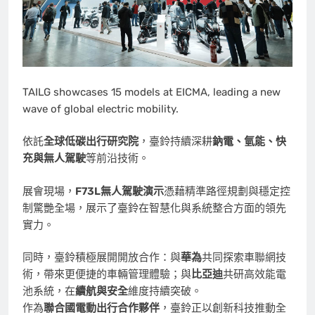
TAILG showcases 15 models at EICMA, leading a new
wave of global electric mobility.
依託
全球低碳出行研究院
，臺鈴持續深耕
鈉電、氫能、快
充與無人駕駛
等前沿技術。
展會現場，
F73L
無人駕駛演示
憑藉精準路徑規劃與穩定控
制驚艷全場，展示了臺鈴在智慧化與系統整合方面的領先
實力。
同時，臺鈴積極展開開放合作：與
華為
共同探索車聯網技
術，帶來更便捷的車輛管理體驗；與
比亞迪
共研高效能電
池系統，在
續航與安全
維度持續突破。
作為
聯合
國電動出行合作夥伴
，臺鈴正以創新科技推動全