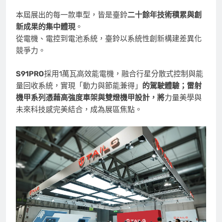
本屆展出的每一款車型，皆是臺鈴
二十餘年技術積累與創
新成果的集中體現
。
從電機、電控到電池系統，臺鈴以系統性創新構建差異化
競爭力。
S91PRO
採用1萬瓦高效能電機，融合行星分散式控制與能
量回收系統，實現「動力與節能兼得」
的駕駛體驗；雷射
機甲系列憑藉高強度車架與雙燈機甲設計，將
力量美學與
未來科技感完美結合，成為展區焦點。