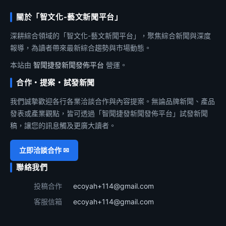
關於「智文化-藝文新聞平台」
深耕綜合領域的「智文化-藝文新聞平台」，聚焦綜合新聞與深度
報導，為讀者帶來最新綜合趨勢與市場動態。
本站由
智聞捷發新聞發佈平台
營運。
合作・提案・試發新聞
我們誠摯歡迎各行各業洽談合作與內容提案。無論品牌新聞、產品
發表或產業觀點，皆可透過「智聞捷發新聞發佈平台」試發新聞
稿，讓您的訊息觸及更廣大讀者。
立即洽談合作 ✉
聯絡我們
投稿合作
ecoyah+114@gmail.com
客服信箱
ecoyah+114@gmail.com