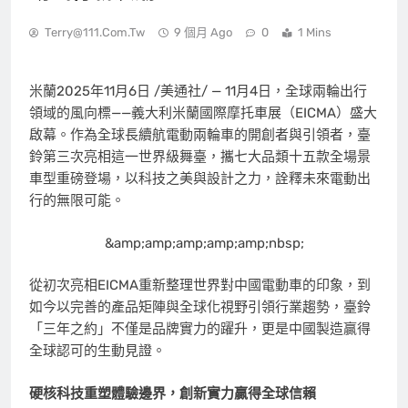
Terry@111.com.tw
9 個月 Ago
0
1 Mins
米蘭
2025年11月6日
/美通社/ — 11月4日，全球兩輪出行
領域的風向標——義大利米蘭國際摩托車展（EICMA）盛大
啟幕。作為全球長續航電動兩輪車的開創者與引領者，臺
鈴第三次亮相這一世界級舞臺，攜七大品類十五款全場景
車型重磅登場，以科技之美與設計之力，詮釋未來電動出
行的無限可能。
&amp;amp;amp;amp;amp;nbsp;
從初次亮相EICMA重新整理世界對中國電動車的印象，到
如今以完善的產品矩陣與全球化視野引領行業趨勢，臺鈴
「三年之約」不僅是品牌實力的躍升，更是中國製造贏得
全球認可的生動見證。
硬核科技重塑體驗邊界，創新實力贏得全球信賴