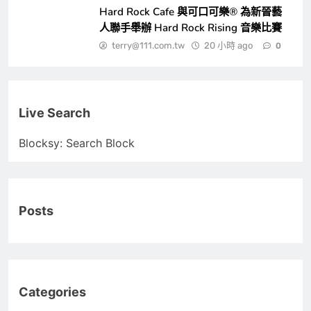
Hard Rock Cafe 與可口可樂® 為新晉藝
人聯手舉辦 Hard Rock Rising 音樂比賽
terry@111.com.tw
20 小時 ago
0
Live Search
Blocksy: Search Block
Posts
Categories