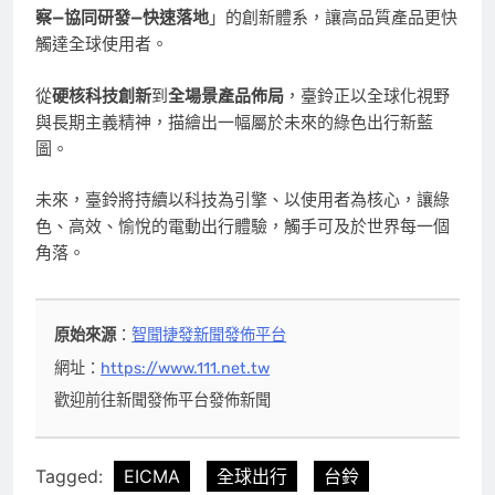
察
—
協同研發—
快速落地
」的創新體系，讓高品質產品更快
觸達全球使用者。
從
硬核科技創新
到
全場景產品佈局
，臺鈴正以全球化視野
與長期主義精神，描繪出一幅屬於未來的綠色出行新藍
圖。
未來，臺鈴將持續以科技為引擎、以使用者為核心，讓綠
色、高效、愉悅的電動出行體驗，觸手可及於世界每一個
角落。
原始來源
：
智聞捷發新聞發佈平台
網址：
https://www.111.net.tw
歡迎前往新聞發佈平台發佈新聞
Tagged:
EICMA
全球出行
台鈴