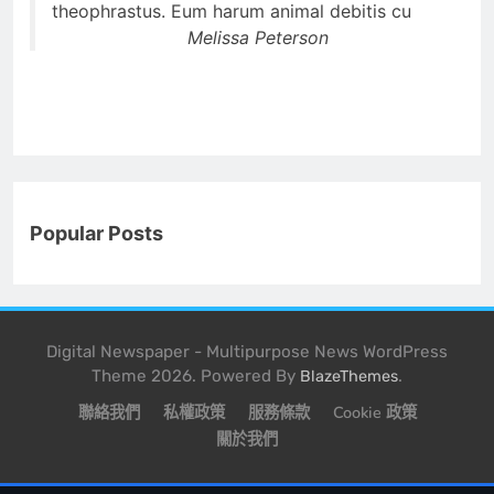
theophrastus. Eum harum animal debitis cu
Melissa Peterson
Popular Posts
Digital Newspaper - Multipurpose News WordPress
Theme 2026. Powered By
.
BlazeThemes
聯絡我們
私權政策
服務條款
Cookie 政策
關於我們