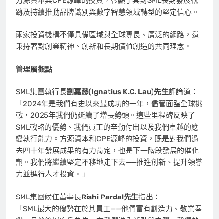
方源資本與CPE源峰的投資，彰顯了其對SML長期發展軌
跡及持續推動品牌識別與數字智慧領域轉型的堅定信心。
兩家投資機構不僅具備區域與全球專長、廣泛的網路，還
秉持著對創業精神、創新和長期價值創造的共同理念。
管理層觀點
SML集團執行長
劉嘉慈
(Ignatius K.C. Lau)先生
評論道：
「2024年是我們有史以來最成功的一年，儘管面臨全球挑
戰，2025年我們仍延續了增長勢頭。這些里程碑反映了
SML戰略的優勢、我們員工的辛勤付出以及我們卓越的應
變執行能力。方源資本和CPE源峰的投資，既是對我們過
去四十年發展成果的有力肯定，也是下一階段發展的催化
劑。我們將繼續堅定不移地走下去——推進創新、提升領導
力並進行人才投資。」
SML集團候任董事長
Rishi Pardal先生
指出：
「SML最大的優勢在於其員工——他們富有創造力、敬業奉