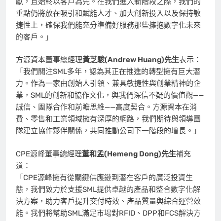
獻，且始終以客戶為先。在我們進入新階段之際，我們的
重點仍將放在吸引和賦能人才、加大創新投入以及保持敏
捷性上，確保我們能充分準備好服務那些擁抱數字化未來
的客戶。」
方源資本董事總經理
黃芝駿
(
Andrew Huang
)先生
表示：
「我們關注SML多年，認為其正在推進的轉型擁有巨大潛
力。作為一家由創始人引領、兼具敏捷性與創業精神的企
業，SML的創新和協作文化，與我們深信不疑的價值觀——
誠信、團隊合作和前瞻思維——高度契合。方源資本在消
費、零售和工業領域擁有深厚的網路，我們期待與領導團
隊建立協作夥伴關係，共同推動公司下一階段的增長。」
CPE源峰董事總經理
董和孟
(Hemeng Dong)先生
補充
道：
「CPE源峰擁有從關鍵供應鏈到潛在客戶的廣泛投資生
態，我們致力於支援SML提供卓越的產品和整合數字化解
決方案，助力客戶提升交付時效、產品質量與綜合運營效
能。我們將幫助SML滿足市場對RFID、DPP和FCS解決方