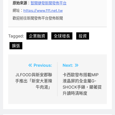
原始來源
：
智聞捷發新聞發佈平台
網址：
https://www.111.net.tw
歡迎前往新聞發佈平台發佈新聞
Tagged:
企業融資
全球增長
投資
擴張
文
Previous:
Next:
章
JLFOOD與新安郡聯
卡西歐發布搭載MIP
手推出「新安大蔥辣
液晶屏的全金屬G-
導
牛肉湯」
SHOCK手錶，顯著提
覽
升讀時清晰度