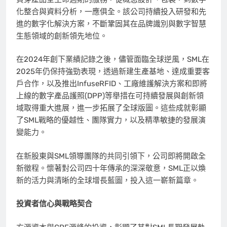
化整合與資料分析，一應俱全。該公司持續投入研發和先
進的數字化解決方案，不斷鞏固其在品牌識別與數字智慧
生態領域的創新領先地位。
在2024年創下業績記錄之後，儘管面臨全球逆風，SML在
2025年仍保持強勁表現，透過新建生產基地、達成重要客
戶合作，以及推出InfuseRFID、工廠維護解決方案和即將
上線的數字產品護照(DPP)等舉措在可持續發展與創新領
域取得重大進展，進一步拓展了全球版圖。這些成就彰顯
了SML戰略的優越性、團隊實力，以及精準敏捷的發展演
變能力。
在新股東與SML領導團隊的共同引領下，公司即將開啟全
新徵程。懷著對公司四十年傳承的深深敬意，SML正以煥
新的活力與清晰的全球增長藍圖，投入這一嶄新篇章。
投資者信心與戰略契合