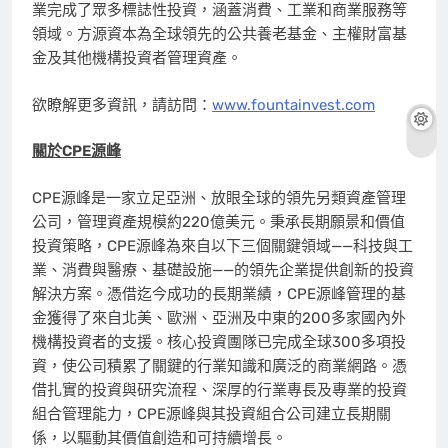
業完成了眾多標誌性投資，涵蓋消費、工業和商業服務等
領域。方源資本為全球領先的公共養老基金、主權財富基
金及其他機構投資者管理資產。
欲瞭解更多資訊，請訪問：
www.fountainvest.com
關於
CPE源峰
CPE源峰是一家立足亞洲、放眼全球的領先另類資產管理
公司，管理資產規模約220億美元。秉承長期願景和價值
投資策略，CPE源峰為來自以下三個關鍵領域——科技與工
業、消費與醫療、基礎設施——的領先企業提供創新的投資
解決方案。憑借迄今成功的長期業績，CPE源峰管理的基
金獲得了來自北美、歐洲、亞洲及中東的200多家國內外
機構投資者的支援。核心投資團隊已完成全球300多項投
資，使公司積累了關鍵的行業知識和廣泛的商業網路。憑
借扎實的投資與研究流程、深厚的行業專長及專業的投資
組合管理能力，CPE源峰與其投資組合公司建立長期關
係，以驅動其價值創造和可持續增長。