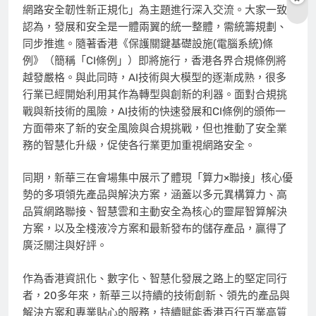
網路安全韌性新正規化」為主題進行深入交流。大家一致
認為，發展和安全是一體兩翼的統一整體，需統籌規劃、
同步推進。隨著香港《保護關鍵基礎設施(電腦系統)條
例》（簡稱「CI條例」）即將施行，香港各界合規條例將
越發嚴格。與此同時，AI技術與大模型的逐漸成熟，很多
行業已經開始利用其作為轉型與創新的利器。面對合規挑
戰與新技術的風險，AI技術的快速發展和CI條例的頒佈一
方面帶來了新的安全風險與合規挑戰，
但也推動了安全業
務的智慧化升級，促使各行業更加重視網路安全。
同期，新華三在會場集中展示了體現「算力×聯接」核心優
勢的多項領先產品與解決方案，涵蓋以多元異構算力、高
品質網路聯接、智慧雲和主動安全為核心的靈犀智算解決
方案，以及全棧液冷方案和最新發布的儲存產品，贏得了
廣泛關注與好評。
作為香港資訊化、數字化、智慧化發展之路上的堅定同行
者，20多年來，新華三以持續的技術創新、領先的產品與
解決方案和專業貼心的服務，持續賦能香港百行百業高質