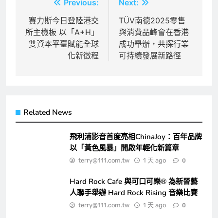
文
Previous:
Next:
章
賽力斯今日登陸港交
TÜV南德2025零售
所主機板 以「A+H」
與消費品峰會在香港
導
雙資本平臺賦能全球
成功舉辦，共探行業
覽
化新徵程
可持續發展新路徑
Related News
飛利浦影音首度亮相ChinaJoy：百年品牌
以「黃色風暴」開啟年輕化新篇章
terry@111.com.tw
1 天 ago
0
Hard Rock Cafe 與可口可樂® 為新晉藝
人聯手舉辦 Hard Rock Rising 音樂比賽
terry@111.com.tw
1 天 ago
0