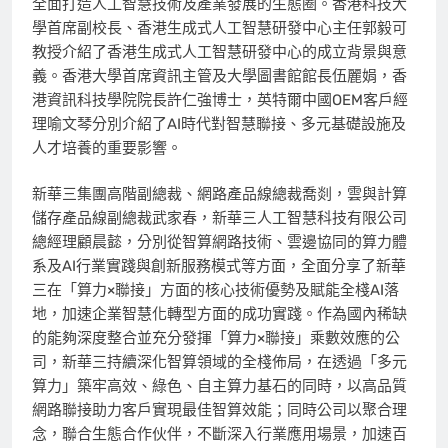
全面打造人工智慧技術及產業發展的生態圈。香港科技大
學首席副校長、香港生成式人工智慧研發中心主任郭毅可
教授介紹了香港生成式人工智慧研發中心的成立背景與意
義。香港大學首席資訊主管及大學圖書館館長伍麗娟，香
港資訊科技學院院長許仁強博士，英特爾中國OEM客戶經
理喻文琴分別介紹了AI時代對智慧聯接、多元基礎設施及
人才培養的重要影響。
新華三集團高階副總裁、網路產品線總裁喬剡，雲與計算
儲存產品線副總裁武家春，新華三人工智慧科技有限公司
總經理顧晨懿，分別從智算網路技術、雲邊協同的算力體
系及AI行業實踐與創新服務模式等方面，全面分享了新華
三在「算力×聯接」方面的核心技術優勢及賦能全棧AI落
地，加速企業智
慧
化轉型方面的成功實踐。作為國內稀缺
的能夠深度整合並充分發揮「算力×聯接」乘數效應的公
司，新華三持續深化智算領域的全棧佈局，在透過「多元
算力」築牢高效、綠色、自主算力基石的同時，以高品質
網路聯接助力客戶實現最佳智算效能；同時公司以聚合理
念，聯合生態合作伙伴，不斷深入行業應用場景，加速百