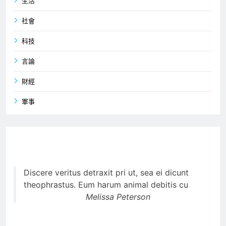
生活
社會
科技
言論
財經
軍事
Discere veritus detraxit pri ut, sea ei dicunt
theophrastus. Eum harum animal debitis cu
Melissa Peterson