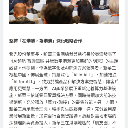
堅持「在港澳，為港澳」深化戰略合作
紫光股份董事長、新華三集團總裁兼執行長
於
英濤發表了
《AI領航 智聯灣區 共繪數字港澳更加美好的明天》的主題
致辭。他提到，作為數字化及AI解決方案領導者，新華三
根植中國，佈局全球，持續深化「AI in ALL」，加速推進
「AI for ALL」，致力於讓產品和解決方案更智慧，讓客戶
應用更智慧。一方面，AI產業發展正重新定義算力基礎設
施，新華三依託靈犀智算解決方案，同時持續加大前沿技
術創新，充分釋放「算力×聯接」的叢集效能。另一方面，
新華三秉承聚合理念，積極與生態夥伴一道，充分啟用產
業發展新圖景，加速百行百業智躍遷。憑藉對當地市場的
深刻理解與資源投入，新華三在港澳地區的「朋友圈」不