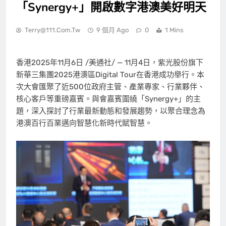
「Synergy+」開啟數字港澳美好明天
Terry@111.com.tw
9 個月 Ago
0
1 Mins
香港
2025年11月6日
/美通社/ — 11月4日，紫光股份旗下
新華三集團2025港澳區Digital Tour在香港成功舉行。本
次大會匯聚了近500位政府主管、產業專家、行業夥伴、
核心客戶等重磅嘉賓。與會嘉賓圍繞「Synergy+」的主
題，深入探討了行業最新動態和發展趨勢，以聚合理念為
港澳百行百業邁向智慧化新時代賦智慧。