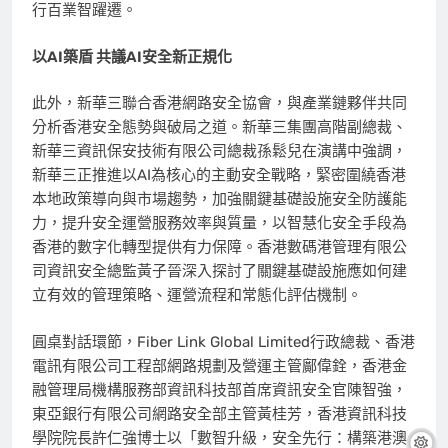
行百業智躍遷。
以AI築盾 共議AI安全新正規化
此外，新華三聯合香港網路安全協會，與產業鏈夥伴共同
分析香港安全態勢與破局之道。新華三集團高階副總裁、
新華三資訊保安技術有限公司總裁孫鬆兒在演講中強調，
新華三正推進以AI為核心的主動安全戰略，緊密圍繞香港
本地政策導向與市場趨勢，加強關鍵基礎設施安全防護能
力，提升安全運營服務效率與質量，以智慧化安全手段為
香港的數字化轉型提供有力保障。香港數碼港管理有限公
司資訊安全總監黃子晉深入探討了關鍵基礎設施應如何建
立有效的管理策略、運營流程和常態化評估機制。
圓桌對話環節，Fiber Link Global Limited行政總裁、香港
電訊有限公司工程部網路規劃及營運主管鄺偉銓，香港金
融管理局機構服務部資訊科技部首席資訊安全官
陳智強
，
東亞銀行有限公司網路安全部主管黃桂芳，香港資訊科技
學院院長許仁強博士以「數智升級，安全先行：構築港澳