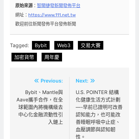
原始來源
：
智聞捷發新聞發佈平台
網址：
https://www.111.net.tw
歡迎前往新聞發佈平台發佈新聞
Tagged:
Bybit
Web3
交易大賽
加密貨幣
周年慶
文
Previous:
Next:
章
Bybit、Mantle與
U.S. POINTER 結構
Aave攜手合作，在全
化健康生活方式計劃
導
球範圍內將機構級去
—-早前已證明可改善
覽
中心化金融流動性引
認知能力，也可能改
入鏈上
善睡眠呼吸中止症、
血壓調節與認知韌
性。