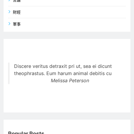
言論
財經
軍事
Discere veritus detraxit pri ut, sea ei dicunt
theophrastus. Eum harum animal debitis cu
Melissa Peterson
Popular Posts