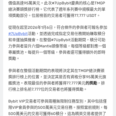
價值高達95萬美元。此次#7UpBybit慶典的核心是TMGP
總決賽頭獎排行榜。它代表了週年系列賽中規模最大的單
項獎勵部分。位居榜首的交易者可獲得77,777 USDT。
從現在起至2026年1月6日，符合條件的參與者可報名參加
#7UpBybit
活動，並透過完成指定交易任務開始賺取積分
和幸運抽獎機會。在整個#7UpBybit活動期間，積分可助
力參與者晉升六個Mantle頭像等級，每個等級都對應一個
專屬獎池。每提升一個等級，參與者還可獲得額外的即時
獎勵。
參與者在整個活動期間的表現將決定其在TMGP總決賽頭
獎排行榜上的位置，並決定其是否有資格分享95萬美元旗
艦獎池。表現最佳的參與者將獲得77,777美元
的獎勵
，排
行榜上排名前7,777位的交易者也將獲得獎勵。
Bybit VIP交易者可參與兩種無限制任務型別，其中包括僅
限VIP會員參與的500萬美元交易任務。按照當前規則，每
500萬美元的交易可獲得60積分，這為精英交易者提供了