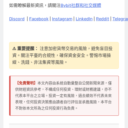
如需瞭解最新資訊，請關注
Bybit社群和社交媒體
Discord
|
Facebook
|
Instagram
|
LinkedIn
|
Reddit
|
Telegr
⚠️ 重要提醒：
注意加密貨幣交易的風險，避免盲目投
資。關注平臺的合規性，確保資金安全。警惕市場操
縱、洗錢、非法集資等風險。
【免責聲明】
本文內容由系統自動彙整自公開新聞來源，僅
供財經資訊參考，不構成任何投資、理財或財務建議，亦不
代表本平台之立場。投資一定有風險，過去績效不代表未來
表現，任何投資決策應由讀者自行評估並承擔風險，本平台
不對依本文所為之任何投資行為負責。