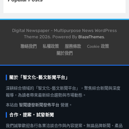
Digital Newspaper - Multipurpose News WordPress
Theme 2026. Powered By
.
BlazeThemes
聯絡我們
私權政策
服務條款
Cookie 政策
關於我們
關於「智文化-藝文新聞平台」
深耕綜合領域的「智文化-藝文新聞平台」，聚焦綜合新聞與深度
報導，為讀者帶來最新綜合趨勢與市場動態。
本站由
智聞捷發新聞發佈平台
營運。
合作・提案・試發新聞
我們誠摯歡迎各行各業洽談合作與內容提案。無論品牌新聞、產品