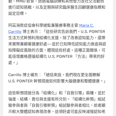
動、MIND 飲食、透過電腦訓練和其他智力及社交活動而
進行認知挑戰，以及定期與研究臨床醫生回顧健康指標和
設定目標。
阿茲海默症協會科學總監兼醫療事務主管
Maria C.
Carrillo
博士表示：「這些研究告訴我們，U.S. POINTER
生活方式幹預利用結構化支援，除了改善認知能力，還帶
來實際兼顯著健康好處—-並於已知降低認知能力衰退與認
知障礙症風險的方面，體現這些好處。這種正面關係，可
能倍增嚴格遵循結構化 U.S. POINTER 『方法』帶來的好
處。」
Carrillo 博士補充：「總括來說，我們現在更全面瞭解
U.S. POINTER 幹預措施如何影響大腦健康和整體健康。」
這些幹預措施分為「結構化」和「自我引導」兩種，並於
強度、結構、責任與支援有所分別。「結構化幹預」組試
驗參與者與「自我引導幹預」組試驗參與者相比，前者顯
示較大整體認知表現改善，這項好處可能反映減慢認知老