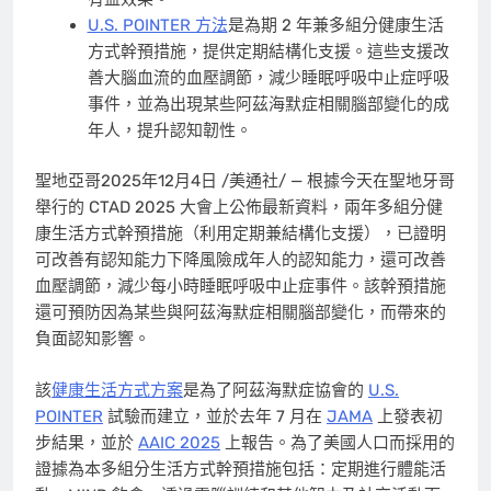
U.S. POINTER 方法
是為期 2 年兼多組分健康生活
方式幹預措施，提供定期結構化支援。這些支援改
善大腦血流的血壓調節，減少睡眠呼吸中止症呼吸
事件，並為出現某些阿茲海默症相關腦部變化的成
年人，提升認知韌性。
聖地亞哥
2025年12月4日
/美通社/ — 根據今天在聖地牙哥
舉行的 CTAD 2025 大會上公佈最新資料，兩年多組分健
康生活方式幹預措施（利用定期兼結構化支援），已證明
可改善有認知能力下降風險成年人的認知能力，還可改善
血壓調節，減少每小時睡眠呼吸中止症事件。該幹預措施
還可預防因為某些與阿茲海默症相關腦部變化，而帶來的
負面認知影響。
該
健康生活方式方案
是為了阿茲海默症協會的
U.S.
POINTER
試驗而建立，並於去年 7 月在
JAMA
上發表初
步結果，並於
AAIC 2025
上報告。為了美國人口而採用的
證據為本多組分生活方式幹預措施包括：定期進行體能活