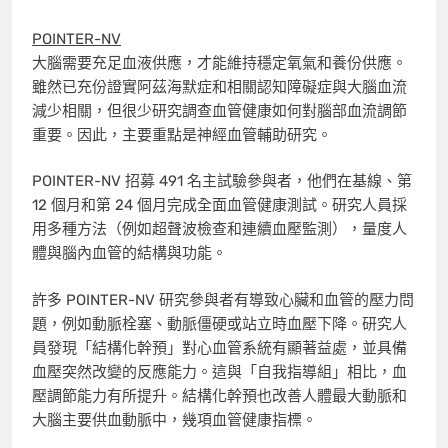
POINTER-NV
大腦需要充足血液供應，才能維持穩定氧氣和養份供應。
雖然已充份證實阿茲海默症和相關認知障礙症與大腦血流
減少相關，但很少研究調查血管健康如何對腦部血流調節
重要。因此，主要重點是神經血管輔助研究。
POINTER-NV 招募 491 名主試驗參與者，他們在基線、第
12 個月和第 24 個月完成全面血管健康測試。研究人員採
用多種方法（例如超聲波檢查和連續血壓監測），量度人
體與腦內血管的結構與功能。
許多 POINTER-NV 研究參與者有導致心臟和血管的壓力問
題，例如動脈栓塞、動脈僵硬或站立時血壓下降。研究人
員發現「結構化幹預」對心血管系統有顯著益處，並具備
血壓突然改變的反應能力。這與「自我指導組」相比，血
壓調節能力有所提升。結構化幹預也改善人體最大動脈和
大腦主要供血動脈中，幾項血管健康指標。