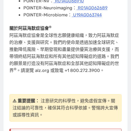
POINTER-NV：
R01AG066910
POINTER-Neuroimaging：
R01AG062689
POINTER-Microbiome：
U19AG063744
®
關於阿茲海默症協會
阿茲海默症協會是全球性志願健康組織，致力阿茲海默症
的治療、支援與研究。我們的使命是透過加速全球研究、
推動降低風險、早期發現和盡量提供優質治療與支援，而
帶領終結阿茲海默症和所有其他認知障礙症的道路。我們
的願景是打造沒有阿茲海默症和全部其他認知障礙症的世
®
界
。請瀏覽 alz.org 或致電 +1 800.272.3900。
⚠️ 重要提醒：
注意研究的科學性，避免虛假宣傳。關
注結論的可靠性，確保其符合科學依據。警惕誇大宣傳
或誤導性資訊。