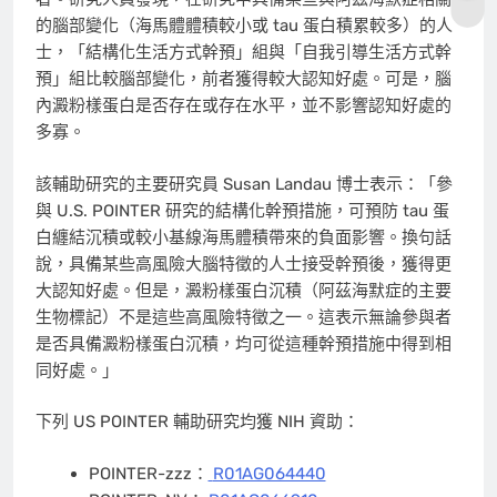
的腦部變化（海馬體體積較小或 tau 蛋白積累較多）的人
士，「結構化生活方式幹預」組與「自我引導生活方式幹
預」組比較腦部變化，前者獲得較大認知好處。可是，腦
內澱粉樣蛋白是否存在或存在水平，並不影響認知好處的
多寡。
該輔助研究的主要研究員
Susan Landau
博士表示：「參
與 U.S. POINTER 研究的結構化幹預措施，可預防 tau 蛋
白纏結沉積或較小基線海馬體積帶來的負面影響。換句話
說，具備某些高風險大腦特徵的人士接受幹預後，獲得更
大認知好處。但是，澱粉樣蛋白沉積（阿茲海默症的主要
生物標記）不是這些高風險特徵之一。這表示無論參與者
是否具備澱粉樣蛋白沉積，均可從這種幹預措施中得到相
同好處。」
下列 US POINTER 輔助研究均獲 NIH 資助：
POINTER-zzz：
R01AG064440