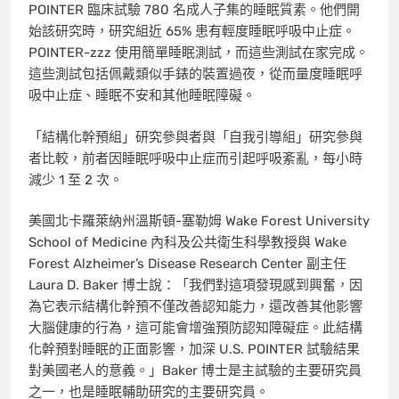
POINTER 臨床試驗 780 名成人子集的睡眠質素。他們開
始該研究時，研究組近 65% 患有輕度睡眠呼吸中止症。
POINTER-zzz 使用簡單睡眠測試，而這些測試在家完成。
這些測試包括佩戴類似手錶的裝置過夜，從而量度睡眠呼
吸中止症、睡眠不安和其他睡眠障礙。
「結構化幹預組」研究參與者與「自我引導組」研究參與
者比較，前者因睡眠呼吸中止症而引起呼吸紊亂，每小時
減少 1 至 2 次。
美國北卡羅萊納州溫斯頓-塞勒姆
Wake Forest University
School of Medicine 內科及公共衛生科學教授與 Wake
Forest Alzheimer’s Disease Research Center 副主任
Laura D. Baker
博士說：「我們對這項發現感到興奮，因
為它表示結構化幹預不僅改善認知能力，還改善其他影響
大腦健康的行為，這可能會增強預防認知障礙症。此結構
化幹預對睡眠的正面影響，加深 U.S. POINTER 試驗結果
對美國老人的意義。」Baker 博士是主試驗的主要研究員
之一，也是睡眠輔助研究的主要研究員。