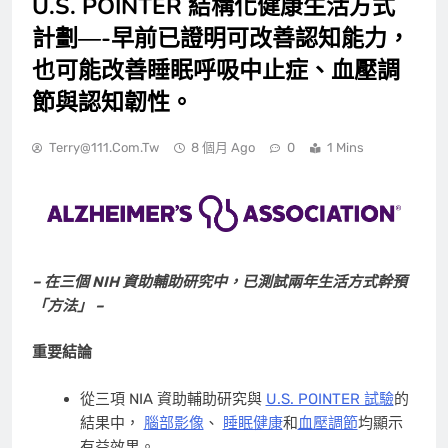
U.S. POINTER 結構化健康生活方式
計劃—-早前已證明可改善認知能力，
也可能改善睡眠呼吸中止症、血壓調
節與認知韌性。
Terry@111.com.tw
8 個月 Ago
0
1 Mins
– 在三個 NIH 資助輔助研究中，已測試兩年生活方式幹預
「方法」 –
重要結論
從三項 NIA 資助輔助研究與
U.S. POINTER 試驗
的
結果中，
腦部影像
、
睡眠健康
和
血壓調節
均顯示
有益效果。