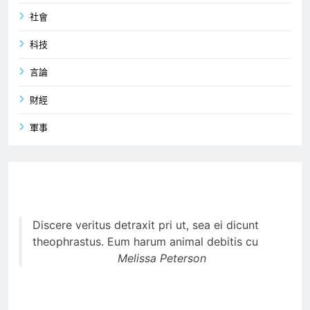
社會
科技
言論
財經
軍事
Discere veritus detraxit pri ut, sea ei dicunt
theophrastus. Eum harum animal debitis cu
Melissa Peterson