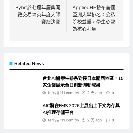
章
Bybit於七週年慶典開
AppliedHE發布首個
啟交易精英年度大師
亞洲大學排名：公私
導
賽總決賽
院校並重，學生心聲
覽
為核心考量
Related News
台北AI醫療生態系對接日本關西地區，15
家企業展示台日創新聯動成果
terry@111.com.tw
2 天 ago
0
AIC將在FMS 2026上展出上下文內存與
AI推理存儲平台
terry@111.com.tw
2 天 ago
0