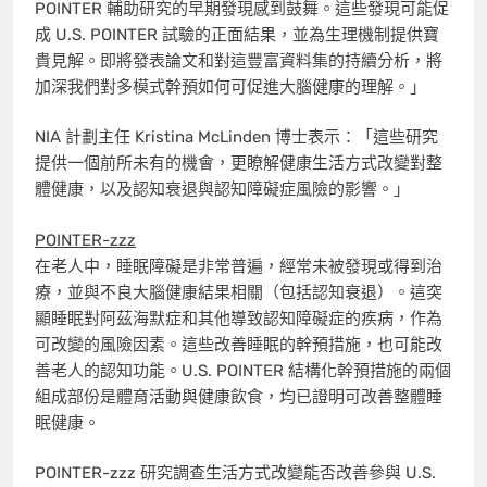
POINTER 輔助研究的早期發現感到鼓舞。這些發現可能促
成 U.S. POINTER 試驗的正面結果，並為生理機制提供寶
貴見解。即將發表論文和對這豐富資料集的持續分析，將
加深我們對多模式幹預如何可促進大腦健康的理解。」
NIA 計劃主任
Kristina McLinden
博士表示：「這些研究
提供一個前所未有的機會，更瞭解健康生活方式改變對整
體健康，以及認知衰退與認知障礙症風險的影響。」
POINTER-zzz
在老人中，睡眠障礙是非常普遍，經常未被發現或得到治
療，並與不良大腦健康結果相關（包括認知衰退）。這突
顯睡眠對阿茲海默症和其他導致認知障礙症的疾病，作為
可改變的風險因素。這些改善睡眠的幹預措施，也可能改
善老人的認知功能。U.S. POINTER 結構化幹預措施的兩個
組成部份是體育活動與健康飲食，均已證明可改善整體睡
眠健康。
POINTER-zzz 研究調查生活方式改變能否改善參與 U.S.